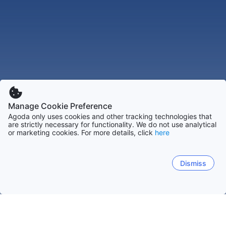
Manage Cookie Preference
Agoda only uses cookies and other tracking technologies that
are strictly necessary for functionality. We do not use analytical
or marketing cookies. For more details, click
here
Dismiss
Hem
Boenden Japan
Boenden Oita
Boenden Beppu
Hells