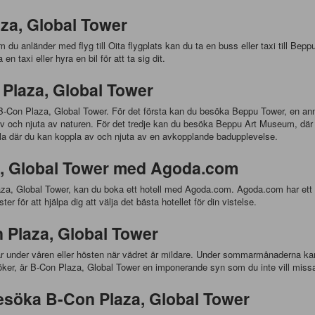
aza, Global Tower
Om du anländer med flyg till Oita flygplats kan du ta en buss eller taxi till Be
n taxi eller hyra en bil för att ta sig dit.
 Plaza, Global Tower
av B-Con Plaza, Global Tower. För det första kan du besöka Beppu Tower, en 
 och njuta av naturen. För det tredje kan du besöka Beppu Art Museum, där d
la där du kan koppla av och njuta av en avkopplande badupplevelse.
a, Global Tower med Agoda.com
aza, Global Tower, kan du boka ett hotell med Agoda.com. Agoda.com har ett sto
er för att hjälpa dig att välja det bästa hotellet för din vistelse.
 Plaza, Global Tower
r under våren eller hösten när vädret är mildare. Under sommarmånaderna kan
söker, är B-Con Plaza, Global Tower en imponerande syn som du inte vill miss
Besöka B-Con Plaza, Global Tower