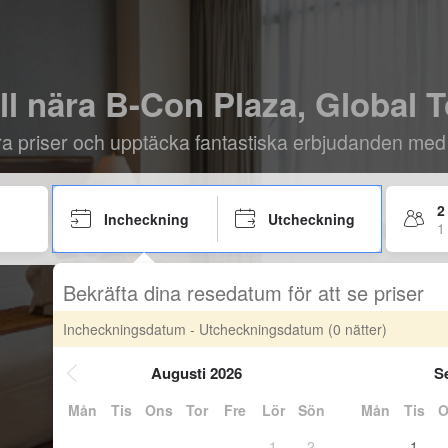
ll nära B-Con Plaza, Global 
öra priser och upptäcka fantastiska erbjudanden med
2
Incheckning
Utcheckning
1
Bekräfta dina resedatum för att se priser
Incheckningsdatum - Utcheckningsdatum
(0 nätter)
Augusti 2026
S
Mån
Tis
Ons
Tor
Fre
Lör
Sön
Mån
Tis
O
1
2
1