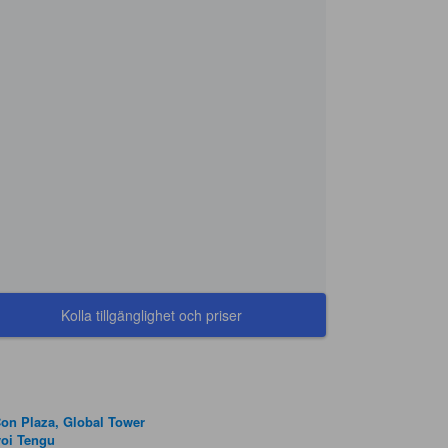
Kolla tillgänglighet och priser
on Plaza, Global Tower
yoi Tengu