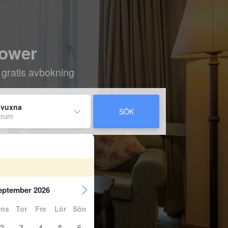
Tower
 gratis avbokning
 vuxna
SÖK
 rum
eptember 2026
ns
Tor
Fre
Lör
Sön
2
3
4
5
6