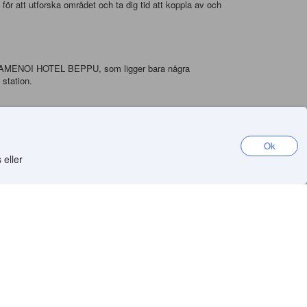
d för att utforska området och ta dig tid att koppla av och
a på KAMENOI HOTEL BEPPU, som ligger bara några
station.
 rätterna i området är Beppu Reimen, en kall
ras i små bollar.
Ok
 eller
et. Om du vill utforska området på egen hand kan du hyra
Skaffa appen