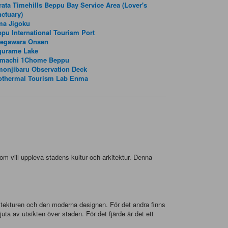
ata Timehills Beppu Bay Service Area (Lover's
ctuary)
ma Jigoku
pu International Tourism Port
kegawara Onsen
gurame Lake
imachi 1Chome Beppu
onjibaru Observation Deck
othermal Tourism Lab Enma
m vill uppleva stadens kultur och arkitektur. Denna
kitekturen och den moderna designen. För det andra finns
uta av utsikten över staden. För det fjärde är det ett