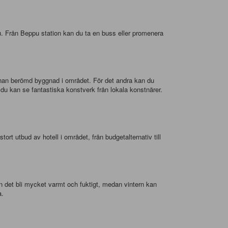
ppu. Från Beppu station kan du ta en buss eller promenera
annan berömd byggnad i området. För det andra kan du
u kan se fantastiska konstverk från lokala konstnärer.
rt utbud av hotell i området, från budgetalternativ till
 det bli mycket varmt och fuktigt, medan vintern kan
a.