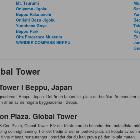
Mt. Tsurumi
Mur
Oniyama Jigoku
San
Beppu Rakutenchi
Ya
Oniishi Bozu Jigoku
Bep
Yunohana Goya
Ta
Beppu Park
Ka
Oita Fragrance Museum
Ek
WANDER COMPASS BEPPU
Jum
Ge
obal Tower
Tower i Beppu, Japan
derna i Beppu, Japan. Det är en fantastisk plats att besöka för resenärer so
h är en av de högsta byggnaderna i Beppu.
on Plaza, Global Tower
 B-Con Plaza, Global Tower. För det första kan du beundra den fantastiska ar
ing och sightseeing. För det tredje är det en perfekt plats att koppla av och nj
det finns många restauranger i området där du kan prova på den lokala maten.