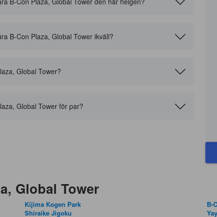
l nära B-Con Plaza, Global Tower den här helgen?
 nära B-Con Plaza, Global Tower ikväll?
Plaza, Global Tower?
laza, Global Tower för par?
za, Global Tower
Kijima Kogen Park
B-C
Shiraike Jigoku
Ya