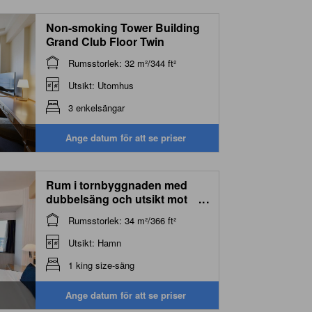
Non-smoking Tower Building
Grand Club Floor Twin
Rumsstorlek: 32 m²/344 ft²
Utsikt: Utomhus
3 enkelsängar
Ange datum för att se priser
Rum i tornbyggnaden med
dubbelsäng och utsikt mot
...
bukten ‒ Rökning tillåtet
Rumsstorlek: 34 m²/366 ft²
(Tower Building Bay View
Room with Double Bed -
Utsikt: Hamn
Smoking)
1 king size-säng
Ange datum för att se priser