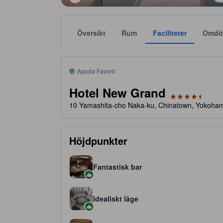
Översikt
Rum
Faciliteter
Omdö
tooltip
Agoda Favorit rekommenderar tillförlitliga och verifi
Stjärnklassificeringar tillhandahålls av boendena och
tooltip
4.5 av 5 stjärnor
Agoda Favorit
Hotel New Grand
10 Yamashita-cho Naka-ku, Chinatown, Yokoha
Höjdpunkter
Fantastisk bar
Idealiskt läge