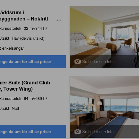
äddsrum i
byggnaden ‒ Rökfritt
...
er Building Twin Room -
Rumsstorlek: 32 m²/344 ft²
-Smoking)
Utsikt: Hav (delvis utsikt)
2 enkelsängar
Se bilder och info
nge datum för att se priser
ier Suite (Grand Club
r, Tower Wing)
Rumsstorlek: 64 m²/689 ft²
Utsikt: Natt
Se bilder och info
nge datum för att se priser