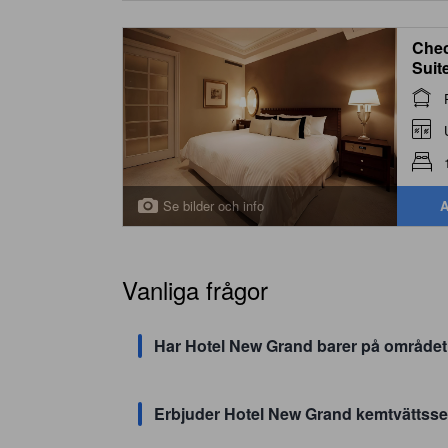
Chec
Suit
Buil
Se bilder och info
A
Vanliga frågor
Har Hotel New Grand barer på område
Erbjuder Hotel New Grand kemtvättsse