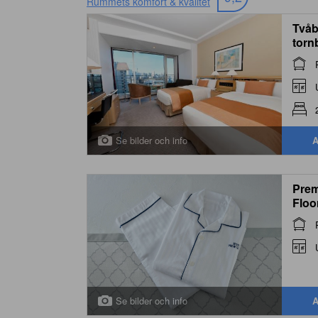
Rummets komfort & kvalitet
Tvåb
torn
(Tow
Non
Se bilder och info
A
Prem
Floo
Se bilder och info
A