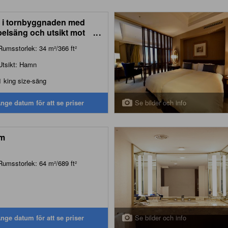
i tornbyggnaden med
elsäng och utsikt mot
...
en ‒ Rökfritt (Tower
Rumsstorlek: 34 m²/366 ft²
ding Bay View Room with
le Bed - Non-Smoking)
Utsikt: Hamn
1 king size-säng
Se bilder och info
nge datum för att se priser
m
Rumsstorlek: 64 m²/689 ft²
Se bilder och info
nge datum för att se priser