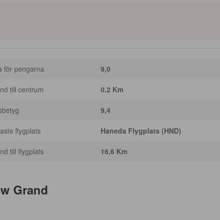
a för pengarna
9,0
nd till centrum
0.2 Km
sbetyg
9,4
ste flygplats
Haneda Flygplats (HND)
d till flygplats
16,6 Km
ew Grand