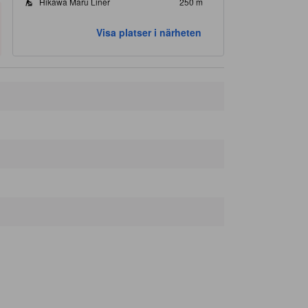
Hikawa Maru Liner
250 m
Edosei Chinatown Boulevard store
250 m
Visa platser i närheten
The Hof Brau
250 m