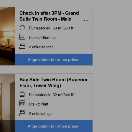
Check in after 3PM - Grand
Suite Twin Room - Main
...
Building - Non-Smoking
Rumsstorlek: 53 m²/570 ft²
Utsikt: Utomhus
2 enkelsängar
Ange datum för att se priser
Bay Side Twin Room (Superior
Floor, Tower Wing)
Rumsstorlek: 32 m²/344 ft²
Utsikt: Natt
2 enkelsängar
Ange datum för att se priser