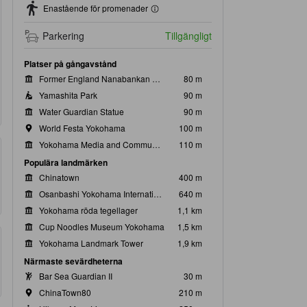
Enastående för promenader
Parkering
Tillgängligt
Platser på gångavstånd
Former England Nanabankan Building
80 m
Yamashita Park
90 m
Water Guardian Statue
90 m
World Festa Yokohama
100 m
Yokohama Media and Communications Center
110 m
Populära landmärken
Chinatown
400 m
Osanbashi Yokohama International Passenger Terminal
640 m
Yokohama röda tegellager
1,1 km
Cup Noodles Museum Yokohama
1,5 km
Yokohama Landmark Tower
1,9 km
Närmaste sevärdheterna
Bar Sea Guardian II
30 m
ChinaTown80
210 m