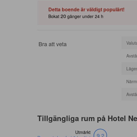
Detta boende är väldigt populärt!
20
Bokat
gånger under 24 h
Bra att veta
Valut
Avstå
Läge
Närma
Avstån
Tillgängliga rum på
Hotel N
Utmärkt
9,2