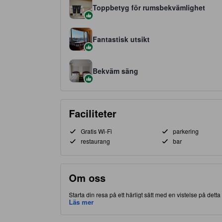
Toppbetyg för rumsbekvämlighet
Fantastisk utsikt
Bekväm säng
Faciliteter
Gratis Wi-Fi
parkering
restaurang
bar
Om oss
Starta din resa på ett härligt sätt med en vistelse på det
delen av Yokohama, gör detta boende att du har nära till b
Läs mer
välkända Chinatown. Rankat med 4.5 stjärnor, detta högkva
restaurang på plats.