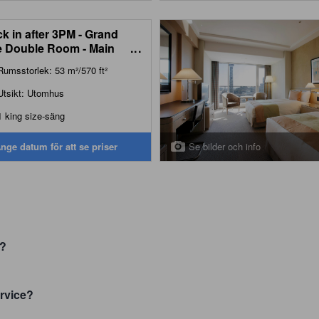
k in after 3PM - Grand
e Double Room - Main
...
ding - Non-Smoking
Rumsstorlek: 53 m²/570 ft²
Utsikt: Utomhus
1 king size-säng
Se bilder och info
nge datum för att se priser
t?
rvice?