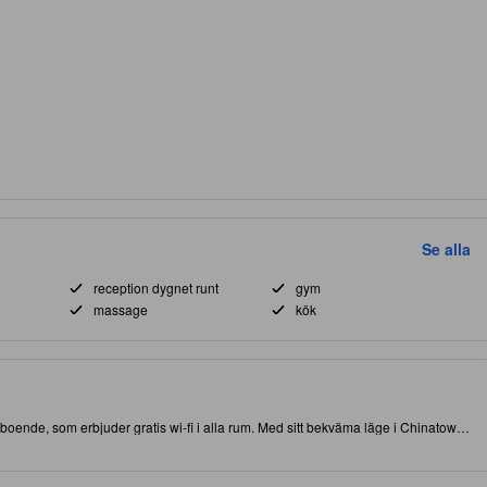
Se alla
reception dygnet runt
gym
massage
kök
ta boende, som erbjuder gratis wi-fi i alla rum. Med sitt bekväma läge i Chinatown-
åde attraktioner och intressanta matställen. Åk inte härifrån förrän du besökt
litativa boende erbjuder gäster tillgång till massage, fitnesscenter och