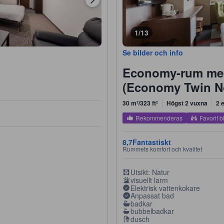
1/13
Se bilder och info
Economy-rum med 
(Economy Twin N
30 m²/323 ft²
Högst 2 vuxna
2 
Rekommenderas
Favorit b
8,7
Fantastiskt
Rummets komfort och kvalitet
Utsikt: Natur
visuellt larm
Elektrisk vattenkokare
Anpassat bad
badkar
bubbelbadkar
dusch