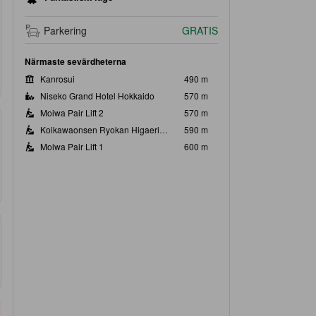
Parkering
GRATIS
Närmaste sevärdheterna
Kanrosui
490 m
Niseko Grand Hotel Hokkaido
570 m
Moiwa Pair Lift 2
570 m
Koikawaonsen Ryokan Higaeri Nyuyoku
590 m
Moiwa Pair Lift 1
600 m