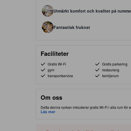
Utmärkt komfort och kvalitet på rumme
Fantastisk frukost
Faciliteter
Gratis Wi-Fi
Gratis parkering
gym
restaurang
transportservice
familjerum
Om oss
Detta denna ryokan inkluderar gratis Wi-Fi i alla rum för
av Niseko, gör detta boende att du har nära till både attr
Läs mer
Teuchi-Soba Ichimura. Rankat med 4.0 stjärnor, detta hög
fitnesscenter på plats.