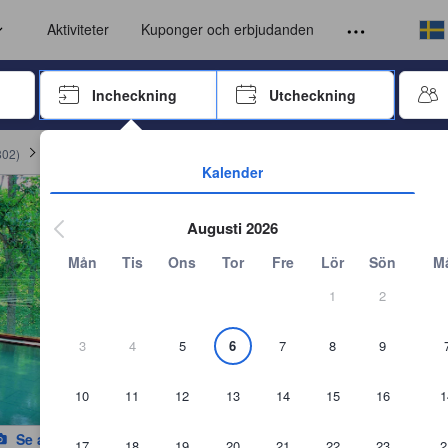
rt en vistelse innan omdömet kan skickas. Betyg och kommentarer som d
estern Style Suite with Private Hot Spring Bath - Non-Smoking)
Room)
o
Välj ditt 
Välj valut
Aktiviteter
Kuponger och erbjudanden
 använd piltangenterna eller tabbtangenten för att navigera, tryck på Enter för 
Incheckning
Utcheckning
Tryck på Enter för att börja navigera genom datumväljaren. Använd pi
802
)
Niseko Ryokan
(
39
)
Boka Hotel Kanronomori
Kalender
Augusti 2026
Mån
Tis
Ons
Tor
Fre
Lör
Sön
M
1
2
3
4
5
6
7
8
9
10
11
12
13
14
15
16
1
Se alla foton
17
18
19
20
21
22
23
2