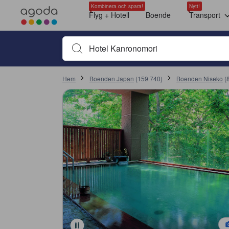
Senaste betygstrenden
Alla omdömen på Agoda kommer från riktiga gäster som måste ha slutfö
Het källa
Frukost
Service
Plats
Middag
Valuta för pengarna
Renlighet
Rummets komfort
Rumsstorlek
tooltip
tooltip
tooltip
tooltip
tooltip
tooltip
tooltip
tooltip
tooltip
tooltip
tooltip
tooltip
tooltip
tooltip
tooltip
tooltip
tooltip
tooltip
tooltip
tooltip
tooltip
tooltip
tooltip
tooltip
tooltip
tooltip
tooltip
tooltip
tooltip
tooltip
tooltip
tooltip
tooltip
tooltip
tooltip
tooltip
tooltip
tooltip
tooltip
tooltip
tooltip
tooltip
tooltip
tooltip
tooltip
tooltip
tooltip
tooltip
tooltip
tooltip
tooltip
tooltip
tooltip
tooltip
tooltip
tooltip
tooltip
tooltip
tooltip
tooltip
tooltip
tooltip
tooltip
tooltip
tooltip
tooltip
tooltip
tooltip
tooltip
tooltip
tooltip
tooltip
tooltip
tooltip
tooltip
tooltip
tooltip
tooltip
tooltip
tooltip
tooltip
tooltip
tooltip
tooltip
tooltip
tooltip
tooltip
tooltip
tooltip
tooltip
tooltip
tooltip
tooltip
tooltip
tooltip
tooltip
tooltip
tooltip
tooltip
tooltip
tooltip
tooltip
tooltip
tooltip
tooltip
tooltip
tooltip
tooltip
tooltip
tooltip
tooltip
sentiment-positive-indicator
sentiment-negative-indicator
sentiment-positive-indicator
sentiment-negative-indicator
sentiment-positive-indicator
sentiment-negative-indicator
sentiment-positive-indicator
sentiment-negative-indicator
sentiment-positive-indicator
sentiment-negative-indicator
sentiment-positive-indicator
sentiment-negative-indicator
sentiment-positive-indicator
sentiment-negative-indicator
sentiment-positive-indicator
sentiment-negative-indicator
sentiment-positive-indicator
sentiment-negative-indicator
Superior Twin
Utsikt: Natur
visuellt larm
Elektrisk vattenkokare
Anpassat bad
badkar
bubbelbadkar
dusch
handdukar
hårtork
privat badrum
Economy-rum med 2 enkelsängar - Rökfritt (Economy Twin Non-Smoking)
Utsikt: Natur
visuellt larm
Elektrisk vattenkokare
Anpassat bad
badkar
bubbelbadkar
dusch
handdukar
hårtork
privat badrum
Rum Standard i japansk stil (Standard Japanese Style Room)
visuellt larm
Elektrisk vattenkokare
dusch
hårtork
privat badrum
separat dusch & badkar
toalettartiklar
internet - trådlöst
platt-TV
satellit/kabel-TV
Svit i japansk-västerländsk stil med privat termalbad – Rökfritt (Japanese W
Utsikt: Natur
2 Badrum
Elektrisk vattenkokare
Anpassat bad
badkar
bubbelbadkar
dusch
extra badrum
handdukar
hårtork
Special Room with Privare Hot Spring Bath
visuellt larm
Elektrisk vattenkokare
badkar
dusch
handdukar
hårtork
toalettartiklar
internet - trådlöst
platt-TV
satellit/kabel-TV
Japanese Western standard (Japanse Western Standard)
Utsikt: Natur
visuellt larm
Elektrisk vattenkokare
Anpassat bad
badkar
bubbelbadkar
dusch
handdukar
hårtork
morgonrockar
Rum Superior i japansk-västerländsk stil (Superior Japanese Western Style 
Utsikt: Natur
visuellt larm
Elektrisk vattenkokare
Anpassat bad
badkar
bubbelbadkar
dusch
handdukar
hårtork
privat badrum
Japanese Western deluxerum (Japanese Western Deluxe Room)
Utsikt: Natur
visuellt larm
Elektrisk vattenkokare
Anpassat bad
badkar
bubbelbadkar
dusch
handdukar
hårtork
privat badrum
Rum Executive - Rökfritt (Executive Room - Non-Smoking)
Utsikt: Natur
Elektrisk vattenkokare
Anpassat bad
badkar
bubbelbadkar
dusch
handdukar
hårtork
morgonrockar
privat badrum
Rum i japansk stil, 10 tatami (Japanese Style 10 Tatami)
Utsikt: Natur
Elektrisk vattenkokare
Anpassat bad
badkar
bubbelbadkar
dusch
handdukar
hårtork
privat badrum
spegel
Mer information
Betyget för Renlighet är 8.8 av 10
Betyget för Faciliteter är 8.7 av 10
Betyget för Läge är 8 av 10
Betyget för Komfort och kvalitet är 8.5 av 10
Betyget för Service är 9 av 10 och det är ett högt betyg i Niseko
Betyget för Valuta för pengarna är 8.6 av 10 och det är ett högt betyg i Nisek
Ändrade till omdömessidan 1
Ändrade till omdömessidan 1
Kombinera och spara!
Nytt!
Mentioned in 34 reviews
Mentioned in 31 reviews
Mentioned in 26 reviews
Mentioned in 23 reviews
Mentioned in 17 reviews
Mentioned in 13 reviews
Mentioned in 12 reviews
Mentioned in 11 reviews
Mentioned in 11 reviews
Flyg + Hotell
Boende
Transport
De 10 senast verifierade betygen som boendet fått
97% Positive
87% Positive
69% Positive
65% Positive
64% Positive
92% Positive
91% Positive
90% Positive
81% Positive
10
8,8
8,8
9,6
8,8
5,2
10
7,6
7,6
8,8
2% Unfavourable
12% Unfavourable
30% Unfavourable
34% Unfavourable
35% Unfavourable
7% Unfavourable
8% Unfavourable
9% Unfavourable
18% Unfavourable
Börja skriva boendets namn eller nyckelord för att söka,
De senaste
Hem
Boenden Japan
(
159 740
)
Boenden Niseko
(