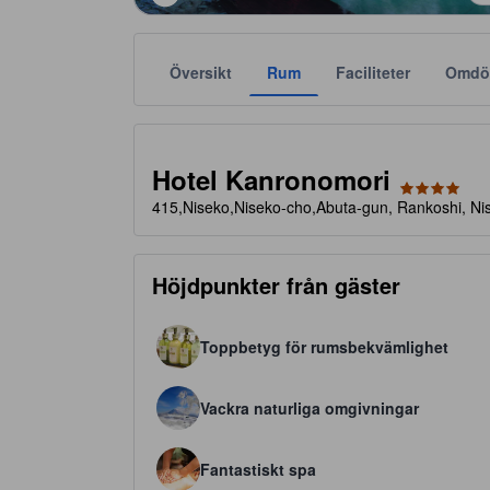
Översikt
Rum
Faciliteter
Omdö
Stjärnklassificeringar tillhandahålls av boendena och
tooltip
4 av 5 stjärnor
Hotel Kanronomori
415,Niseko,Niseko-cho,Abuta-gun, Rankoshi, Ni
Höjdpunkter från gäster
Toppbetyg för rumsbekvämlighet
Vackra naturliga omgivningar
Fantastiskt spa