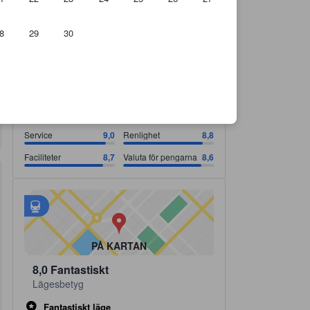
8
29
30
r som du kan förvänta dig
Service Betyg för 9,0 av 10 möjliga. Renlighet Betyg för 8,8 av 10 möjliga.
Service Betyg för 9,0 av 10 möjliga
Renlighet Betyg för 8,8 av 10 möjliga
Faciliteter Betyg för 8,7 av 10 möjliga
Valuta för pengarna Betyg för 8,6 av 10 möjliga
8,5
Fantastiskt
Visa alla
1 558 omdömen
Service
9,0
Renlighet
8,8
Faciliteter
8,7
Valuta för pengarna
8,6
Nära till kollektivtrafik
tooltip
•
Niseko Annupuri Gondola är inom 2 km
PÅ KARTAN
8,0
Fantastiskt
Lägesbetyg
Fantastiskt läge