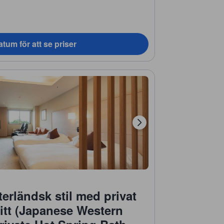
tum för att se priser
terländsk stil med privat
itt (Japanese Western