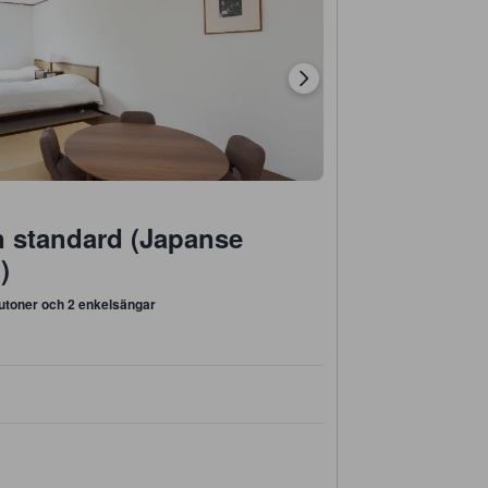
 standard (Japanse
)
futoner och 2 enkelsängar