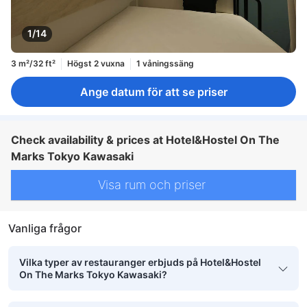
1/14
3 m²/32 ft²
Högst 2 vuxna
1 våningssäng
Ange datum för att se priser
Check availability & prices at Hotel&Hostel On The
Marks Tokyo Kawasaki
Visa rum och priser
Vanliga frågor
Vilka typer av restauranger erbjuds på Hotel&Hostel
On The Marks Tokyo Kawasaki?