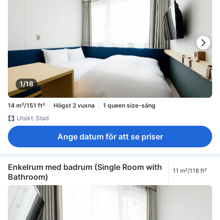
1/18
14 m²/151 ft²
Högst 2 vuxna
1 queen size-säng
Utsikt: Stad
Ange datum för att se priser
Enkelrum med badrum (Single Room with
11 m²/118 ft²
Bathroom)