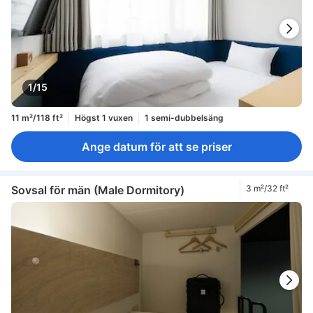
1/15
11 m²/118 ft²
Högst 1 vuxen
1 semi-dubbelsäng
Ange datum för att se priser
Sovsal för män (Male Dormitory)
3 m²/32 ft²