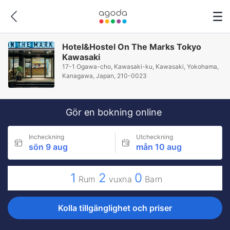
Hotel&Hostel On The Marks Tokyo
Kawasaki
17-1 Ogawa-cho, Kawasaki-ku, Kawasaki, Yokohama,
Kanagawa, Japan, 210-0023
Gör en bokning online
Incheckning
Utcheckning
sön 9 aug
mån 10 aug
1
2
0
Rum
vuxna
Barn
Kolla tillgänglighet och priser