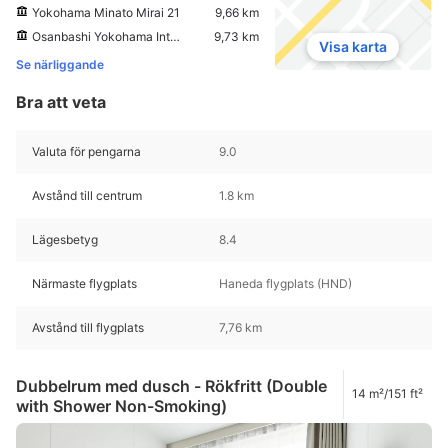
Yokohama Minato Mirai 21
9,66 km
Osanbashi Yokohama International Passenger Terminal
9,73 km
Visa karta
Se närliggande
Bra att veta
Valuta för pengarna
9.0
Avstånd till centrum
1.8 km
Lägesbetyg
8.4
Närmaste flygplats
Haneda flygplats (HND)
Avstånd till flygplats
7,76 km
Dubbelrum med dusch - Rökfritt (Double
14 m²/151 ft²
with Shower Non-Smoking)