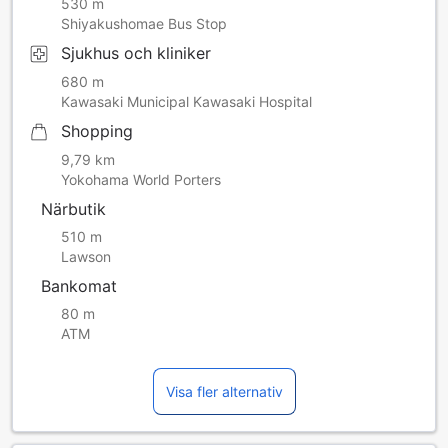
530 m
Shiyakushomae Bus Stop
Sjukhus och kliniker
680 m
Kawasaki Municipal Kawasaki Hospital
Shopping
9,79 km
Yokohama World Porters
Närbutik
510 m
Lawson
Bankomat
80 m
ATM
Visa fler alternativ