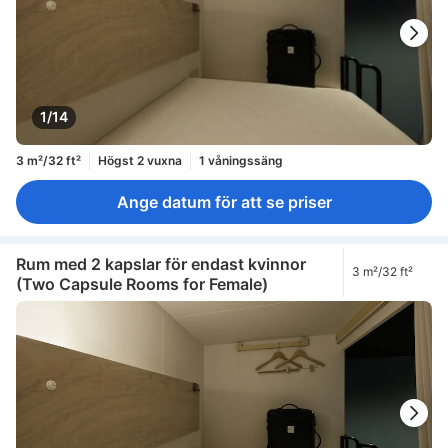
1/14
3 m²/32 ft²
Högst 2 vuxna
1 våningssäng
Ange datum för att se priser
Rum med 2 kapslar för endast kvinnor
3 m²/32 ft²
(Two Capsule Rooms for Female)