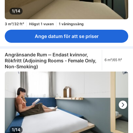
1/14
3 m²/32 ft²
Högst 1 vuxen
1 våningssäng
Ange datum för att se priser
Angränsande Rum ‒ Endast kvinnor,
Rökfritt (Adjoining Rooms - Female Only,
6 m²/65 ft²
Non-Smoking)
1/14