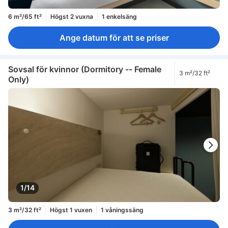
6 m²/65 ft²
Högst 2 vuxna
1 enkelsäng
Ange datum för att se priser
Sovsal för kvinnor (Dormitory -- Female
3 m²/32 ft²
Only)
1/14
3 m²/32 ft²
Högst 1 vuxen
1 våningssäng