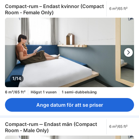
Compact-rum – Endast kvinnor (Compact
6 m²/65 ft²
Room - Female Only)
1/14
6 m²/65 ft²
Högst 1 vuxen
1 semi-dubbelsäng
Ange datum för att se priser
Compact-rum ‒ Endast män (Compact
6 m²/65 ft²
Room - Male Only)