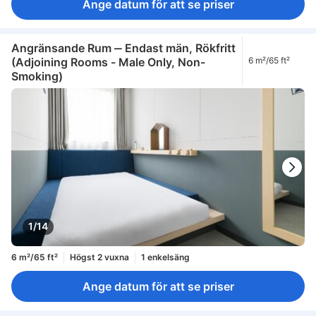
Ange datum för att se priser
Angränsande Rum ‒ Endast män, Rökfritt
(Adjoining Rooms - Male Only, Non-
6 m²/65 ft²
Smoking)
1/14
6 m²/65 ft²
Högst 2 vuxna
1 enkelsäng
Ange datum för att se priser