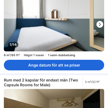
1/14
6 m²/65 ft²
Högst 1 vuxen
1 semi-dubbelsäng
Ange datum för att se priser
Rum med 2 kapslar för endast män (Two
3 m²/32 ft²
Capsule Rooms for Male)