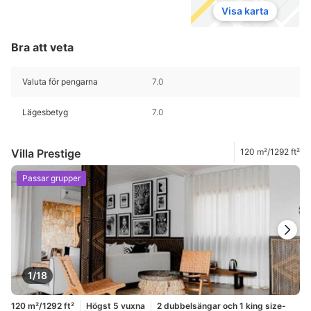
Visa karta
Bra att veta
Valuta för pengarna
7.0
Lägesbetyg
7.0
Villa Prestige
120 m²/1292 ft²
Passar grupper
1/18
120 m²/1292 ft²
Högst 5 vuxna
2 dubbelsängar och 1 king size-