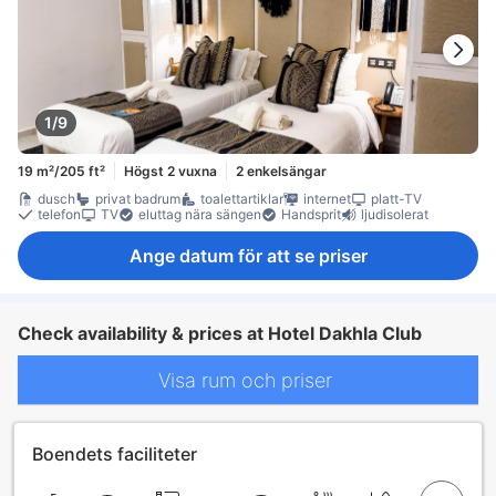
1/9
19 m²/205 ft²
Högst 2 vuxna
2 enkelsängar
dusch
privat badrum
toalettartiklar
internet
platt-TV
telefon
TV
eluttag nära sängen
Handsprit
ljudisolerat
Ange datum för att se priser
Check availability & prices at Hotel Dakhla Club
Visa rum och priser
Boendets faciliteter