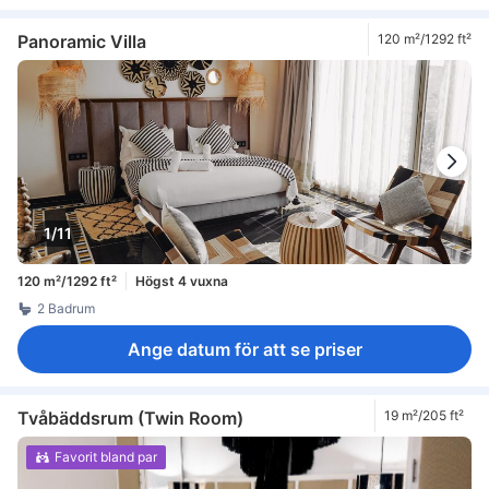
Panoramic Villa
120 m²/1292 ft²
1/11
120 m²/1292 ft²
Högst 4 vuxna
2 Badrum
Ange datum för att se priser
Tvåbäddsrum (Twin Room)
19 m²/205 ft²
Favorit bland par