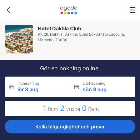
Hotel Dakhla Club
PK 28, Dakhla, Dakhla, Oued Ed-Dahab-Lagouira,
Marocko, 73000
Gör en bokning online
Incheckning
Utcheckning
lör 8 aug
sön 9 aug
1
2
0
Rum
vuxna
Barn
Kolla tillgänglighet och priser