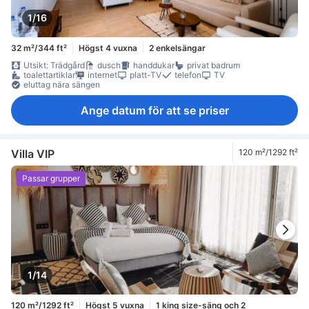
1/16
32 m²/344 ft²
Högst 4 vuxna
2 enkelsängar
Utsikt: Trädgård
dusch
handdukar
privat badrum
toalettartiklar
internet
platt-TV
telefon
TV
eluttag nära sängen
Ange datum för att se priser
Villa VIP
120 m²/1292 ft²
Passar grupper
1/14
120 m²/1292 ft²
Högst 5 vuxna
1 king size-säng och 2