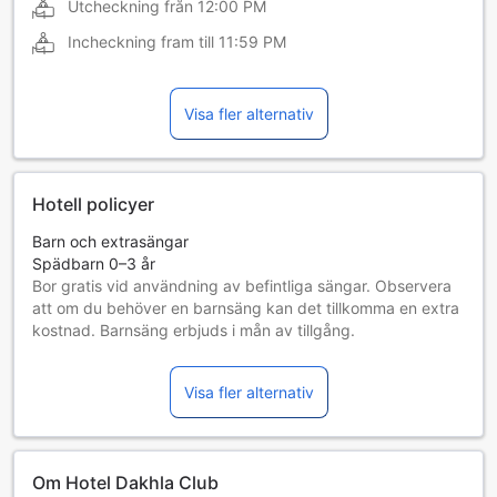
Utcheckning från
12:00 PM
Incheckning fram till
11:59 PM
Visa fler alternativ
Hotell policyer
Barn och extrasängar
Spädbarn 0–3 år
Bor gratis vid användning av befintliga sängar. Observera
att om du behöver en barnsäng kan det tillkomma en extra
kostnad. Barnsäng erbjuds i mån av tillgång.
Barn 4–11 år
Måste använda en extrasäng
Visa fler alternativ
Gäster 12 år och äldre betraktas som vuxna
Tillgång av extrasängar beror på vilket rum du väljer. Var
god kontrollera rummets beläggning för mer information.
Vid bokning av fler än 5 rum är det möjligt att andra regler
Om Hotel Dakhla Club
och tillägg gäller.