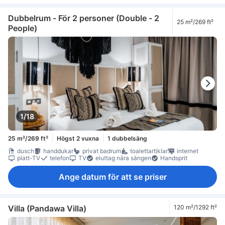
Dubbelrum - För 2 personer (Double - 2
25 m²/269 ft²
People)
1/18
25 m²/269 ft²
Högst 2 vuxna
1 dubbelsäng
dusch
handdukar
privat badrum
toalettartiklar
internet
platt-TV
telefon
TV
eluttag nära sängen
Handsprit
Ange datum för att se priser
Villa (Pandawa Villa)
120 m²/1292 ft²