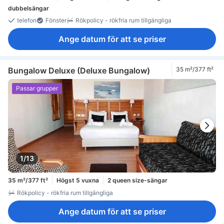
dubbelsängar
telefon
Fönster
Rökpolicy - rökfria rum tillgängliga
Ange datum för att se priser
Bungalow Deluxe (Deluxe Bungalow)
35 m²/377 ft²
Passar grupper
1/13
35 m²/377 ft²
Högst 5 vuxna
2 queen size-sängar
Rökpolicy - rökfria rum tillgängliga
Ange datum för att se priser