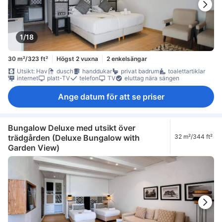
1/18
30 m²/323 ft²
Högst 2 vuxna
2 enkelsängar
Utsikt: Hav
dusch
handdukar
privat badrum
toalettartiklar
internet
platt-TV
telefon
TV
eluttag nära sängen
Ange datum för att se priser
Bungalow Deluxe med utsikt över
trädgården (Deluxe Bungalow with
32 m²/344 ft²
Garden View)