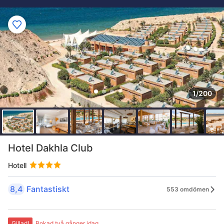
1/200
Hotel Dakhla Club
Hotell
8,4
Fantastiskt
553 omdömen
Gillad!
Bokad två gånger idag