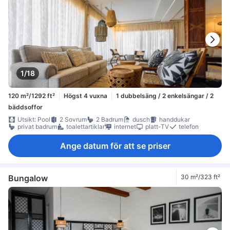
1/18
120 m²/1292 ft²
Högst 4 vuxna
1 dubbelsäng / 2 enkelsängar / 2
bäddsoffor
Utsikt: Pool
2 Sovrum
2 Badrum
dusch
handdukar
privat badrum
toalettartiklar
internet
platt-TV
telefon
Ange datum för att se priser
Bungalow
30 m²/323 ft²