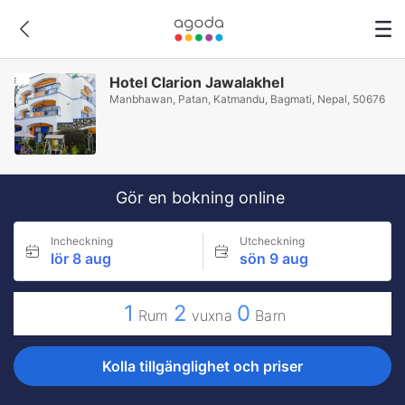
Hotel Clarion Jawalakhel
Manbhawan, Patan, Katmandu, Bagmati, Nepal, 50676
Gör en bokning online
Incheckning
Utcheckning
lör 8 aug
sön 9 aug
1
2
0
Rum
vuxna
Barn
Kolla tillgänglighet och priser