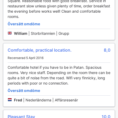
Square. Reasonable food with good breakfast. Service in
värdesaker, samt en kunnig concierge som står redo att
restaurant slow unless given plenty of time, order breakfast
hjälpa till med alla frågor och arrangemang.
the evening before works well! Clean and comfortable
Dessutom har hotellet gratis wi-fi i alla rum och offentliga
rooms.
områden, vilket gör det enkelt att hålla kontakten med nära
Översätt omdöme
och kära eller att planera dagens äventyr. För dem som
reser med mycket bagage finns också möjligheten att
William
|
Storbritannien | Grupp
förvara sitt bagage tryggt. Daglig städning säkerställer att
rummet alltid är i toppskick, vilket ger en extra touch av
komfort under hela vistelsen. Med dessa faciliteter är Hotel
Comfortable, practical location.
8,0
Clarion Jawalakhel den perfekta basen för att utforska
Katmandu.
Recenserad 5 April 2016
Comfortable hotel if you have to be in Patan. Spacious
Transportmöjligheter på Hotel Clarion Jawalakhel
rooms. Very nice staff. Depending on the room there can be
quite a bit of noise from the road. Wifi very finnicky, long
Hotel Clarion Jawalakhel erbjuder sina gäster en rad
periods with poor or no connection.
bekväma transportmöjligheter som gör resandet i
Katmandu både enkelt och bekvämt. För dem som
Översätt omdöme
anländer med flyg, finns en smidig flygtransfer som hämtar
upp gäster direkt från Tribhuvan internationella flygplats.
Fred
|
Nederländerna | Affärsresenär
Detta gör att du kan börja din vistelse utan krångel och
stress. Dessutom erbjuder hotellet en shuttle-service som
underlättar transporten till de mest populära sevärdheterna
Pleasant Stay
10,0