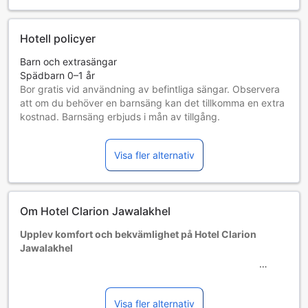
Hotell policyer
Barn och extrasängar
Spädbarn 0–1 år
Bor gratis vid användning av befintliga sängar. Observera
att om du behöver en barnsäng kan det tillkomma en extra
kostnad. Barnsäng erbjuds i mån av tillgång.
Barn 2–11 år
Bor gratis om befintliga sängar används.
Visa fler alternativ
Gäster 12 år och äldre betraktas som vuxna
Tillgång av extrasängar beror på vilket rum du väljer. Var
god kontrollera rummets beläggning för mer information.
Vid bokning av fler än 5 rum är det möjligt att andra regler
Om Hotel Clarion Jawalakhel
och tillägg gäller.
Upplev komfort och bekvämlighet på Hotel Clarion
Jawalakhel
Välkommen till Hotel Clarion Jawalakhel, ett trestjärnigt
hotell beläget i hjärtat av Katmandu, Nepal. Med endast 1
km till stadens centrum och en bekväm 20-minuters bilfärd
Visa fler alternativ