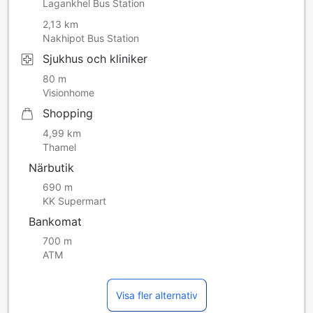
Lagankhel Bus Station
2,13 km
Nakhipot Bus Station
Sjukhus och kliniker
80 m
Visionhome
Shopping
4,99 km
Thamel
Närbutik
690 m
KK Supermart
Bankomat
700 m
ATM
Visa fler alternativ