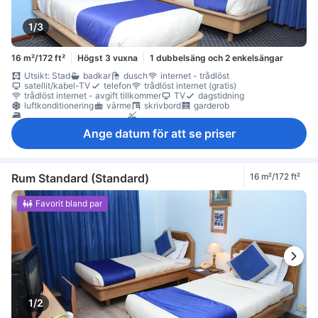
1/3
16 m²/172 ft²
Högst 3 vuxna
1 dubbelsäng och 2 enkelsängar
Utsikt: Stad
badkar
dusch
internet - trådlöst
satellit/kabel-TV
telefon
trådlöst internet (gratis)
trådlöst internet - avgift tillkommer
TV
dagstidning
luftkonditionering
värme
skrivbord
garderob
möjlighet att stryka kläder
Rökpolicy - rökfria rum tillgängliga
värdeskåp på rummet
Ange datum för att se priser
Rum Standard (Standard)
16 m²/172 ft²
Favorit bland par
1/2