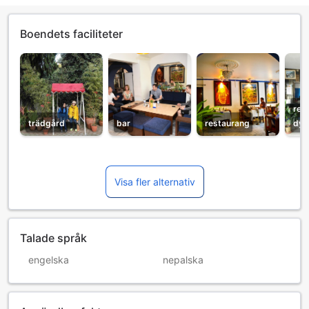
Boendets faciliteter
rec
trädgård
bar
restaurang
dyg
Visa fler alternativ
Talade språk
engelska
nepalska