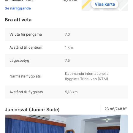
Visa karta
Se närliggande
Bra att veta
Valuta för pengarna
7.0
Avstånd till centrum
1 km
Lägesbetyg
7.5
Kathmandu internationella
Närmaste flygplats
flygplats Tribhuvan (KTM)
Avstånd till flygplats
5,18 km
Juniorsvit (Junior Suite)
23 m²/248 ft²