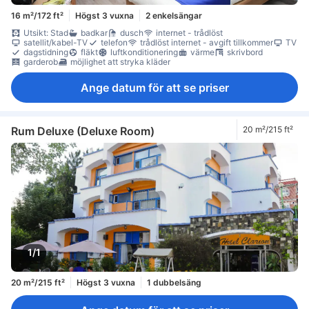
16 m²/172 ft²
Högst 3 vuxna
2 enkelsängar
Utsikt: Stad
badkar
dusch
internet - trådlöst
satellit/kabel-TV
telefon
trådlöst internet - avgift tillkommer
TV
dagstidning
fläkt
luftkonditionering
värme
skrivbord
garderob
möjlighet att stryka kläder
Ange datum för att se priser
Rum Deluxe (Deluxe Room)
20 m²/215 ft²
1/1
20 m²/215 ft²
Högst 3 vuxna
1 dubbelsäng