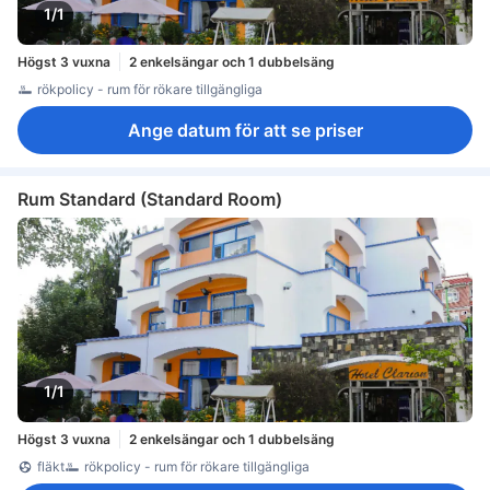
1/1
Högst 3 vuxna
2 enkelsängar och 1 dubbelsäng
rökpolicy - rum för rökare tillgängliga
Ange datum för att se priser
Rum Standard (Standard Room)
1/1
Högst 3 vuxna
2 enkelsängar och 1 dubbelsäng
fläkt
rökpolicy - rum för rökare tillgängliga