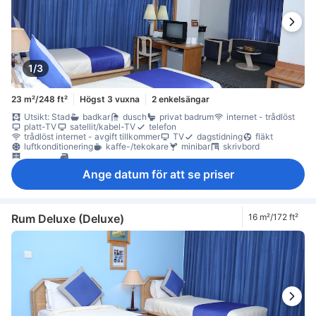
1/3
23 m²/248 ft²
Högst 3 vuxna
2 enkelsängar
Utsikt: Stad
badkar
dusch
privat badrum
internet - trådlöst
platt-TV
satellit/kabel-TV
telefon
trådlöst internet - avgift tillkommer
TV
dagstidning
fläkt
luftkonditionering
kaffe-/tekokare
minibar
skrivbord
garderob
möjlighet att stryka kläder
Ange datum för att se priser
Rum Deluxe (Deluxe)
16 m²/172 ft²