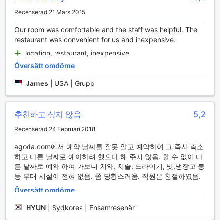
i staden, vilket ger dig möjlighet att utforska Katmandus
Recenserad 21 Mars 2015
rika kultur och historia utan att behöva oroa dig för
logistiken.
Our room was comfortable and the staff was helpful. The
För dem som föredrar att köra själva, erbjuder Hotel Clarion
restaurant was convenient for us and inexpensive.
Jawalakhel gratis parkering, vilket är en stor fördel i en
location, restaurant, inexpensive
stad där parkering kan vara en utmaning. Om du vill ha
friheten att upptäcka området på egen hand, kan du också
Översätt omdöme
hyra bil direkt från hotellet. För en mer traditionell
upplevelse finns det även taxi-tjänster tillgängliga, vilket
James
|
USA | Grupp
gör det enkelt att ta sig runt i staden. Dessutom erbjuder
hotellet en biljettservice för att hjälpa gästerna att boka
biljetter till lokala attraktioner och evenemang, vilket
추천하고 싶지 않음.
5,2
ytterligare förenklar din vistelse.
Recenserad 24 Februari 2018
Rumfaciliteter på Hotel Clarion Jawalakhel
agoda.com에서 예약 날짜를 잘못 알고 예약하여 그 즉시 축소
하고 다른 날짜로 예야하려 했으나 해 주지 않음. 할 수 없이 다
På Hotel Clarion Jawalakhel i Katmandu kan gästerna njuta
른 날짜로 예약 하여 가보니 치약, 치솔, 드라이기, 빗,냉장고 등
av en rad bekväma och moderna rumfaciliteter som gör
등 부대 시설이 전혀 없음. 쫌 당황스러움. 직원은 친절하였음.
vistelsen både avkopplande och minnesvärd. Varje rum är
Översätt omdöme
utrustat med luftkonditionering, vilket säkerställer en
behaglig temperatur oavsett väderförhållandena utanför.
HYUN
|
Sydkorea | Ensamresenär
För att hålla sig uppdaterad med de senaste nyheterna