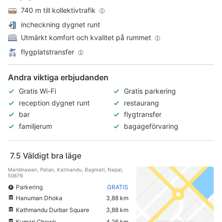
740 m till kollektivtrafik
incheckning dygnet runt
Utmärkt komfort och kvalitet på rummet
flygplatstransfer
Andra viktiga erbjudanden
Gratis Wi-Fi
Gratis parkering
reception dygnet runt
restaurang
bar
flygtransfer
familjerum
bagageförvaring
7.5
Väldigt bra läge
Manbhawan, Patan, Katmandu, Bagmati, Nepal,
50676
Parkering
GRATIS
Hanuman Dhoka
3,88 km
Kathmandu Durbar Square
3,88 km
Kumari Chowk
4,26 km