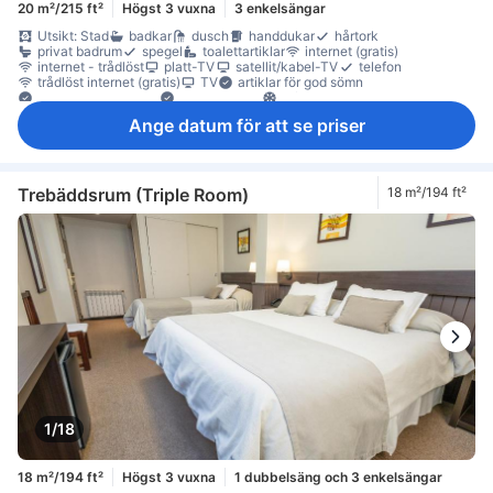
20 m²/215 ft²
Högst 3 vuxna
3 enkelsängar
Utsikt: Stad
badkar
dusch
handdukar
hårtork
privat badrum
spegel
toalettartiklar
internet (gratis)
internet - trådlöst
platt-TV
satellit/kabel-TV
telefon
trådlöst internet (gratis)
TV
artiklar för god sömn
eluttag nära sängen
Hypoallergen
luftkonditionering
mörkläggningsgardiner
sängkläder
väckningsservice
värme
Ange datum för att se priser
minibar
daglig städning
heltäckningsmatta
papperskorgar
skrivbord
trä/parkettgolv
garderob
klädhängare
Barnsäng (på begäran)
rökdetektor
Rökpolicy - rökfria rum tillgängliga
Säkerhets-/skyddsfunktioner
värdeskåp på rummet
Trebäddsrum (Triple Room)
18 m²/194 ft²
1/18
18 m²/194 ft²
Högst 3 vuxna
1 dubbelsäng och 3 enkelsängar