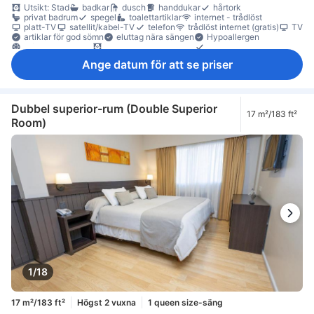
Utsikt: Stad
badkar
dusch
handdukar
hårtork
privat badrum
spegel
toalettartiklar
internet - trådlöst
platt-TV
satellit/kabel-TV
telefon
trådlöst internet (gratis)
TV
artiklar för god sömn
eluttag nära sängen
Hypoallergen
luftkonditionering
mörkläggningsgardiner
sängkläder
väckningsservice
värme
minibar
anslutande rum
Ange datum för att se priser
heltäckningsmatta
papperskorgar
skrivbord
trä/parkettgolv
garderob
klädhängare
Barnsäng (på begäran)
rökdetektor
Rökpolicy - rökfria rum tillgängliga
Säkerhets-/skyddsfunktioner
värdeskåp på rummet
Dubbel superior-rum (Double Superior
17 m²/183 ft²
Room)
1/18
17 m²/183 ft²
Högst 2 vuxna
1 queen size-säng