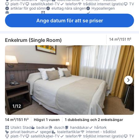
platt-TV
satellit/kabel-TV
telefon
trådlöst internet (gratis)
TV
artiklar för god sömn
eluttag nära sängen
Hypoallergen
luftkonditionering
mörkläggningsgardiner
sängkläder
väckningsservice
värme
minibar
daglig städning
Ange datum för att se priser
heltäckningsmatta
papperskorgar
skrivbord
trä/parkettgolv
garderob
klädhängare
Barnsäng (på begäran)
rökdetektor
Rökpolicy - rökfria rum tillgängliga
Säkerhets-/skyddsfunktioner
värdeskåp på rummet
Enkelrum (Single Room)
14 m²/151 ft²
1/12
14 m²/151 ft²
Högst 1 vuxen
1 dubbelsäng och 2 enkelsängar
Utsikt: Stad
badkar
dusch
handdukar
hårtork
privat badrum
spegel
toalettartiklar
internet - trådlöst
platt-TV
satellit/kabel-TV
telefon
trådlöst internet (gratis)
TV