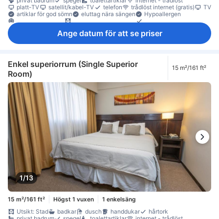
privat badrum
spegel
toalettartiklar
internet - trådlöst
platt-TV
satellit/kabel-TV
telefon
trådlöst internet (gratis)
TV
artiklar för god sömn
eluttag nära sängen
Hypoallergen
luftkonditionering
mörkläggningsgardiner
sängkläder
väckningsservice
värme
minibar
anslutande rum
Ange datum för att se priser
heltäckningsmatta
papperskorgar
skrivbord
trä/parkettgolv
garderob
klädhängare
Barnsäng (på begäran)
rökdetektor
Rökpolicy - rökfria rum tillgängliga
Säkerhets-/skyddsfunktioner
värdeskåp på rummet
Enkel superiorrum (Single Superior
15 m²/161 ft²
Room)
1/13
15 m²/161 ft²
Högst 1 vuxen
1 enkelsäng
Utsikt: Stad
badkar
dusch
handdukar
hårtork
privat badrum
spegel
toalettartiklar
internet - trådlöst