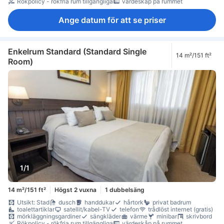
Rökpolicy - rökfria rum tillgängliga
värdeskåp på rummet
Ange datum för att se priser
Enkelrum Standard (Standard Single
14 m²/151 ft²
Room)
1/1
14 m²/151 ft²
Högst 2 vuxna
1 dubbelsäng
Utsikt: Stad
dusch
handdukar
hårtork
privat badrum
toalettartiklar
satellit/kabel-TV
telefon
trådlöst internet (gratis)
mörkläggningsgardiner
sängkläder
värme
minibar
skrivbord
Rökpolicy - rökfria rum tillgängliga
värdeskåp på rummet