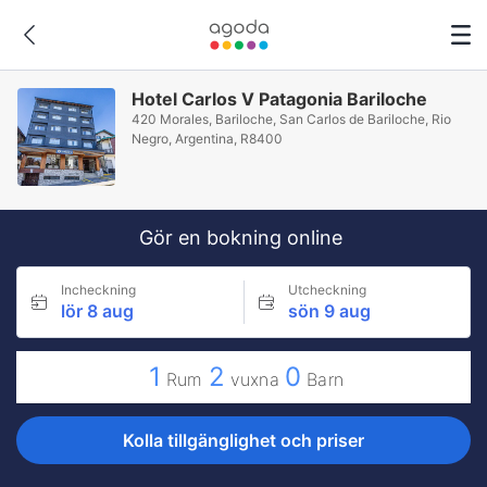
Hotel Carlos V Patagonia Bariloche
420 Morales, Bariloche, San Carlos de Bariloche, Rio
Negro, Argentina, R8400
Gör en bokning online
Incheckning
Utcheckning
lör 8 aug
sön 9 aug
1
2
0
Rum
vuxna
Barn
Kolla tillgänglighet och priser