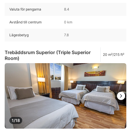
Valuta för pengarna
8.4
Avstånd till centrum
0 km
Lägesbetyg
7.8
Trebäddsrum Superior (Triple Superior
20 m²/215 ft²
Room)
1/18