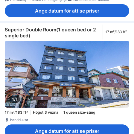
Ange datum för att se priser
Superior Double Room(1 queen bed or 2
17 m²/183 ft²
single bed)
1/1
17 m²/183 ft²
Högst 3 vuxna
1 queen size-säng
handdukar
Ange datum för att se priser