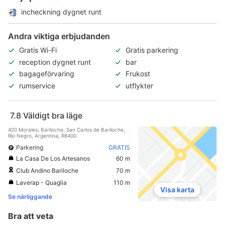
incheckning dygnet runt
Andra viktiga erbjudanden
Gratis Wi-Fi
Gratis parkering
reception dygnet runt
bar
bagageförvaring
Frukost
rumservice
utflykter
7.8
Väldigt bra läge
420 Morales, Bariloche, San Carlos de Bariloche,
Rio Negro, Argentina, R8400
Parkering
GRATIS
La Casa De Los Artesanos
60 m
Club Andino Bariloche
70 m
Laverap - Quaglia
110 m
Visa karta
Se närliggande
Bra att veta