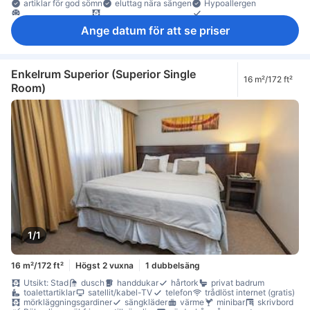
artiklar för god sömn
eluttag nära sängen
Hypoallergen
luftkonditionering
mörkläggningsgardiner
sängkläder
väckningsservice
värme
minibar
heltäckningsmatta
Ange datum för att se priser
papperskorgar
skrivbord
trä/parkettgolv
garderob
klädhängare
Barnsäng (på begäran)
rökdetektor
Rökpolicy - rökfria rum tillgängliga
Säkerhets-/skyddsfunktioner
värdeskåp på rummet
Enkelrum Superior (Superior Single
16 m²/172 ft²
Room)
1/1
16 m²/172 ft²
Högst 2 vuxna
1 dubbelsäng
Utsikt: Stad
dusch
handdukar
hårtork
privat badrum
toalettartiklar
satellit/kabel-TV
telefon
trådlöst internet (gratis)
mörkläggningsgardiner
sängkläder
värme
minibar
skrivbord