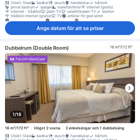
Utsikt: Stad
badkar
dusch
handdukar
hårtork
privat badrum
spegel
toalettartiklar
internet (gratis)
internet - trådlöst
platt-TV
satellit/kabel-TV
telefon
trådlöst internet (gratis)
TV
artiklar för god sömn
eluttag nära sängen
Hypoallergen
luftkonditionering
mörkläggningsgardiner
sängkläder
väckningsservice
värme
Ange datum för att se priser
minibar
daglig städning
heltäckningsmatta
papperskorgar
skrivbord
trä/parkettgolv
garderob
klädhängare
Barnsäng (på begäran)
rökdetektor
Rökpolicy - rökfria rum tillgängliga
Säkerhets-/skyddsfunktioner
värdeskåp på rummet
Dubbelrum (Double Room)
16 m²/172 ft²
Favorit bland par
1/18
16 m²/172 ft²
Högst 2 vuxna
2 enkelsängar och 1 dubbelsäng
Utsikt: Stad
badkar
dusch
handdukar
hårtork