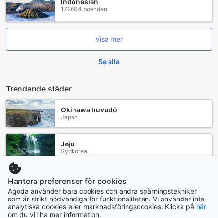
Indonesien
172604 boenden
Visa mer
Se alla
Trendande städer
Okinawa huvudö
Japan
Jeju
Sydkorea
Hongkong
Hantera preferenser för cookies
Hongkong
Agoda använder bara cookies och andra spårningstekniker
som är strikt nödvändiga för funktionaliteten. Vi använder inte
analytiska cookies eller marknadsföringscookies. Klicka på
här
Pattaya
om du vill ha mer information.