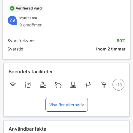
Verifierad värd
Mycket bra
7.9
9 omdömen
Svarsfrekvens:
80%
Svarstid:
Inom 2 timmar
Boendets faciliteter
Visa fler alternativ
Användbar fakta