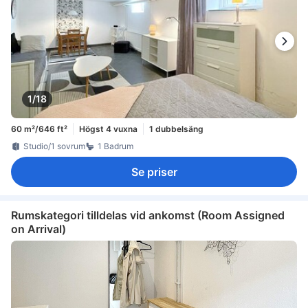
1/18
60 m²/646 ft²
Högst 4 vuxna
1 dubbelsäng
Studio/1 sovrum
1 Badrum
Se priser
Rumskategori tilldelas vid ankomst (Room Assigned
on Arrival)