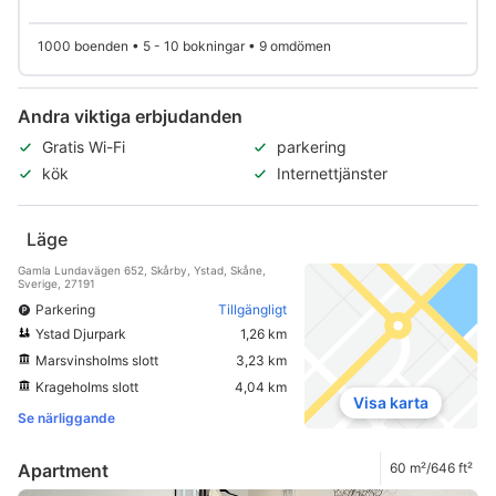
1000 boenden • 5 - 10 bokningar • 9 omdömen
Andra viktiga erbjudanden
Gratis Wi-Fi
parkering
kök
Internettjänster
Läge
Gamla Lundavägen 652, Skårby, Ystad, Skåne,
Sverige, 27191
Parkering
Tillgängligt
Ystad Djurpark
1,26 km
Marsvinsholms slott
3,23 km
Krageholms slott
4,04 km
Visa karta
Se närliggande
Apartment
60 m²/646 ft²