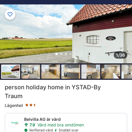
1/36
Stjärnklassificering: 2.5 stjärnor
person holiday home in YSTAD-By
Traum
Lägenhet
Belvilla AG är värd
7.9
Värd med bra omdömen
Verifierad värd
Snabbt svar