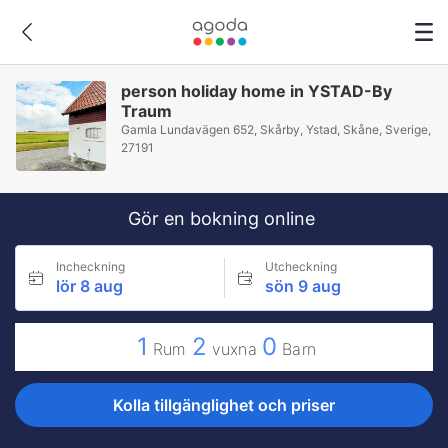
person holiday home in YSTAD-By
Traum
Gamla Lundavägen 652, Skårby, Ystad, Skåne, Sverige,
27191
Gör en bokning online
Incheckning
Utcheckning
lör 8 aug
sön 9 aug
1
2
0
Rum
vuxna
Barn
Kolla tillgänglighet och priser