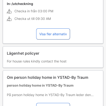
In-/utcheckning
Checka in från
03:00 PM
Checka ut till
09:30 AM
Visa fler alternativ
Lägenhet policyer
For house rules kindly contact the host
Om person holiday home in YSTAD-By Traum
person holiday home in YSTAD-By Traum
På person holiday home in YSTAD-By Traum leder den
fantastiska servicen och förstklassiga faciliteter till en
oförglömlig vistelse. Tack vare den här lägenhetens gratis