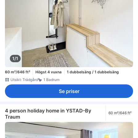
1/1
60 m²/646 ft²
Högst 4 vuxna
1 dubbelsäng / 1 dubbelsäng
Utsikt: Trädgård
1 Badrum
Se priser
4 person holiday home in YSTAD-By
60 m²/646 ft²
Traum