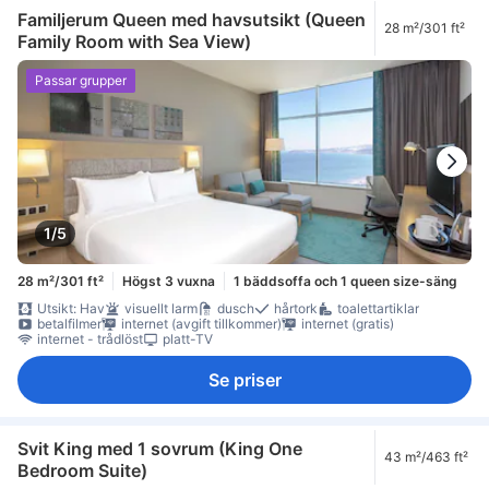
Familjerum Queen med havsutsikt (Queen
28 m²/301 ft²
Family Room with Sea View)
Passar grupper
1/5
28 m²/301 ft²
Högst 3 vuxna
1 bäddsoffa och 1 queen size-säng
Utsikt: Hav
visuellt larm
dusch
hårtork
toalettartiklar
betalfilmer
internet (avgift tillkommer)
internet (gratis)
internet - trådlöst
platt-TV
Se priser
Svit King med 1 sovrum (King One
43 m²/463 ft²
Bedroom Suite)