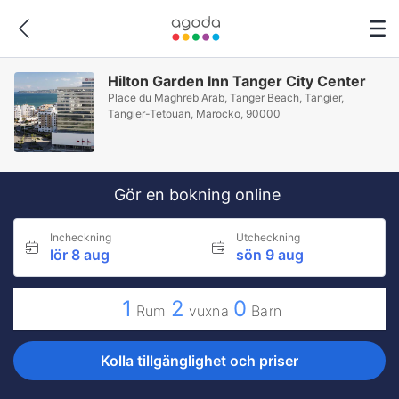
Hilton Garden Inn Tanger City Center
Place du Maghreb Arab, Tanger Beach, Tangier,
Tangier-Tetouan, Marocko, 90000
Gör en bokning online
Incheckning
Utcheckning
lör 8 aug
sön 9 aug
1
2
0
Rum
vuxna
Barn
Kolla tillgänglighet och priser