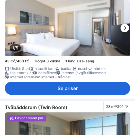
1/5
43 m²/463 ft²
Högst 3 vuxna
1 king size-säng
Utsikt: Stad
visuellt larm
badkar
dusch
hårtork
toalettartiklar
betalfilmer
internet (avgift tillkommer)
internet (gratis)
internet - trådlöst
Se priser
Tvåbäddsrum (Twin Room)
28 m²/301 ft²
Favorit bland par