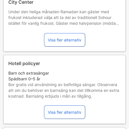
City Center
Under den heliga månaden Ramadan kan gäster med
frukost inkluderad välja att ta del av traditionell Sohour
istället för vanlig frukost. Gäster med halvpension (middag
och frukost) kan välja att ta del av traditionell Iftar och
Sohour istället för vanlig frukost och middag.
Visa fler alternativ
Hotell policyer
Barn och extrasängar
Spädbarn 0–5 år
Bor gratis vid användning av befintliga sängar. Observera
att om du behöver en barnsäng kan det tillkomma en extra
kostnad. Barnsäng erbjuds i mån av tillgång.
Barn 6–17 år
Bor gratis om befintliga sängar används.
Visa fler alternativ
Gäster 18 år och äldre betraktas som vuxna
Tillgång av extrasängar beror på vilket rum du väljer. Var
god kontrollera rummets beläggning för mer information.