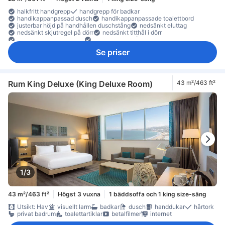
halkfritt handgrepp
handgrepp för badkar
handikappanpassad dusch
handikappanpassade toalettbord
justerbar höjd på handhållen duschstång
nedsänkt eluttag
nedsänkt skjutregel på dörr
nedsänkt titthål i dörr
rullstolsanpassad dusch
spakhandtag på dörr
Se priser
Rum King Deluxe (King Deluxe Room)
43 m²/463 ft²
1/3
43 m²/463 ft²
Högst 3 vuxna
1 bäddsoffa och 1 king size-säng
Utsikt: Hav
visuellt larm
badkar
dusch
handdukar
hårtork
privat badrum
toalettartiklar
betalfilmer
internet