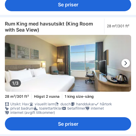
Se priser
Rum King med havsutsikt (King Room
28 m²/301 ft²
with Sea View)
1/3
28 m²/301 ft²
Högst 2 vuxna
1 king size-säng
Utsikt: Hav
visuellt larm
dusch
handdukar
hårtork
privat badrum
toalettartiklar
betalfilmer
internet
internet (avgift tillkommer)
Se priser