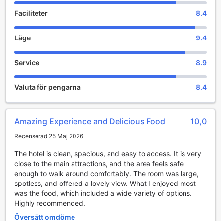
Underhållning och avkoppling på Hilton Garden Inn
Faciliteter
8.4
Tanger City Center
På Hilton Garden Inn Tanger City Center kan gästerna njuta
Läge
9.4
av en avslappnande atmosfär i den eleganta baren, där
man kan koppla av med en drink efter en lång dag av
Service
8.9
sightseeing eller affärsmöten. Baren erbjuder ett brett
utbud av drycker i en inbjudande miljö, perfekt för att
umgås med vänner eller kollegor. För den som vill ta med
Valuta för pengarna
8.4
sig ett minne hem eller hitta unika presenter, finns även en
välsorterad souvenir- och presentbutik på hotellet. Här kan
gästerna hitta allt från lokala hantverk till exklusiva
Amazing Experience and Delicious Food
10,0
souvenirer, vilket gör det enkelt att ta med sig en bit av
Tanger hem.
Recenserad 25 Maj 2026
Moderna träningsmöjligheter på Hilton Garden Inn
The hotel is clean, spacious, and easy to access. It is very
Tanger City Center
close to the main attractions, and the area feels safe
enough to walk around comfortably. The room was large,
För den aktive gästen erbjuder Hilton Garden Inn Tanger
spotless, and offered a lovely view. What I enjoyed most
City Center ett fullt utrustat fitnesscenter, perfekt för att
was the food, which included a wide variety of options.
hålla igång under din vistelse. Oavsett om du vill starta
Highly recommended.
dagen med ett energigivande träningspass eller koppla av
Översätt omdöme