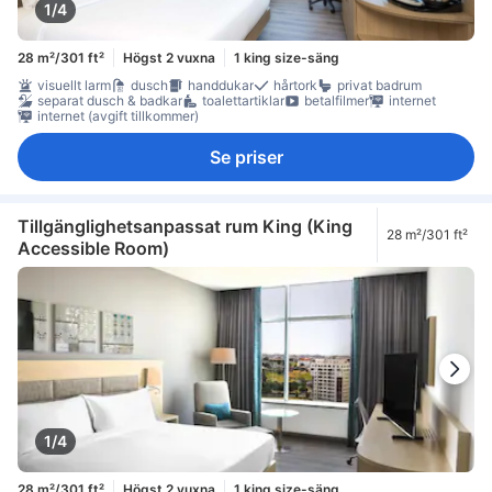
1/4
28 m²/301 ft²
Högst 2 vuxna
1 king size-säng
visuellt larm
dusch
handdukar
hårtork
privat badrum
separat dusch & badkar
toalettartiklar
betalfilmer
internet
internet (avgift tillkommer)
Se priser
Tillgänglighetsanpassat rum King (King
28 m²/301 ft²
Accessible Room)
1/4
28 m²/301 ft²
Högst 2 vuxna
1 king size-säng