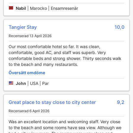
efter en lång dag, finns det moderna maskiner och fri vikter
tillgängliga för att möta alla träningsbehov. Träningslokalen
Nabil
|
Marocko | Ensamresenär
är designad för att skapa en inspirerande och bekväm
miljö, så att du kan fokusera på din hälsa och välmående.
Tangier Stay
10,0
Bekvämligheter på Hilton Garden Inn Tanger City Center
Recenserad 13 April 2026
Hilton Garden Inn Tanger City Center erbjuder en rad
Our most comfortable hotel so far. It was clean,
bekvämligheter för att göra din vistelse så bekväm som
comfortable, good AC, and staff was superb. Very
möjligt. Njut av smidig tillgång till gratis Wi-Fi i alla rum
comfortable beds and strong shower. Thirty seconds walk
samt i de gemensamma utrymmena, vilket gör att du enkelt
to the beach and many restaurants.
kan hålla kontakten eller arbeta under din resa. För extra
komfort finns också tillgång till daglig städning av rummen,
Översätt omdöme
vilket säkerställer att ditt boende alltid är rent och
inbjudande. Dessutom kan du använda hotellets
John
|
USA | Par
tvättservice för att hålla din garderob fräsch under hela
vistelsen och förvara dina värdesaker säkert i hotellets
luggage storage när du utforskar staden. Om du önskar en
Great place to stay close to city center
9,2
snabb måltid eller något att äta på rummet, erbjuder
Recenserad 6 April 2026
hotellet även room service för din bekvämlighet.
Was an excellent location and welcoming staff. Very close
Bekvämligheter för transport: Gratis parkering på plats
to the beach and some rooms have sea view. Although we