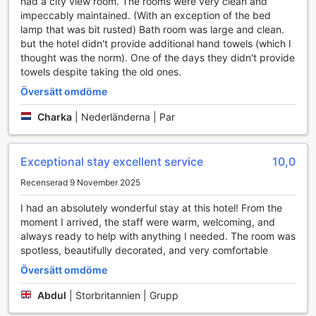
had a city view room. The rooms were very clean and
Hilton Garden Inn Tanger City Center erbjuder sina gäster
impeccably maintained. (With an exception of the bed
en bekväm och kostnadsfri parkeringsplats direkt på
lamp that was bit rusted) Bath room was large and clean.
hotellets område. Detta gör det enkelt för gäster att
but the hotel didn't provide additional hand towels (which I
komma och gå utan att behöva oroa sig för
thought was the norm). One of the days they didn't provide
parkeringsavgifter eller att leta efter plats i stadens trånga
towels despite taking the old ones.
gator. Den tillgängliga parkeringen är idealisk för
Översätt omdöme
bilresenärer som vill ha en smidig och problemfri vistelse.
Charka
|
Nederländerna | Par
Bekväma rumfaciliteter på Hilton Garden Inn Tanger City
Center
Exceptional stay excellent service
10,0
Upplev en avkopplande vistelse i Hilton Garden Inn Tanger
City Center, där varje rum är utrustat med moderna
Recenserad 9 November 2025
bekvämligheter för att göra din vistelse så behaglig som
möjligt. Njut av underhållning med inbyggda filmer, en stor
I had an absolutely wonderful stay at this hotel! From the
TV och satellit-/kabel-TV, vilket ger dig möjlighet att koppla
moment I arrived, the staff were warm, welcoming, and
av med dina favoritprogram eller filmer efter en lång dag.
always ready to help with anything I needed. The room was
För att säkerställa att du får en god natts sömn finns det
spotless, beautifully decorated, and very comfortable
mörkläggningsgardiner som skapar en lugn och mörk miljö.
Översätt omdöme
Upplev en smakrik matupplevelse på Hilton Garden Inn
Abdul
|
Storbritannien | Grupp
Tanger City Center