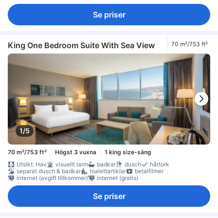
Se priser
King One Bedroom Suite With Sea View
70 m²/753 ft²
1/5
70 m²/753 ft²
Högst 3 vuxna
1 king size-säng
Utsikt: Hav
visuellt larm
badkar
dusch
hårtork
separat dusch & badkar
toalettartiklar
betalfilmer
internet (avgift tillkommer)
internet (gratis)
Se priser