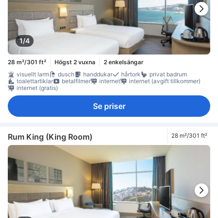
1/4
28 m²/301 ft²
Högst 2 vuxna
2 enkelsängar
visuellt larm
dusch
handdukar
hårtork
privat badrum
toalettartiklar
betalfilmer
internet
internet (avgift tillkommer)
internet (gratis)
Se priser
Rum King (King Room)
28 m²/301 ft²