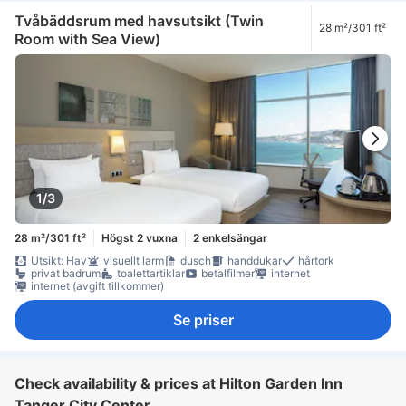
Tvåbäddsrum med havsutsikt (Twin
28 m²/301 ft²
Room with Sea View)
1/3
28 m²/301 ft²
Högst 2 vuxna
2 enkelsängar
Utsikt: Hav
visuellt larm
dusch
handdukar
hårtork
privat badrum
toalettartiklar
betalfilmer
internet
internet (avgift tillkommer)
Se priser
Check availability & prices at Hilton Garden Inn
Tanger City Center