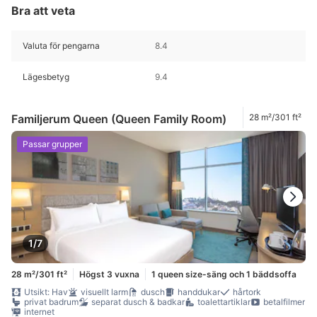
Bra att veta
Valuta för pengarna
8.4
Lägesbetyg
9.4
Familjerum Queen (Queen Family Room)
28 m²/301 ft²
Passar grupper
1/7
28 m²/301 ft²
Högst 3 vuxna
1 queen size-säng och 1 bäddsoffa
Utsikt: Hav
visuellt larm
dusch
handdukar
hårtork
privat badrum
separat dusch & badkar
toalettartiklar
betalfilmer
internet