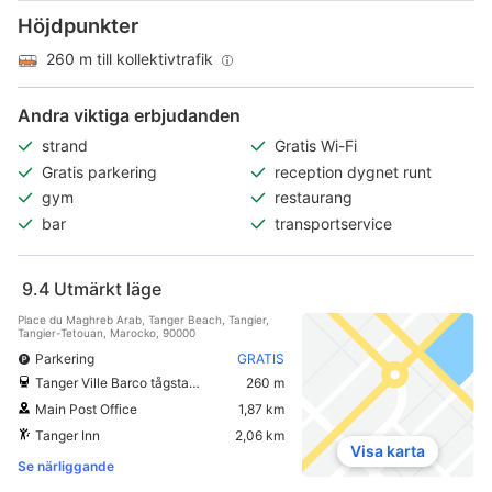
Höjdpunkter
260 m till kollektivtrafik
Andra viktiga erbjudanden
strand
Gratis Wi-Fi
Gratis parkering
reception dygnet runt
gym
restaurang
bar
transportservice
9.4
Utmärkt läge
Place du Maghreb Arab, Tanger Beach, Tangier,
Tangier-Tetouan, Marocko, 90000
Parkering
GRATIS
Tanger Ville Barco tågstation
260 m
Main Post Office
1,87 km
Tanger Inn
2,06 km
Visa karta
Se närliggande