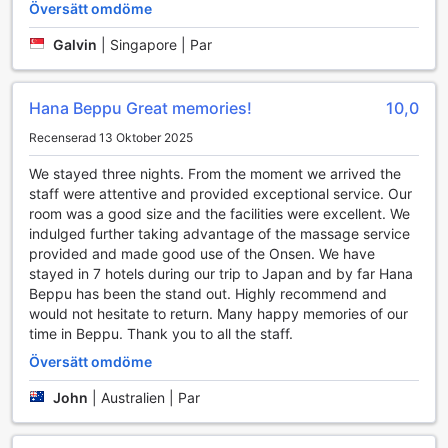
Översätt omdöme
Bekvämlighetsfaciliteter på Hana Beppu
Galvin
|
Singapore | Par
Hana Beppu erbjuder en rad bekvämlighetsfaciliteter som
gör din vistelse både bekväm och minnesvärd. Med
rumsservice kan du njuta av läckra måltider i ditt eget rum,
Hana Beppu Great memories!
10,0
perfekt för avkoppling efter en dag av utforskning. Hotellet
har också säkerhetsfack där du kan förvara värdesaker
Recenserad 13 Oktober 2025
tryggt, samt en concierge som står redo att hjälpa dig med
We stayed three nights. From the moment we arrived the
alla dina behov, från att boka aktiviteter till att ge
staff were attentive and provided exceptional service. Our
rekommendationer om lokala sevärdheter.
room was a good size and the facilities were excellent. We
För att hålla dig uppkopplad under din vistelse erbjuder
indulged further taking advantage of the massage service
Hana Beppu gratis Wi-Fi i alla rum och i de allmänna
provided and made good use of the Onsen. We have
utrymmena, vilket gör det enkelt att dela dina upplevelser
stayed in 7 hotels during our trip to Japan and by far Hana
med vänner och familj. Dessutom finns det en avsedd
Beppu has been the stand out. Highly recommend and
rökning område för dem som önskar. För din bekvämlighet
would not hesitate to return. Many happy memories of our
finns även bagageförvaring och daglig städning, vilket
time in Beppu. Thank you to all the staff.
säkerställer att du alltid har en ren och ordnad miljö att
återvända till efter en dag av äventyr i Beppu.
Översätt omdöme
Transportmöjligheter på Hana Beppu
John
|
Australien | Par
Hana Beppu erbjuder sina gäster en bekväm och