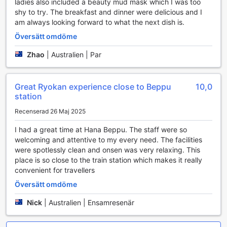
skapar en behaglig atmosfär oavsett väder utanför.
ladies also included a beauty mud mask which I was too
Rummen är utrustade med moderna bekvämligheter,
shy to try. The breakfast and dinner were delicious and I
inklusive en platt-TV för underhållning och en
am always looking forward to what the next dish is.
kaffebryggare för att njuta av en varm kopp kaffe eller te
Översätt omdöme
när som helst på dagen. För att säkerställa din komfort
finns det även gratis flaskvatten tillgängligt, så att du alltid
Zhao
|
Australien | Par
kan hålla dig hydratiserad under din vistelse.
För att ytterligare förbättra din upplevelse erbjuder rummen
mjuka badrockar och ett urval av toalettartiklar som gör att
Great Ryokan experience close to Beppu
10,0
du kan koppla av efter en lång dag av sightseeing. Det
station
finns också en kylskåp i varje rum, perfekt för att förvara
snacks och drycker. Med fräscha sänglinnen och
Recenserad 26 Maj 2025
handdukar som byts ut regelbundet, samt ett varmt
I had a great time at Hana Beppu. The staff were so
välkomnande av omtänksamma detaljer, är varje rum på
welcoming and attentive to my every need. The facilities
Hana Beppu en perfekt plats för att återhämta sig och
were spotlessly clean and onsen was very relaxing. This
njuta av din tid i denna vackra del av Japan.
place is so close to the train station which makes it really
convenient for travellers
Matupplevelser på Hana Beppu
Översätt omdöme
Hana Beppu erbjuder en unik matupplevelse med sina
Nick
|
Australien | Ensamresenär
bekväma och praktiska matfaciliteter. För dem som
föredrar att njuta av en måltid i sitt eget rum, finns det en
effektiv rumsservice som gör det möjligt att beställa läckra