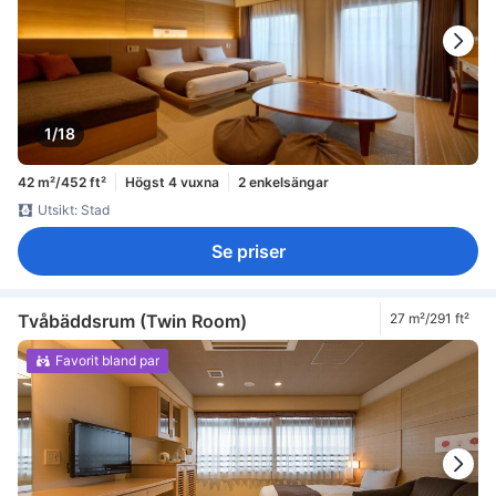
1/18
42 m²/452 ft²
Högst 4 vuxna
2 enkelsängar
Utsikt: Stad
Se priser
Tvåbäddsrum (Twin Room)
27 m²/291 ft²
Favorit bland par