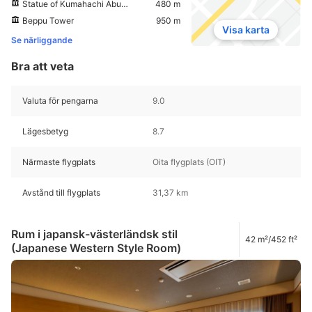
Statue of Kumahachi Aburaya
480 m
Beppu Tower
950 m
Visa karta
Se närliggande
Bra att veta
Valuta för pengarna
9.0
Lägesbetyg
8.7
Närmaste flygplats
Oita flygplats (OIT)
Avstånd till flygplats
31,37 km
Rum i japansk-västerländsk stil
42 m²/452 ft²
(Japanese Western Style Room)