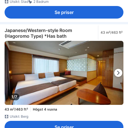
Utsikt: Stad
2 Badrum
Se priser
Japanese/Western-style Room
43 m²/463 ft²
(Hagoromo Type) *Has bath
1/7
43 m²/463 ft²
Högst 4 vuxna
Utsikt: Berg
Se priser