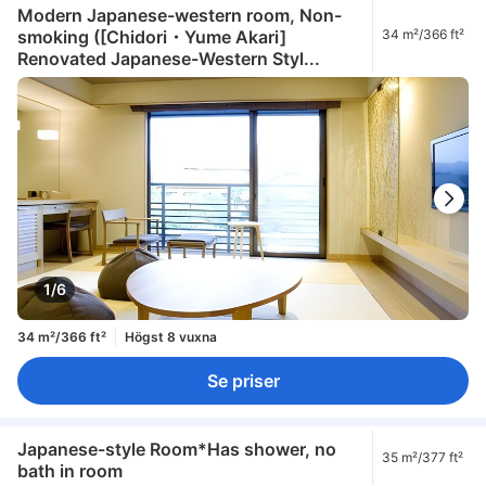
Modern Japanese-western room, Non-
smoking ([Chidori・Yume Akari]
34 m²/366 ft²
Renovated Japanese-Western Styl...
1/6
34 m²/366 ft²
Högst 8 vuxna
Se priser
Japanese-style Room*Has shower, no
35 m²/377 ft²
bath in room