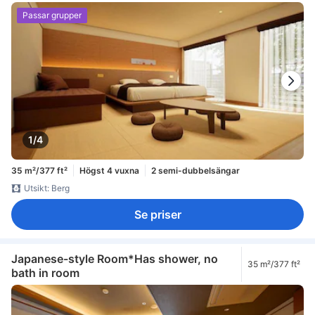
Passar grupper
1/4
35 m²/377 ft²
Högst 4 vuxna
2 semi-dubbelsängar
Utsikt: Berg
Se priser
Japanese-style Room*Has shower, no
35 m²/377 ft²
bath in room