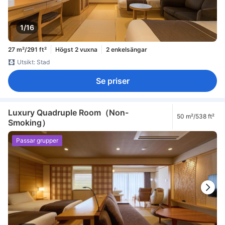
1/16
27 m²/291 ft²
Högst 2 vuxna
2 enkelsängar
Utsikt: Stad
Se priser
Luxury Quadruple Room（Non-
50 m²/538 ft²
Smoking）
Passar grupper