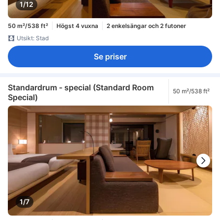
1/12
50 m²/538 ft²
Högst 4 vuxna
2 enkelsängar och 2 futoner
Utsikt: Stad
Se priser
Standardrum - special (Standard Room
50 m²/538 ft²
Special)
1/7