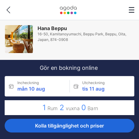
Hana Beppu
16-50, Kamitanoyumachi, Beppu Park, Beppu, Oita,
Japan, 874-0908
Gör en bokning online
Incheckning
Utcheckning
mån 10 aug
tis 11 aug
1
2
0
Rum
vuxna
Barn
Kolla tillgänglighet och priser