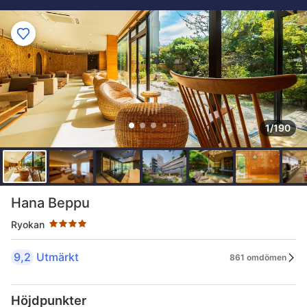
1/190
Stjärnklassificering: 4 stjärnor
Hana Beppu
Ryokan
9,2
Utmärkt
861 omdömen
Höjdpunkter