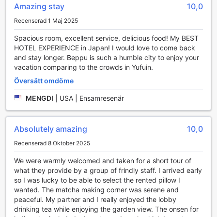
lättillgänglig transportlösning som gör det enkelt att
Amazing stay
10,0
utforska den vackra staden Beppu och dess omgivningar.
Recenserad 1 Maj 2025
Hotellet har en rymlig parkeringsplats på plats, vilket
innebär att du kan parkera din bil direkt vid hotellet utan
Spacious room, excellent service, delicious food! My BEST
några bekymmer. Den kostnadsfria parkeringen är en stor
HOTEL EXPERIENCE in Japan! I would love to come back
fördel för dem som föredrar att köra själva och vill ha
and stay longer. Beppu is such a humble city to enjoy your
friheten att komma och gå som de vill.
vacation comparing to the crowds in Yufuin.
För dem som inte har tillgång till bil erbjuder Hana Beppu
Översätt omdöme
även en pålitlig taxitjänst, vilket gör det enkelt att ta sig till
olika destinationer i och runt Beppu. Oavsett om du
MENGDI
|
USA | Ensamresenär
planerar att besöka de berömda varma källorna, lokala
restauranger eller andra sevärdheter, kan du lita på att
hotellets transportfaciliteter kommer att göra din resa så
Absolutely amazing
10,0
smidig och bekväm som möjligt. Med dessa utmärkta
transportalternativ kan du fokusera på att njuta av din
Recenserad 8 Oktober 2025
vistelse och upptäcka allt vad Beppu har att erbjuda.
We were warmly welcomed and taken for a short tour of
Rumfaciliteter på Hana Beppu – En Oas av Komfort
what they provide by a group of frindly staff. I arrived early
so I was lucky to be able to select the rented pillow I
På Hana Beppu i Beppu, Japan, erbjuds en oas av komfort
wanted. The matcha making corner was serene and
och avkoppling i varje rum. Med luftkonditionering kan du
peaceful. My partner and I really enjoyed the lobby
enkelt justera temperaturen efter dina önskemål, vilket
drinking tea while enjoying the garden view. The onsen for