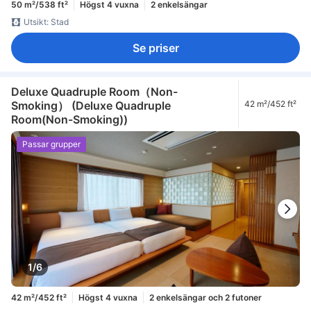
50 m²/538 ft²
Högst 4 vuxna
2 enkelsängar
Utsikt: Stad
Se priser
Deluxe Quadruple Room（Non-
Smoking） (Deluxe Quadruple
42 m²/452 ft²
Room(Non-Smoking))
Passar grupper
1/6
42 m²/452 ft²
Högst 4 vuxna
2 enkelsängar och 2 futoner