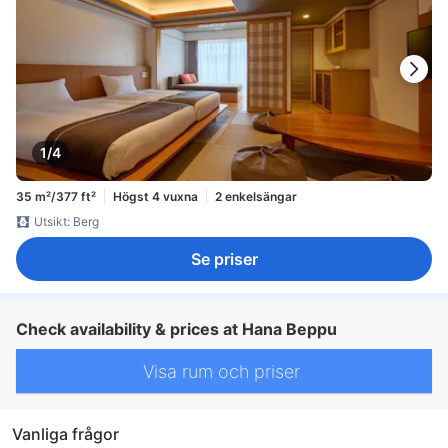
1/4
35 m²/377 ft²
Högst 4 vuxna
2 enkelsängar
Utsikt: Berg
Se priser
Check availability & prices at Hana Beppu
Visa rum och priser
Vanliga frågor