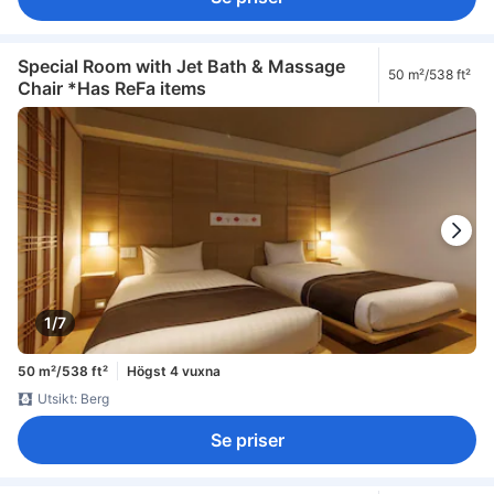
Special Room with Jet Bath & Massage
50 m²/538 ft²
Chair *Has ReFa items
1/7
50 m²/538 ft²
Högst 4 vuxna
Utsikt: Berg
Se priser