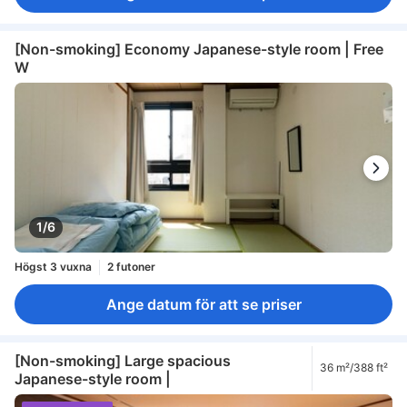
[Non-smoking] Economy Japanese-style room | Free
W
1/6
Högst 3 vuxna
2 futoner
Ange datum för att se priser
[Non-smoking] Large spacious
36 m²/388 ft²
Japanese-style room |