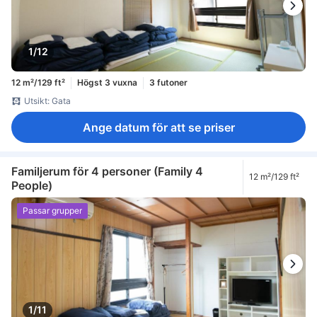
1/12
12 m²/129 ft²
Högst 3 vuxna
3 futoner
Utsikt: Gata
Ange datum för att se priser
Familjerum för 4 personer (Family 4
12 m²/129 ft²
People)
Passar grupper
1/11