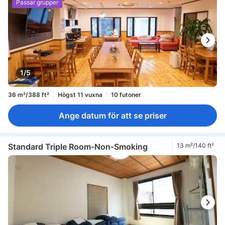
Passar grupper
1/5
36 m²/388 ft²
Högst 11 vuxna
10 futoner
Ange datum för att se priser
Standard Triple Room-Non-Smoking
13 m²/140 ft²