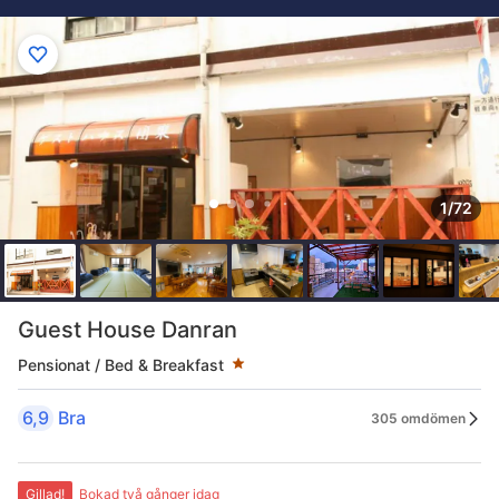
1/72
Stjärnklassificering: 1 stjärnor
Guest House Danran
Pensionat / Bed & Breakfast
6,9
Bra
305 omdömen
Gillad!
Bokad två gånger idag