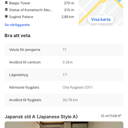
Beppu Tower
270 m
Statue of Kumahachi Aburaya
310 m
Suginoi Palace
2,89 km
Visa karta
Se närliggande
Bra att veta
Valuta för pengarna
7.1
Avstånd till centrum
0.2km
Lägesbetyg
7.7
Närmaste flygplats
Oita flygplats (OIT)
Avstånd till flygplats
30,78 km
Japansk stil A (Japanese Style A)
10 m²/108 ft²