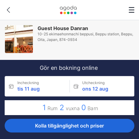
Guest House Danran
10-25 ekimaehonmachi beppusi, Beppu station, Beppu,
Oita, Japan, 874-0934
Gör en bokning online
Incheckning
Utcheckning
tis 11 aug
ons 12 aug
1
2
0
Rum
vuxna
Barn
Kolla tillgänglighet och priser