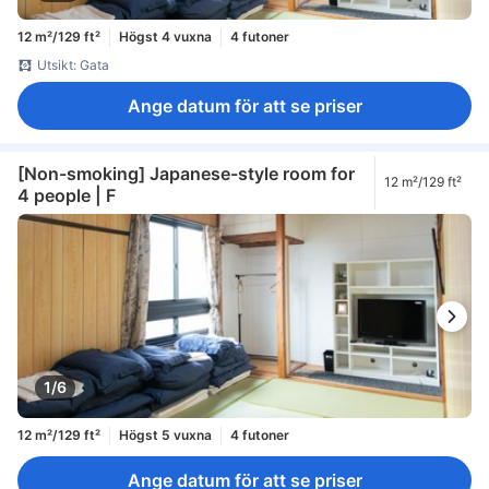
12 m²/129 ft²
Högst 4 vuxna
4 futoner
Utsikt: Gata
Ange datum för att se priser
[Non-smoking] Japanese-style room for
12 m²/129 ft²
4 people | F
1/6
12 m²/129 ft²
Högst 5 vuxna
4 futoner
Ange datum för att se priser