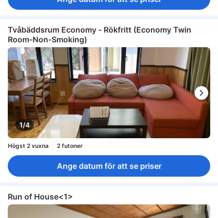
Tvåbäddsrum Economy - Rökfritt (Economy Twin
Room-Non-Smoking)
1/4
Högst 2 vuxna
2 futoner
Ange datum för att se priser
Run of House<1>