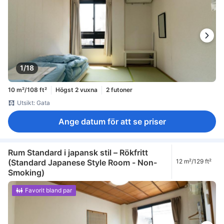
1/18
10 m²/108 ft²
Högst 2 vuxna
2 futoner
Utsikt: Gata
Ange datum för att se priser
Rum Standard i japansk stil – Rökfritt
(Standard Japanese Style Room - Non-
12 m²/129 ft²
Smoking)
Favorit bland par