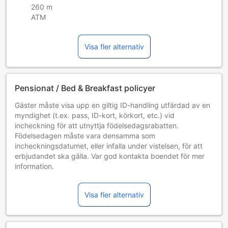
260 m
ATM
Visa fler alternativ
Pensionat / Bed & Breakfast policyer
Gäster måste visa upp en giltig ID-handling utfärdad av en
myndighet (t.ex. pass, ID-kort, körkort, etc.) vid
incheckning för att utnyttja födelsedagsrabatten.
Födelsedagen måste vara densamma som
incheckningsdatumet, eller infalla under vistelsen, för att
erbjudandet ska gälla. Var god kontakta boendet för mer
information.
Incheckning sker mellan 04:00 PM och 08:00 PM. Gäster
som anländer före eller efter angiven tid ombeds kontakta
Visa fler alternativ
boendet i förväg så att andra lösningar kan planeras.
Incheckning eller utcheckning utanför de nämnda tiderna
kan medföra en extra kostnad.
Tillgång av extrasängar beror på vilket rum du väljer. Var