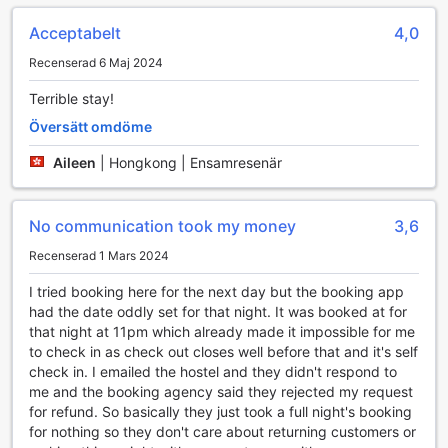
smidig som möjligt. För dem som väljer att köra, finns det
en parkeringsplats tillgänglig, men observera att avgifter
Acceptabelt
4,0
för parkering tillkommer. Detta gör det enkelt för bilburna
Recenserad 6 Maj 2024
gäster att utforska de fantastiska sevärdheterna i området
utan att behöva oroa sig för parkeringens tillgänglighet.
Terrible stay!
Oavsett om du planerar att besöka de berömda varma
källorna, njuta av den natursköna utsikten eller ta del av
Översätt omdöme
stadens livliga kultur, är Guest House Danran en perfekt
Aileen
|
Hongkong | Ensamresenär
utgångspunkt. Med sin centrala belägenhet och tillgång till
transportmöjligheter, kan du enkelt navigera runt Beppu
och upptäcka allt som denna vackra stad har att erbjuda.
No communication took my money
3,6
Rumfaciliteter på Guest House Danran
Recenserad 1 Mars 2024
Välkommen till Guest House Danran, där komfort och
I tried booking here for the next day but the booking app
bekvämlighet möts för att skapa en avkopplande vistelse i
had the date oddly set for that night. It was booked at for
Beppu. Varje rum är utrustat med luftkonditionering, vilket
that night at 11pm which already made it impossible for me
säkerställer en behaglig temperatur oavsett årstid. För att
to check in as check out closes well before that and it's self
göra din morgon ännu bättre kan du njuta av en kopp
check in. I emailed the hostel and they didn't respond to
gratis kaffe eller te, som du enkelt kan förbereda med den
me and the booking agency said they rejected my request
praktiska kaffe- och tekokaren. Dessutom finns det ett
for refund. So basically they just took a full night's booking
kylskåp i varje rum, perfekt för att förvara dina drycker och
for nothing so they don't care about returning customers or
snacks under din vistelse.