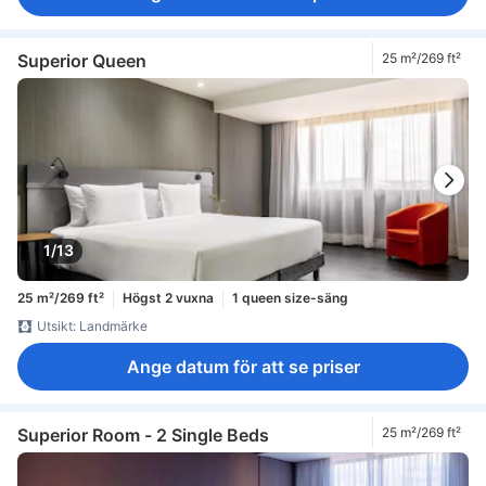
Superior Queen
25 m²/269 ft²
1/13
25 m²/269 ft²
Högst 2 vuxna
1 queen size-säng
Utsikt: Landmärke
Ange datum för att se priser
Superior Room - 2 Single Beds
25 m²/269 ft²