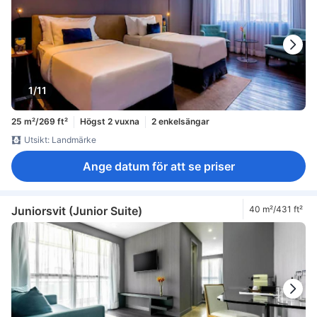
1/11
25 m²/269 ft²
Högst 2 vuxna
2 enkelsängar
Utsikt: Landmärke
Ange datum för att se priser
Juniorsvit (Junior Suite)
40 m²/431 ft²