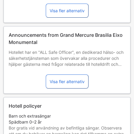
Visa fler alternativ
Announcements from Grand Mercure Brasilia Eixo
Monumental
Hotellet har en "ALL Safe Officer", en dedikerad hälso- och
säkerhetstjänsteman som övervakar alla procedurer och
hjälper gästerna med frågor relaterade till hotelldrift och
förebyggande åtgärder. (Detta innehåll har
maskinöversatts.)
Visa fler alternativ
Mat och dryck som frukost kan vara begränsade eller
otillgängliga under denna tid. Kontakta boendet för mer
information. (Detta innehåll har maskinöversatts.)
Hotell policyer
Barn och extrasängar
Spädbarn 0–2 år
Bor gratis vid användning av befintliga sängar. Observera
att om du behöver en barnsäng kan det tillkomma en extra