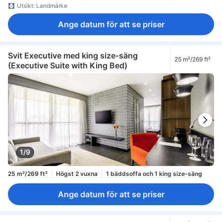
Utsikt: Landmärke
Ange datum för att se priser
Svit Executive med king size-säng
25 m²/269 ft²
(Executive Suite with King Bed)
1/9
25 m²/269 ft²
Högst 2 vuxna
1 bäddsoffa och 1 king size-säng
Ange datum för att se priser