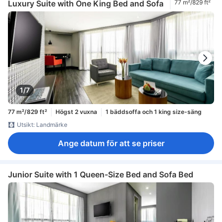
Luxury Suite with One King Bed and Sofa
77 m²/829 ft²
1/7
77 m²/829 ft²
Högst 2 vuxna
1 bäddsoffa och 1 king size-säng
Utsikt: Landmärke
Ange datum för att se priser
Junior Suite with 1 Queen-Size Bed and Sofa Bed