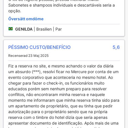
en revitaliserande massage kan du njuta av hotellets sauna
Sabonetes e shampoos individuais e descartáveis seria a
och ångbad, där du kan slappna av och återfå energin. För
opção.
utomhusälskare finns en vacker trädgård och ett solarium,
Översätt omdöme
perfekta för att njuta av Brasiliens soliga väder. Glöm inte
att besöka souvenirbutiken, där du kan hitta unika
GENILDA
|
Brasilien | Par
presenter och minnen att ta med hem från din resa.
Sportanläggningar på Grand Mercure Brasilia Eixo
PÉSSIMO CUSTO/BENEFÍCIO
5,6
Monumental
Recenserad 23 Maj 2025
På Grand Mercure Brasilia Eixo Monumental kan gästerna
Fiz a reserva no site, e mesmo achando o valor da diária
njuta av en rad förstklassiga sportanläggningar som är
um absurdo (***), resolvi ficar no Mercure por conta de um
utformade för att främja både hälsa och välbefinnande.
evento corporativo que aconteceria no mesmo hotel. Ao
Hotellets inomhuspool erbjuder en avkopplande oas där du
chegar para fazer o check-in, os funcionários muito
kan simma några längder eller bara koppla av vid vattnet
educados porém sem nenhum preparo para resolver
efter en lång dag. Denna stiliga pool är perfekt för både
conflitos, não encontraram minha reserva e naquele
träning och avkoppling, och ger en härlig atmosfär med
momento me informaram que minha reserva tinha sido para
sina moderna faciliteter och ljusa, luftiga miljö.
um apartamento de proprietário, que eu tinha que pedir
För de som vill hålla sig i form under sin vistelse, erbjuder
autorização para o proprietário sendo que na própria
hotellet ett välutrustat fitnesscenter som är helt gratis för
reserva com o timbre do hotel dizia que seria apenas
gästerna. Här kan du träna med en mängd olika maskiner
apresentar documento de identificação. Após mais de uma
och utrustning, oavsett om du föredrar styrketräning eller