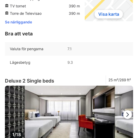
TV tornet
390 m
Torre de Televisao
390 m
Visa karta
Se närliggande
Bra att veta
Valuta för pengarna
7.1
Lägesbetyg
9.3
Deluxe 2 Single beds
25 m²/269 ft²
1/18