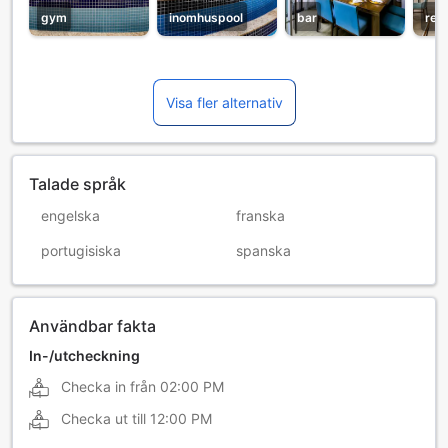
gym
inomhuspool
bar
res
Visa fler alternativ
Talade språk
engelska
franska
portugisiska
spanska
Användbar fakta
In-/utcheckning
Checka in från
02:00 PM
Checka ut till
12:00 PM