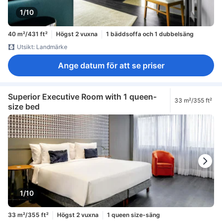
1/10
40 m²/431 ft²
Högst 2 vuxna
1 bäddsoffa och 1 dubbelsäng
Utsikt: Landmärke
Ange datum för att se priser
Superior Executive Room with 1 queen-
33 m²/355 ft²
size bed
1/10
33 m²/355 ft²
Högst 2 vuxna
1 queen size-säng