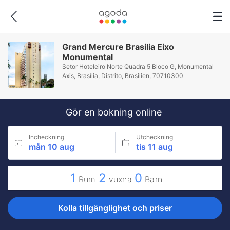
Grand Mercure Brasilia Eixo
Monumental
Setor Hoteleiro Norte Quadra 5 Bloco G, Monumental
Axis, Brasília, Distrito, Brasilien, 70710300
Gör en bokning online
Incheckning
Utcheckning
mån 10 aug
tis 11 aug
1
2
0
Rum
vuxna
Barn
Kolla tillgänglighet och priser