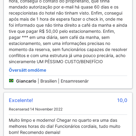
hora, consegui o contato do proprietário, que tinha
konditionsträning. Med en inspirerande miljö och moderna
mandado autorização por e-mail há quase 60 dias e os
faciliteter är fitnesscentret en idealisk plats för att nå dina
recepcionistas do hotel não tinham visto. Enfim, consegui
träningsmål, oavsett om du är en erfaren atlet eller
após mais de 1 hora de espera fazer o check in, onde me
nybörjare. Grand Mercure Brasilia Eixo Monumental
foi informado que não tinha direito a café da manha e ainda
garanterar att du kan hålla dig aktiv och energisk under
tive que pagar R$ 50,00 pelo estacionamento. Enfim,
hela din vistelse.
pagar *** em uma diária, sem café da manha, sem
estacionamento, sem uma informações precisas no
Bekvämlighetsfaciliteter på Grand Mercure Brasilia Eixo
momento da reserva, sem funcionários capazes de resolver
Monumental
conflitos e com uma estrutura já uma pouco precária, acho
sinceramente UM PÉSSIMO CUSTO/BENEFÍCIO
Grand Mercure Brasilia Eixo Monumental erbjuder en rad
bekvämlighetsfaciliteter som gör din vistelse både bekväm
Översätt omdöme
och minnesvärd. Med 24-timmars rumsservice kan du njuta
av välsmakande måltider och drycker när som helst på
Giancarlo
|
Brasilien | Ensamresenär
dygnet, vilket ger en extra touch av lyx och bekvämlighet.
Hotellet tillhandahåller även en effektiv tvätt- och
kemtvättservice, så att du kan hålla dina kläder fräscha
Excelente!
10,0
och rena under hela din vistelse. För att underlätta din
Recenserad 14 November 2022
ankomst och avresa erbjuder hotellet express in- och
utcheckning samt bagageförvaring, vilket gör att du kan
Muito limpo e moderno! Chegar no quarto era uma das
fokusera på att njuta av din tid i Brasília.
melhores horas do dia! Funcionários cordiais, tudo muito
Dessutom är wi-fi tillgängligt i alla rum och i allmänna
bom! Recomendo demais!
utrymmen, vilket gör det enkelt att hålla kontakten med