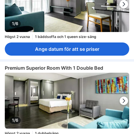
1/6
Högst 2 vuxna
1 bäddsoffa och 1 queen size-säng
Ange datum för att se priser
Premium Superior Room With 1 Double Bed
1/6
Högst 2 vuxna
1 dubbelsäng