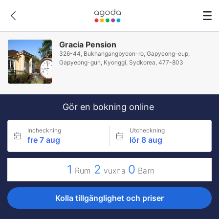
Gracia Pension
326-44, Bukhangangbyeon-ro, Gapyeong-eup,
Gapyeong-gun, Kyonggi, Sydkorea, 477-803
Gör en bokning online
Incheckning
Utcheckning
fre 7 aug
lör 8 aug
1
2
0
Rum
vuxna
Barn
Kolla tillgänglighet och priser