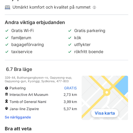
Utmärkt komfort och kvalitet på rummet
Andra viktiga erbjudanden
Gratis Wi-Fi
Gratis parkering
familjerum
kök
bagageförvaring
utflykter
taxiservice
rökfritt boende
6.7
Bra läge
326-44, Bukhangangbyeon-ro, Gapyeong-eup,
Gapyeong-gun, Kyonggi, Sydkorea, 477-803
Parkering
GRATIS
Interactive Art Museum
2,73 km
Tomb of General Nami
3,99 km
Jana-line Zipwire
5,37 km
Visa karta
Se närliggande
Bra att veta