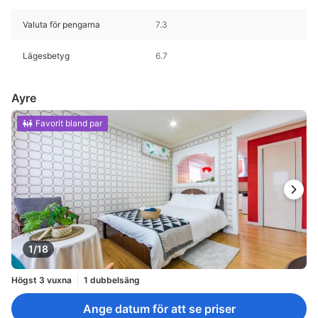
Valuta för pengarna
7.3
Lägesbetyg
6.7
Ayre
Favorit bland par
1/18
Högst 3 vuxna
1 dubbelsäng
Ange datum för att se priser