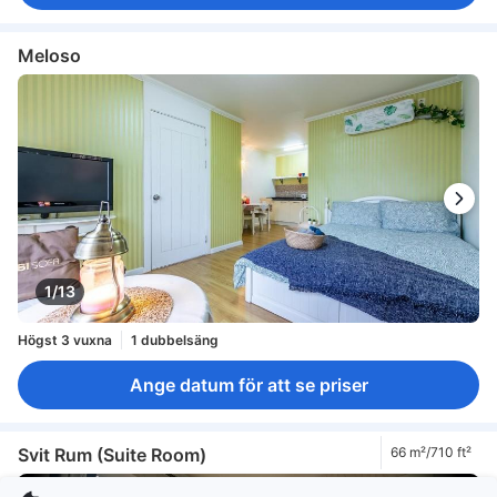
Meloso
1/13
Högst 3 vuxna
1 dubbelsäng
Ange datum för att se priser
Svit Rum (Suite Room)
66 m²/710 ft²