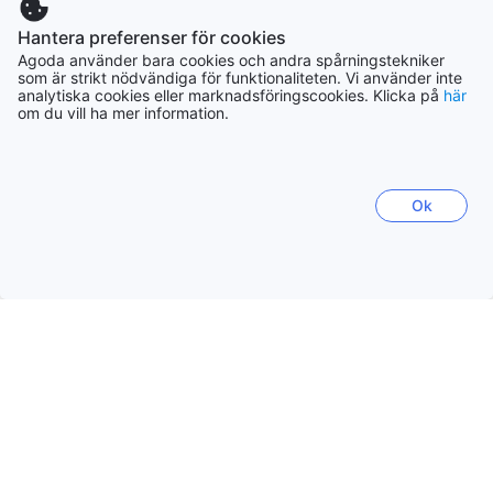
Hantera preferenser för cookies
Agoda använder bara cookies och andra spårningstekniker
som är strikt nödvändiga för funktionaliteten. Vi använder inte
analytiska cookies eller marknadsföringscookies. Klicka på
här
om du vill ha mer information.
1/11
Ok
66 m²/710 ft²
Högst 2 vuxna
1 dubbelsäng
Utsikt: Trädgård
Ange datum för att se priser
Fiore