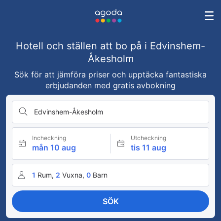
Hotell och ställen att bo på i Edvinshem-
Åkesholm
Sök för att jämföra priser och upptäcka fantastiska
erbjudanden med gratis avbokning
Edvinshem-Åkesholm
Incheckning
Utcheckning
mån 10 aug
tis 11 aug
1
Rum,
2
Vuxna,
0
Barn
SÖK