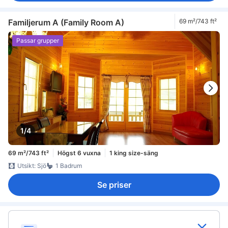
Familjerum A (Family Room A)
69 m²/743 ft²
Passar grupper
1/4
69 m²/743 ft²
Högst 6 vuxna
1 king size-säng
Utsikt: Sjö
1 Badrum
Se priser