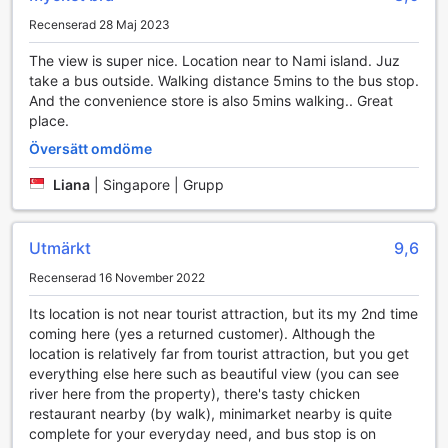
För den som söker en aktivare upplevelse erbjuder Ecran
Recenserad 28 Maj 2023
Pension även spel och aktiviteter i trädgården. Gäster kan
utmana varandra i olika utomhusspel, vilket skapar en livlig
The view is super nice. Location near to Nami island. Juz
och social atmosfär. Oavsett om du föredrar att njuta av
take a bus outside. Walking distance 5mins to the bus stop.
stillheten i naturen eller att delta i roliga aktiviteter med
And the convenience store is also 5mins walking.. Great
andra, är trädgården på Ecran Pension en plats där minnen
place.
skapas och glädje delas. Kom och upplev denna unika
kombination av avkoppling och nöje i en av Sydkoreas
Översätt omdöme
vackraste miljöer!
Liana
|
Singapore | Grupp
Sportanläggningar på Ecran Pension: Vattensport för alla
Ecran Pension i Gapyeong-gun erbjuder en fantastisk
Utmärkt
9,6
möjlighet för vattensportsentusiaster att njuta av det klara
Recenserad 16 November 2022
vattnet och den natursköna omgivningen. Här kan gästerna
delta i olika icke-motoriserade vattensporter, vilket gör det
Its location is not near tourist attraction, but its my 2nd time
till en perfekt plats för både nybörjare och erfarna utövare.
coming here (yes a returned customer). Although the
Med tillgång till kajaker och paddleboards kan du utforska
location is relatively far from tourist attraction, but you get
de lugna sjöarna och njuta av den friska luften, samtidigt
everything else here such as beautiful view (you can see
som du stärker din kropp och sinne.
river here from the property), there's tasty chicken
Anläggningen är designad för att ge en säker och rolig
restaurant nearby (by walk), minimarket nearby is quite
upplevelse för alla åldrar. Oavsett om du vill paddla ut på
complete for your everyday need, and bus stop is on
en stilla sjö vid soluppgången eller utmana dig själv med en