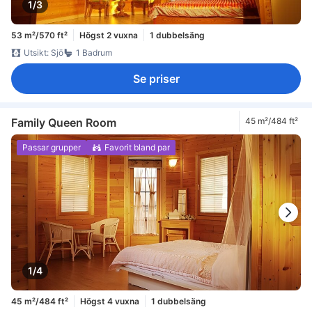
1/3
53 m²/570 ft²
Högst 2 vuxna
1 dubbelsäng
Utsikt: Sjö
1 Badrum
Se priser
Family Queen Room
45 m²/484 ft²
Passar grupper
Favorit bland par
1/4
45 m²/484 ft²
Högst 4 vuxna
1 dubbelsäng