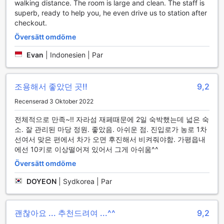
walking distance. The room is large and clean. The staff is
spännande tur i kajak, finns det något för alla.
superb, ready to help you, he even drive us to station after
Vattensportaktiviteterna på Ecran Pension är inte bara en
checkout.
utmärkt möjlighet att hålla sig aktiv, utan också en chans
Översätt omdöme
att njuta av den vackra naturen och skapa oförglömliga
minnen med familj och vänner.
Evan
|
Indonesien | Par
Bekvämlighetsfaciliteter på Ecran Pension
조용해서 좋았던 곳!!
9,2
Ecran Pension i Gapyeong-gun erbjuder en rad
bekvämlighetsfaciliteter som gör din vistelse både
Recenserad 3 Oktober 2022
avkopplande och praktisk. Med gratis Wi-Fi i alla rum och
offentliga utrymmen kan du enkelt hålla kontakten med
전체적으로 만족~!! 자라섬 재페때문에 2일 숙박했는데 넓은 숙
nära och kära eller planera dina äventyr i området. Den
소. 잘 관리된 마당 정원. 좋았음. 아쉬운 점. 진입로가 농로 1차
smidiga expressincheckningen och -utcheckningen sparar
선여서 맞은 편에서 차가 오면 후진해서 비켜줘야함. 가평읍내
tid och gör att du kan fokusera på att njuta av din semester
에선 10키로 이상떨어져 있어서 그게 아쉬움^^
utan onödig stress.
Översätt omdöme
För dem som reser med mycket bagage finns det en
praktisk bagageförvaring, vilket ger dig friheten att
DOYEON
|
Sydkorea | Par
utforska omgivningarna utan att behöva bära runt på dina
saker. Dessutom erbjuder Ecran Pension en avskild
rökplats, vilket ger rökare möjlighet att njuta av sin vana
괜찮아요 ... 추천드려여 ...^^
9,2
utan att störa andra gäster. Med dessa faciliteter strävar