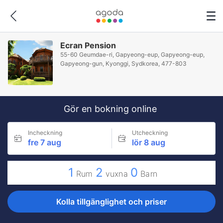
Ecran Pension
55-60 Geumdae-ri, Gapyeong-eup, Gapyeong-eup,
Gapyeong-gun, Kyonggi, Sydkorea, 477-803
Gör en bokning online
Incheckning
Utcheckning
fre 7 aug
lör 8 aug
1
2
0
Rum
vuxna
Barn
Kolla tillgänglighet och priser