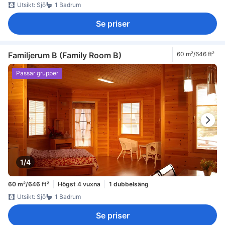
Utsikt: Sjö
1 Badrum
Se priser
Familjerum B (Family Room B)
60 m²/646 ft²
Passar grupper
1/4
60 m²/646 ft²
Högst 4 vuxna
1 dubbelsäng
Utsikt: Sjö
1 Badrum
Se priser