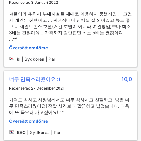
Recenserad 3 Januari 2022
Ecran Pension efter att skapa en bekväm och trivsam
atmosfär för alla sina besökare.
겨울이라 추워서 부대시설을 제대로 이용하지 못했지만 ... 그건
제 개인의 선택이고 ... 위생상태나 난방도 잘 되어있고 뷰도 좋
Transportfaciliteter på Ecran Pension
고 ... 세인트존스 호텔(거긴 호텔이 아니라 여관방임)보다 최소
3배는 괜찮아여... 가격까지 감안합면 최소 5배는 괜찮아여
Ecran Pension erbjuder utmärkta transportfaciliteter som
...^^
gör det enkelt för gäster att utforska den vackra
omgivningen i Gapyeong-gun. Med en rymlig och bekväm
Översätt omdöme
parkeringsplats på plats kan du tryggt lämna din bil och
ki
|
Sydkorea | Par
njuta av din vistelse utan bekymmer. Den kostnadsfria
parkeringen ger dig friheten att utforska området i din
egen takt, vilket gör det till en idealisk bas för både korta
너무 만족스러웠어요 :)
10,0
och längre äventyr.
För dem som föredrar att inte köra själva, erbjuder Ecran
Recenserad 27 December 2021
Pension en pålitlig taxitjänst som gör det enkelt att ta sig till
och från lokala attraktioner. Oavsett om du vill besöka de
가격도 착하고 사장님께서도 너무 착하시고 친절하고, 방은 너
natursköna platserna i närheten eller bara ta en tur till
무 만족스러웠어요! 정말 사진보다 깔끔하고 넓었습니다. 다음
stadens centrum, finns det alltid en taxi tillgänglig för att
에 또 묵으러 가고싶어요!!^^
möta dina transportbehov. Med dessa bekvämligheter kan
Översätt omdöme
du fokusera på att skapa oförglömliga minnen under din
vistelse.
SEO
|
Sydkorea | Par