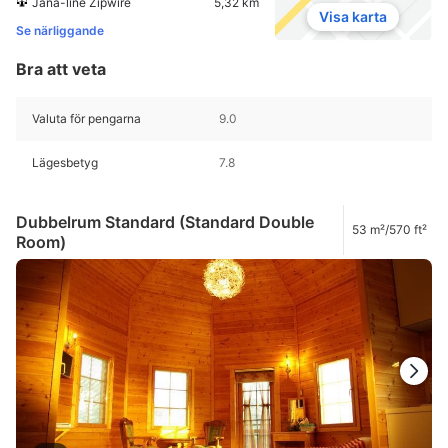
Jana-line Zipwire
5,32 km
Visa karta
Se närliggande
Bra att veta
Valuta för pengarna
9.0
Lägesbetyg
7.8
Dubbelrum Standard (Standard Double
53 m²/570 ft²
Room)