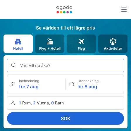
Se världen till ett lägre pris
Hotell
Flyg + Hotell
Flyg
Aktiviteter
Vart vill du åka?
Incheckning
Utcheckning
fre 7 aug
lör 8 aug
1
Rum,
2
Vuxna,
0
Barn
SÖK