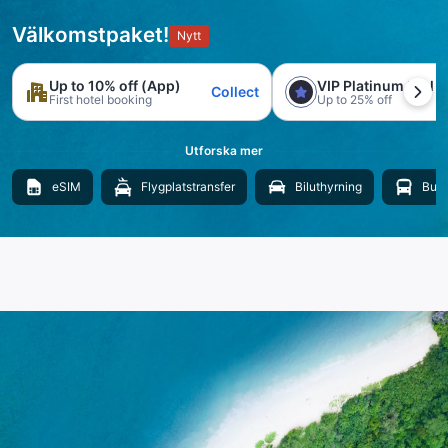
Välkomstpaket!
Nytt
Up to 10% off (App)
VIP Platinum trial
Collect
First hotel booking
Up to 25% off
Utforska mer
eSIM
Flygplatstransfer
Biluthyrning
Buss