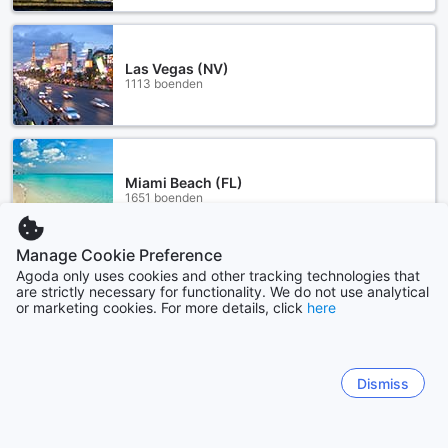
Las Vegas (NV)
1113 boenden
Miami Beach (FL)
1651 boenden
Manage Cookie Preference
Visa mer
Agoda only uses cookies and other tracking technologies that
are strictly necessary for functionality. We do not use analytical
or marketing cookies. For more details, click
here
Se alla
Sitemap
Dismiss
Visa alla
Kuponger och erbjudanden