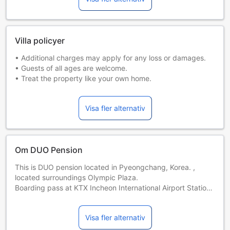
Villa policyer
• Additional charges may apply for any loss or damages.
• Guests of all ages are welcome.
• Treat the property like your own home.
• Turn off lights, air conditioning, and electrical appliances
when you are not using them.
Visa fler alternativ
• Pets allowed
• Car parking available free of charge
• Children of all ages are considered as adults.
• Be careful when using cooking appliances, heaters, or
Om DUO Pension
other fire hazards.
• Lock the door and close the windows when leaving the
This is DUO pension located in Pyeongchang, Korea. ,
property.
located surroundings Olympic Plaza.
Boarding pass at KTX Incheon International Airport Station,
Get off at DUNNAE Station.
It's a 15-minutes drive from pension to DUNNAE Station.
Visa fler alternativ
You can see mountain and garden in the room.
Free WiFi, breakfast.