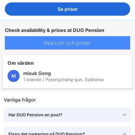
Se priser
Check availability & prices at DUO Pension
Visa rum och priser
Om värden
misuk Gong
M
1 boende | Pyeongchang-gun, Sydkorea
Vanliga frågor
Har DUO Pension en pool?
Finns det parkering på DUO Pension?