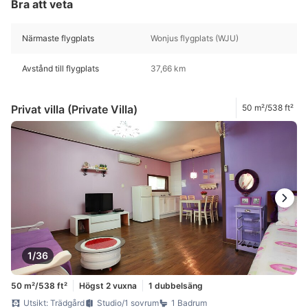
Bra att veta
Närmaste flygplats
Wonjus flygplats (WJU)
Avstånd till flygplats
37,66 km
Privat villa (Private Villa)
50 m²/538 ft²
1/36
50 m²/538 ft²
Högst 2 vuxna
1 dubbelsäng
Utsikt: Trädgård
Studio/1 sovrum
1 Badrum