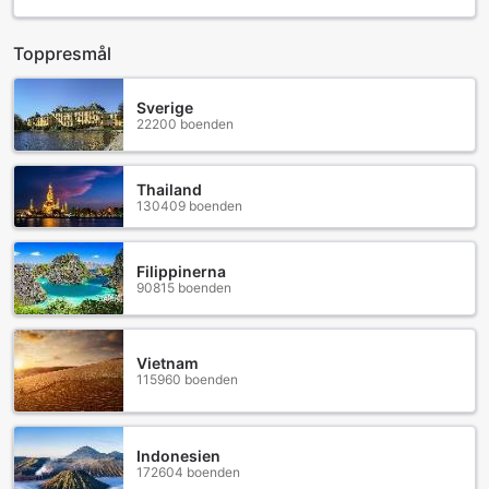
Toppresmål
Sverige
22200 boenden
Thailand
130409 boenden
Filippinerna
90815 boenden
Vietnam
115960 boenden
Indonesien
172604 boenden