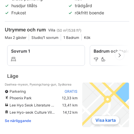
husdjur tillåts
trädgård
Frukost
rökfritt boende
Utrymme och rum
Villa
(50 m²/538 ft²)
Max 2 gäster
Studio/1 sovrum
1 Badrum
Kök
Sovrum 1
Badrum och toaletta
Läge
Daehwa-myeon, Pyeongchang-gun, Sydkorea
Parkering
GRATIS
Phoenix Park
12,33 km
Lee Hyo Seok Literature Forest
13,41 km
Lee Hyo-seok Culture Village
14,12 km
Visa karta
Se närliggande