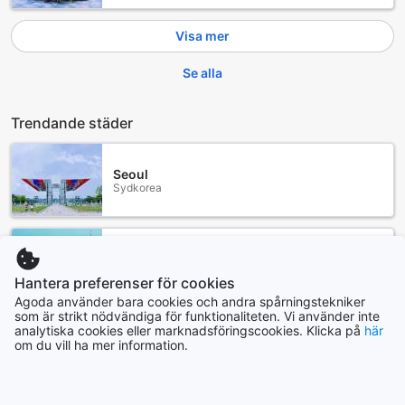
Visa mer
Se alla
Trendande städer
Seoul
Sydkorea
Los Angeles (CA)
USA
Hantera preferenser för cookies
Agoda använder bara cookies och andra spårningstekniker
som är strikt nödvändiga för funktionaliteten. Vi använder inte
Pattaya
analytiska cookies eller marknadsföringscookies. Klicka på
här
Thailand
om du vill ha mer information.
Bali
Indonesien