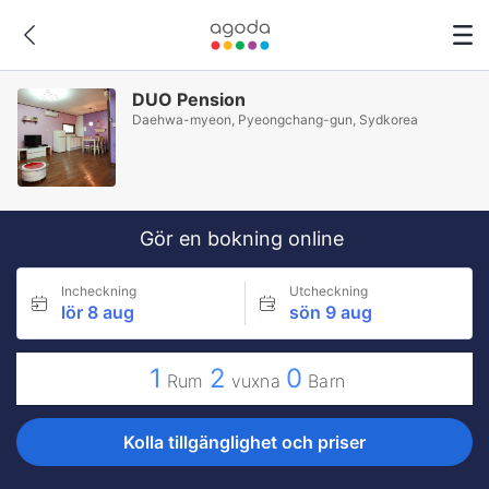
DUO Pension
Daehwa-myeon, Pyeongchang-gun, Sydkorea
Gör en bokning online
Incheckning
Utcheckning
lör 8 aug
sön 9 aug
1
2
0
Rum
vuxna
Barn
Kolla tillgänglighet och priser