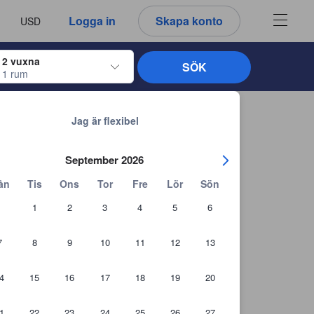
språk
a
Logga in
Skapa konto
USD
att välja
2 vuxna
SÖK
1 rum
ltangenterna för att navigera genom in- och utcheckningsdatumen. När du väl
Tillbaka till sökresultaten
Jag är flexibel
September 2026
ån
Tis
Ons
Tor
Fre
Lör
Sön
1
2
3
4
5
6
7
8
9
10
11
12
13
4
15
16
17
18
19
20
1
22
23
24
25
26
27