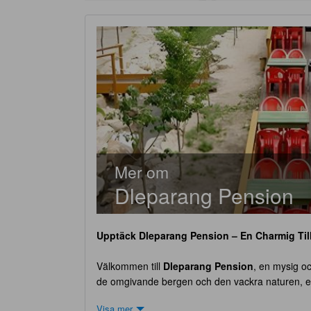
Mer om
Dleparang Pension
Upptäck
Dleparang Pension
– En Charmig Til
Välkommen till
Dleparang Pension
, en mysig o
de omgivande bergen och den vackra naturen, erb
Pension
har totalt 14 rum, vilket ger en intim o
Visa mer