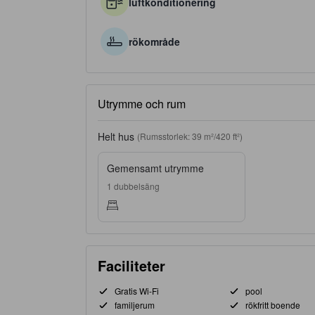
luftkonditionering
rökområde
Utrymme och rum
Helt hus
(Rumsstorlek: 39 m²/420 ft²)
Gemensamt utrymme
1 dubbelsäng
Faciliteter
Gratis Wi-Fi
pool
familjerum
rökfritt boende