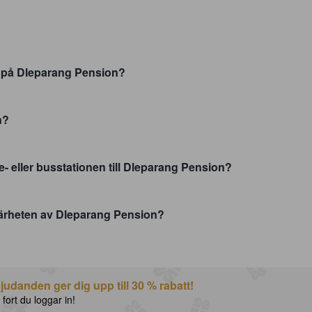
r på Dleparang Pension?
n?
e- eller busstationen till Dleparang Pension?
närheten av Dleparang Pension?
udanden ger dig upp till 30 % rabatt!
 fort du loggar in!