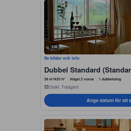
1/4
Se bilder och info
Dubbel Standard (Standa
39 m²/420 ft²
Högst 2 vuxna
1 dubbelsäng
Utsikt: Trädgård
Ange datum för att s