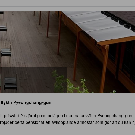
lflykt i Pyeongchang-gun
ch prisvärd 2-stjärnig oas belägen i den natursköna Pyeongchang-gun, S
juder detta pensionat en avkopplande atmosfär som gör att du kan nju
ch hemtrevlig känsla, perfekt för både par och familjer som söker en lug