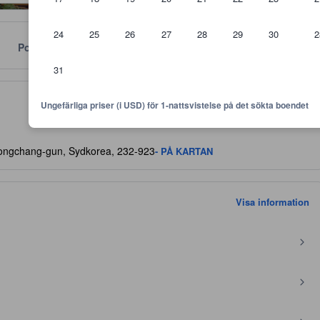
24
25
26
27
28
29
30
2
Policyer
31
vämligheter, gästomdömen och rumsstorlek.
Ungefärliga priser (i USD) för 1-nattsvistelse på det sökta boendet
ongchang-gun, Sydkorea, 232-923
- PÅ KARTAN
Visa information