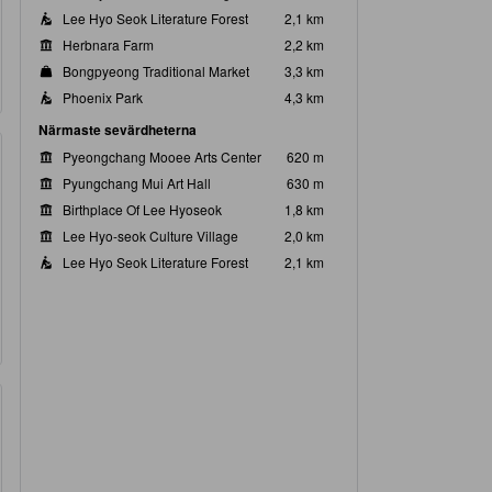
Lee Hyo Seok Literature Forest
2,1 km
Herbnara Farm
2,2 km
Bongpyeong Traditional Market
3,3 km
Phoenix Park
4,3 km
Närmaste sevärdheterna
Pyeongchang Mooee Arts Center
620 m
Pyungchang Mui Art Hall
630 m
Birthplace Of Lee Hyoseok
1,8 km
Lee Hyo-seok Culture Village
2,0 km
Lee Hyo Seok Literature Forest
2,1 km