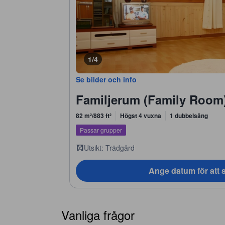
1/4
Se bilder och info
Familjerum (Family Room
82 m²/883 ft²
Högst 4 vuxna
1 dubbelsäng
Passar grupper
Utsikt: Trädgård
Ange datum för att s
Vanliga frågor