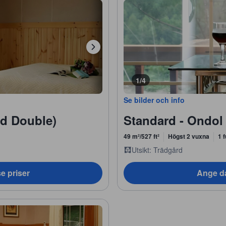
1/4
Se bilder och info
rd Double)
Standard - Ondol
49 m²/527 ft²
Högst 2 vuxna
1 
Utsikt: Trädgård
e priser
Ange da