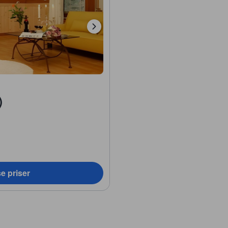
)
e priser