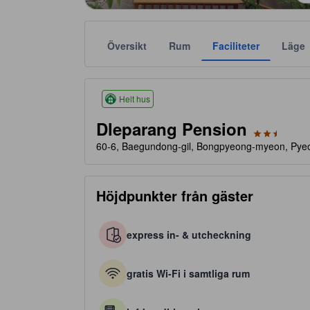
Översikt
Rum
Faciliteter
Läge
Stjärnklassificeringar baseras bland annat på bek
tooltip
2.5 av 5 stjärnor
Helt hus
Dleparang Pension
60-6, Baegundong-gil, Bongpyeong-myeon, Pye
Höjdpunkter från gäster
express in- & utcheckning
gratis Wi-Fi i samtliga rum