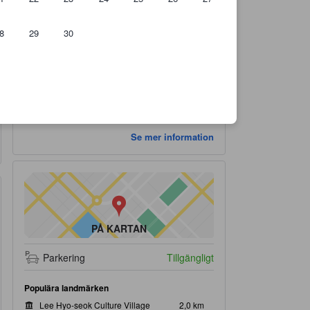
8
29
30
Incheckning:
Utcheckning:
03:00 PM
till 12:00 PM
Se mer information
PÅ KARTAN
Parkering
Tillgängligt
Populära landmärken
Lee Hyo-seok Culture Village
2,0 km