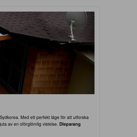
ydkorea. Med ett perfekt läge för att utforska
ta av en oförglömlig vistelse.
Dleparang
n och bekväm plats att återhämta sig efter