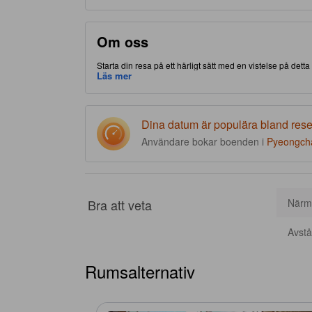
Om oss
Starta din resa på ett härligt sätt med en vistelse på dett
Bongpyeong-myeon-delen av Pyeongchang-gun, gör detta bo
Läs mer
inte härifrån förrän du besökt välkända Phoenix Park. Som
dina behov.
Dina datum är populära bland res
Användare bokar boenden i
Pyeongch
Bra att veta
Närma
Avstån
Rumsalternativ