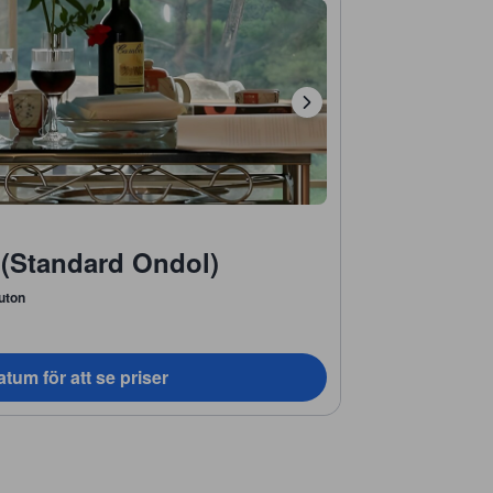
 (Standard Ondol)
futon
tum för att se priser