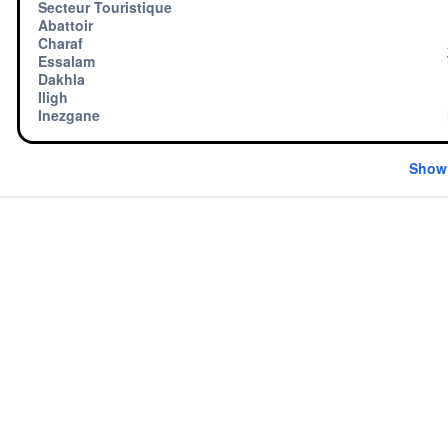
Secteur Touristique
Abattoir
Charaf
Essalam
Dakhla
Iligh
Inezgane
Show