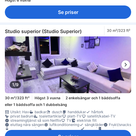
Högst 6 vuxna
Se priser
Studio superior (Studio Superior)
30 m²/323 ft²
1/9
30 m²/323 ft²
Högst 3 vuxna
2 enkelsängar och 1 bäddsoffa
eller 1 bäddsoffa och 1 dubbelsäng
Utsikt: Hav
badkar
dusch
handdukar
hårtork
privat badrum
toalettartiklar
platt-TV
satellit/kabel-TV
streamingtjänst så som Netflix
TV
elektrisk filt
eluttag nära sängen
luftkonditionering
sängkläder
Frukt/snacks
gratis vatten på flaska
kaffe-/tekokare
kokvrå
kylskåp
Vinglas
Fönster
Klinker-/marmorgolv
papperskorgar