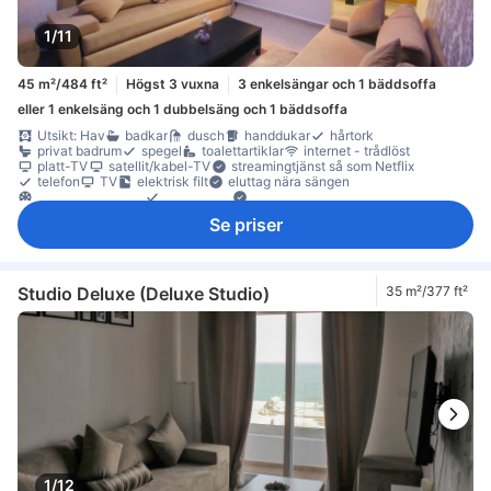
1/11
45 m²/484 ft²
Högst 3 vuxna
3 enkelsängar och 1 bäddsoffa
eller 1 enkelsäng och 1 dubbelsäng och 1 bäddsoffa
Utsikt: Hav
badkar
dusch
handdukar
hårtork
privat badrum
spegel
toalettartiklar
internet - trådlöst
platt-TV
satellit/kabel-TV
streamingtjänst så som Netflix
telefon
TV
elektrisk filt
eluttag nära sängen
luftkonditionering
sängkläder
Frukt/snacks
gratis vatten på flaska
kaffe-/tekokare
komplett kök
kylskåp
Se priser
köksredskap
Vinglas
balkong/terrass
Fönster
högt belägen våning
Klinker-/marmorgolv
papperskorgar
separat matsalsutrymme
sittmöbler
soffa
garderob
Barnsäng (på begäran)
rökdetektor
Tillgängligt via trappor
Studio Deluxe (Deluxe Studio)
35 m²/377 ft²
1/12