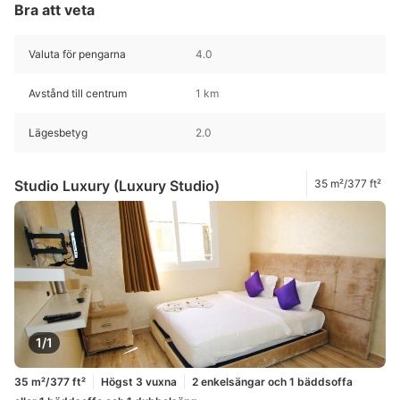
Bra att veta
Valuta för pengarna
4.0
Avstånd till centrum
1 km
Lägesbetyg
2.0
Studio Luxury (Luxury Studio)
35 m²/377 ft²
1/1
35 m²/377 ft²
Högst 3 vuxna
2 enkelsängar och 1 bäddsoffa