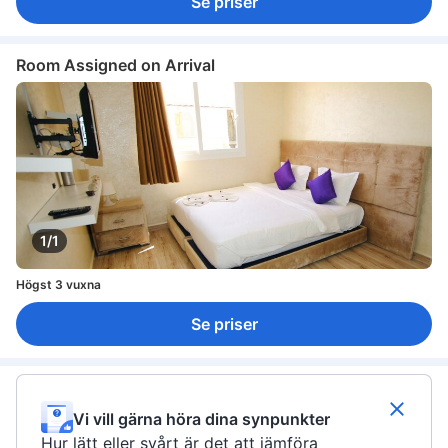
Se priser
separat matsalsutrymme
sittmöbler
soffa
garderob
Barnsäng (på begäran)
Tillgängligt via trappor
Room Assigned on Arrival
1/1
Högst 3 vuxna
Se priser
Vi vill gärna höra dina synpunkter
Hur lätt eller svårt är det att jämföra