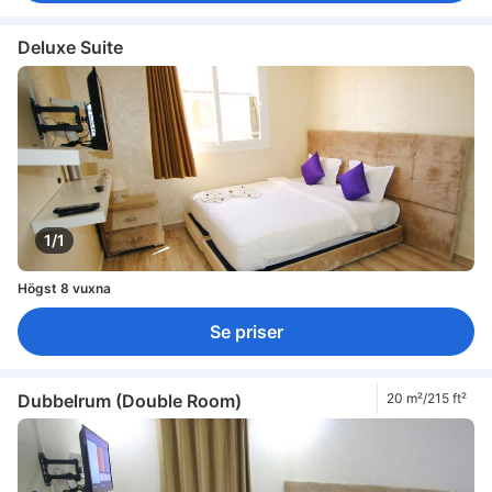
Deluxe Suite
1/1
Högst 8 vuxna
Se priser
Dubbelrum (Double Room)
20 m²/215 ft²