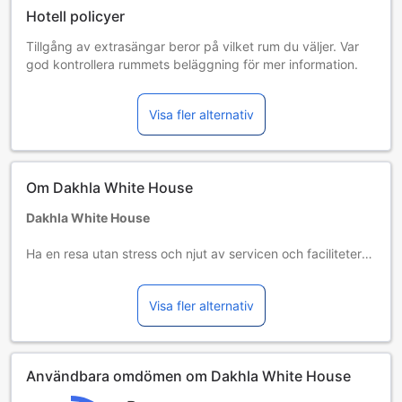
Hotell policyer
Tillgång av extrasängar beror på vilket rum du väljer. Var
god kontrollera rummets beläggning för mer information.
Vid bokning av fler än 5 rum är det möjligt att andra regler
och tillägg gäller.
Visa fler alternativ
Om Dakhla White House
Dakhla White House
Ha en resa utan stress och njut av servicen och faciliteterna
som erbjuds på Dakhla White House. Med det här hotellets
flygplatstransferservice går det enkelt att ordna transport
Visa fler alternativ
till och från flygplatsen. På det här hotellet erbjuds
parkering för gäster. Känner du för att inte göra någonting?
Med tillgängliga tjänster som daglig städning kan du få ut
det mesta av din tid på Dakhla White House.
Användbara omdömen om Dakhla White House
På Dakhla White House kan du luta dig bekvämt tillbaka