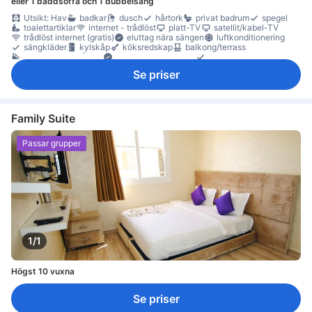
eller 1 bäddsoffa och 1 dubbelsäng
Utsikt: Hav
badkar
dusch
hårtork
privat badrum
spegel
toalettartiklar
internet - trådlöst
platt-TV
satellit/kabel-TV
trådlöst internet (gratis)
eluttag nära sängen
luftkonditionering
sängkläder
kylskåp
köksredskap
balkong/terrass
högt belägen våning
Klinker-/marmorgolv
soffa
Se priser
Family Suite
Passar grupper
1/1
Högst 10 vuxna
Se priser