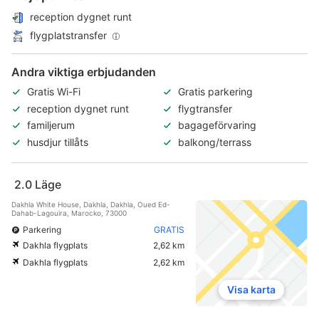
reception dygnet runt
flygplatstransfer
Andra viktiga erbjudanden
Gratis Wi-Fi
Gratis parkering
reception dygnet runt
flygtransfer
familjerum
bagageförvaring
husdjur tillåts
balkong/terrass
2.0
Läge
Dakhla White House, Dakhla, Dakhla, Oued Ed-
Dahab-Lagouira, Marocko, 73000
Parkering
GRATIS
Dakhla flygplats
2,62 km
Dakhla flygplats
2,62 km
Visa karta