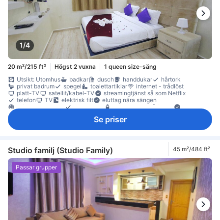
1/4
20 m²/215 ft²
Högst 2 vuxna
1 queen size-säng
Utsikt: Utomhus
badkar
dusch
handdukar
hårtork
privat badrum
spegel
toalettartiklar
internet - trådlöst
platt-TV
satellit/kabel-TV
streamingtjänst så som Netflix
telefon
TV
elektrisk filt
eluttag nära sängen
luftkonditionering
sängkläder
gratis vatten på flaska
Fönster
högt belägen våning
Klinker-/marmorgolv
papperskorgar
Se priser
garderob
rökdetektor
Tillgängligt via trappor
Studio familj (Studio Family)
45 m²/484 ft²
Passar grupper