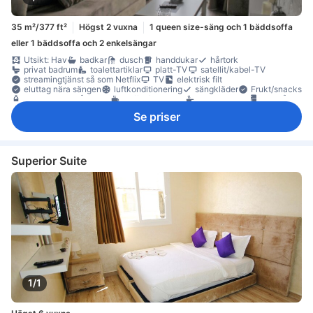
35 m²/377 ft²
Högst 2 vuxna
1 queen size-säng och 1 bäddsoffa
eller 1 bäddsoffa och 2 enkelsängar
Utsikt: Hav
badkar
dusch
handdukar
hårtork
privat badrum
toalettartiklar
platt-TV
satellit/kabel-TV
streamingtjänst så som Netflix
TV
elektrisk filt
eluttag nära sängen
luftkonditionering
sängkläder
Frukt/snacks
gratis vatten på flaska
kaffe-/tekokare
komplett kök
kylskåp
Vinglas
balkong/terrass
Fönster
Klinker-/marmorgolv
Se priser
papperskorgar
separat matsalsutrymme
sittmöbler
soffa
garderob
Barnsäng (på begäran)
Tillgängligt via trappor
Superior Suite
1/1