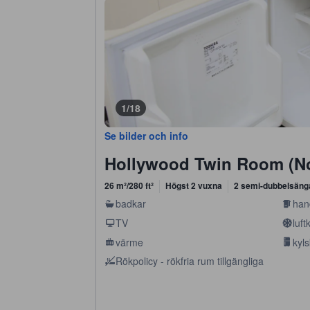
1/18
Se bilder och info
Hollywood Twin Room (N
26 m²/280 ft²
Högst 2 vuxna
2 semi-dubbelsäng
badkar
han
TV
luft
värme
kyl
Rökpolicy - rökfria rum tillgängliga