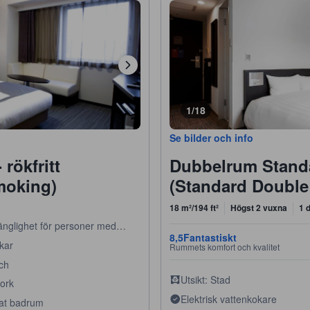
1/18
Se bilder och info
rökfritt
Dubbelrum Standar
moking)
(Standard Doubl
18 m²/194 ft²
Högst 2 vuxna
1 
gänglighet för personer med
8,5
Fantastiskt
att rörlighet
kar
Rummets komfort och kvalitet
ch
Utsikt: Stad
tork
Elektrisk vattenkokare
vat badrum