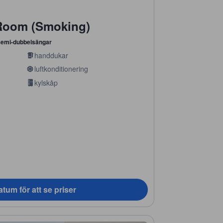
Room (Smoking)
semi-dubbelsängar
handdukar
luftkonditionering
kylskåp
tum för att se priser