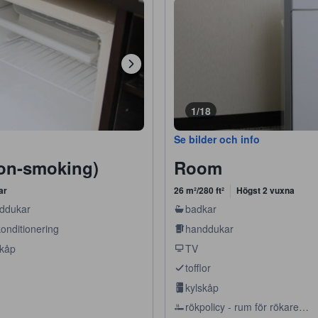
1/18
Se bilder och info
on-smoking)
Room
ar
26 m²/280 ft²
Högst 2 vuxna
ddukar
badkar
konditionering
handdukar
skåp
TV
tofflor
kylskåp
rökpolicy - rum för rökare