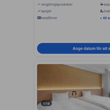
rengöringsprodukter
sep
spegel
toal
betalfilmer
+ 40 
Ange datum för att s
1/18