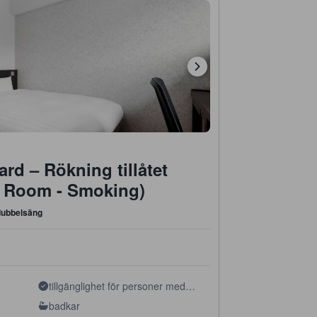
d – Rökning tillåtet
e Room - Smoking)
dubbelsäng
tillgänglighet för personer med
nedsatt rörlighet
badkar