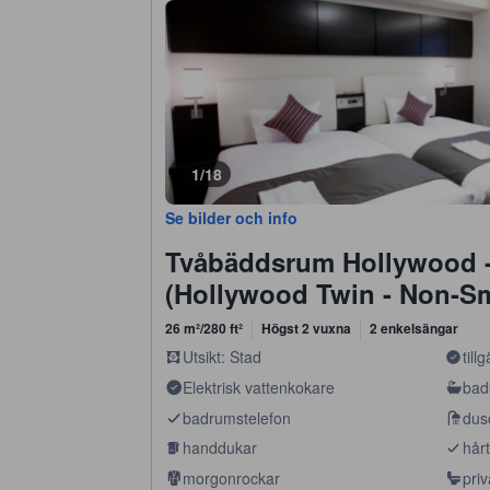
1/18
Se bilder och info
Tvåbäddsrum Hollywood - 
(Hollywood Twin - Non-S
26 m²/280 ft²
Högst 2 vuxna
2 enkelsängar
Utsikt: Stad
till
neds
Elektrisk vattenkokare
bad
badrumstelefon
dus
handdukar
hår
morgonrockar
pri