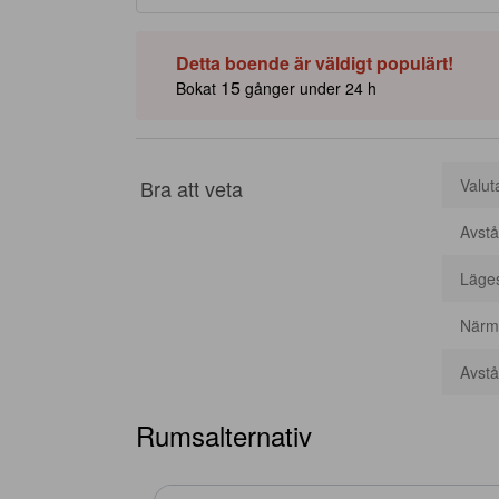
Detta boende är väldigt populärt!
15
Bokat
gånger under 24 h
Bra att veta
Valut
Avstå
Läge
Närma
Avstån
Rumsalternativ