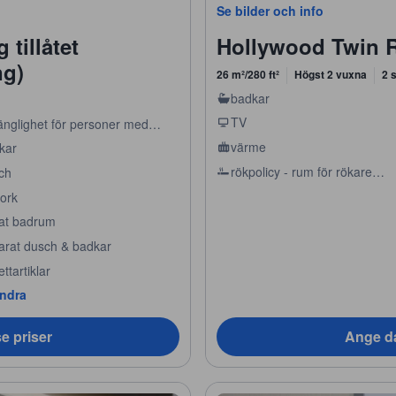
Se bilder och info
tillåtet
Hollywood Twin 
ng)
26 m²/280 ft²
Högst 2 vuxna
2 
badkar
TV
gänglighet för personer med
att rörlighet
värme
kar
rökpolicy - rum för rökare
ch
tillgängliga
tork
vat badrum
arat dusch & badkar
ettartiklar
andra
e priser
Ange da