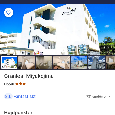
1/17
Stjärnklassificering: 3 stjärnor
Granleaf Miyakojima
Hotell
8,6
Fantastiskt
731 omdömen
Höjdpunkter