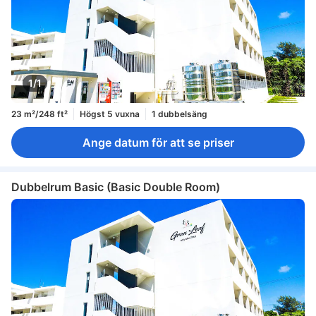
1/1
23 m²/248 ft²
Högst 5 vuxna
1 dubbelsäng
Ange datum för att se priser
Dubbelrum Basic (Basic Double Room)