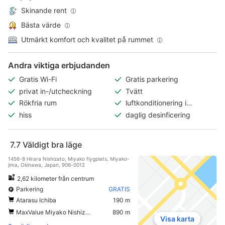
Skinande rent
Bästa värde
Utmärkt komfort och kvalitet på rummet
Andra viktiga erbjudanden
Gratis Wi-Fi
Gratis parkering
privat in-/utcheckning
Tvätt
Rökfria rum
luftkonditionering i
allmänna utrymmen
hiss
daglig desinficering
7.7
Väldigt bra läge
1456-8 Hirara Nishizato, Miyako flygplats, Miyako-
jima, Okinawa, Japan, 906-0012
2,62 kilometer från centrum
Parkering
GRATIS
Atarasu Ichiba
190 m
MaxValue Miyako Nishizato Store
890 m
Visa karta