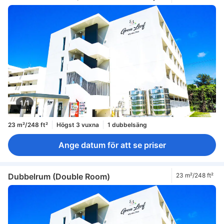
1/1
23 m²/248 ft²
Högst 3 vuxna
1 dubbelsäng
Ange datum för att se priser
Dubbelrum (Double Room)
23 m²/248 ft²