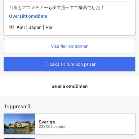
台所もアニメティーも全て揃ってて最高でした！
Översätt omdöme
Ami
|
Japan | Par
Visa fler omdömen
Tillbaka till rum och priser
Se alla omdömen
Toppresmål
Sverige
22336 boenden