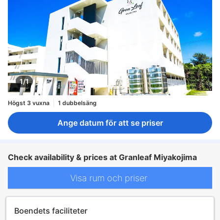
1/1
Högst 3 vuxna
1 dubbelsäng
Ange datum för att se priser
Check availability & prices at Granleaf Miyakojima
Visa rum och priser
Boendets faciliteter