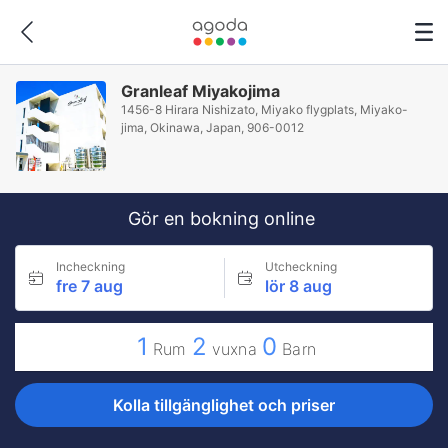
Granleaf Miyakojima
1456-8 Hirara Nishizato, Miyako flygplats, Miyako-
jima, Okinawa, Japan, 906-0012
Gör en bokning online
Incheckning
Utcheckning
fre 7 aug
lör 8 aug
1
2
0
Rum
vuxna
Barn
Kolla tillgänglighet och priser