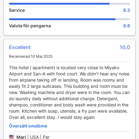
som Miyako-jima har att erbjuda, med en drink på Guest
Service
8.3
House&CAFE NaNa som bara ligger 12,0 km bort.
Valuta för pengarna
8.8
Excellent
10,0
Recenserad 10 Maj 2025
This hotel ( apartment) is located very close to Miyako
Airport and San-A with food court. We didn’t hear any noise
from airplane taking off or landing. Room was roomy and
easily fit 2 large suitcases. This building and room must be
new. Washing machine and dryer were in the room. You can
do laundry daily without additional charge. Detergent,
shampoo, conditioner and body wash were provided in the
room. Kitchen with soap, utensils, a fry pan were available.
Over all, excellent stay. I would stay again
Översätt omdöme
Mari
|
USA | Par