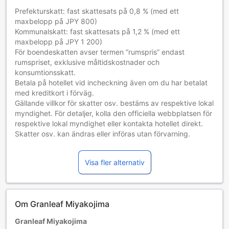
Prefekturskatt: fast skattesats på 0,8 % (med ett
maxbelopp på JPY 800)
Kommunalskatt: fast skattesats på 1,2 % (med ett
maxbelopp på JPY 1 200)
För boendeskatten avser termen ”rumspris” endast
rumspriset, exklusive måltidskostnader och
konsumtionsskatt.
Betala på hotellet vid incheckning även om du har betalat
med kreditkort i förväg.
Gällande villkor för skatter osv. bestäms av respektive lokal
myndighet. För detaljer, kolla den officiella webbplatsen för
respektive lokal myndighet eller kontakta hotellet direkt.
Skatter osv. kan ändras eller införas utan förvarning.
Barn och extrasängar
Spädbarn 0–0 år
Visa fler alternativ
Bor gratis vid användning av befintliga sängar. Observera
att om du behöver en barnsäng kan det tillkomma en extra
kostnad. Barnsäng erbjuds i mån av tillgång.
Barn 1–0 år
Om Granleaf Miyakojima
Måste använda en extrasäng
Tillgång av extrasängar beror på vilket rum du väljer. Var
Granleaf Miyakojima
god kontrollera rummets beläggning för mer information.