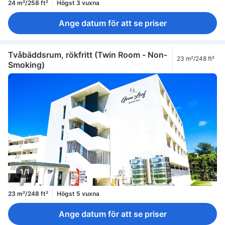
24 m²/258 ft²
Högst 3 vuxna
Ange datum för att se priser
Tvåbäddsrum, rökfritt (Twin Room - Non-
23 m²/248 ft²
Smoking)
1/1
23 m²/248 ft²
Högst 5 vuxna
Ange datum för att se priser