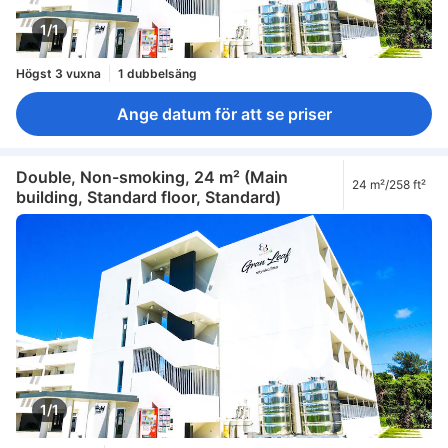
1/1
Högst 3 vuxna
1 dubbelsäng
Ange datum för att se priser
Double, Non-smoking, 24 m² (Main
24 m²/258 ft²
building, Standard floor, Standard)
1/1