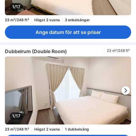
1/17
23 m²/248 ft²
Högst 2 vuxna
2 enkelsängar
Ange datum för att se priser
Dubbelrum (Double Room)
23 m²/248 ft²
1/17
23 m²/248 ft²
Högst 2 vuxna
1 dubbelsäng