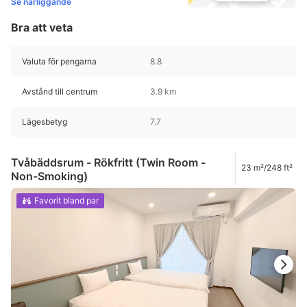
Se närliggande
Bra att veta
Valuta för pengarna
8.8
Avstånd till centrum
3.9 km
Lägesbetyg
7.7
Tvåbäddsrum - Rökfritt (Twin Room -
23 m²/248 ft²
Non-Smoking)
Favorit bland par