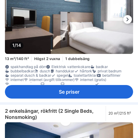
1/14
13 m²/140 ft²
Högst 2 vuxna
1 dubbelsäng
spakhandtag på dörr
Elektrisk vattenkokare
badkar
bubbelbadkar
dusch
handdukar
hårtork
privat badrum
separat dusch & badkar
spegel
toalettartiklar
betalfilmer
internet
internet (avgift tillkommer)
internet (gratis)
internet - trådlöst
platt-TV
satellit/kabel-TV
telefon
trådlöst internet (gratis)
trådlöst internet - avgift tillkommer
TV
Se priser
artiklar för god sömn
eluttag nära sängen
Handsprit
ljudisolerat
luftkonditionering
mörkläggningsgardiner
sängkläder
tofflor
väckarklocka
väckningsservice
värme
gratis te
kaffe-/tekokare
kylskåp
Fönster
heltäckningsmatta
papperskorgar
skrivbord
rökdetektor
2 enkelsängar, rökfritt (2 Single Beds,
20 m²/215 ft²
Rökpolicy - rökfria rum tillgängliga
Säkerhets-/skyddsfunktioner
Nonsmoking)
tillgängligt via hiss