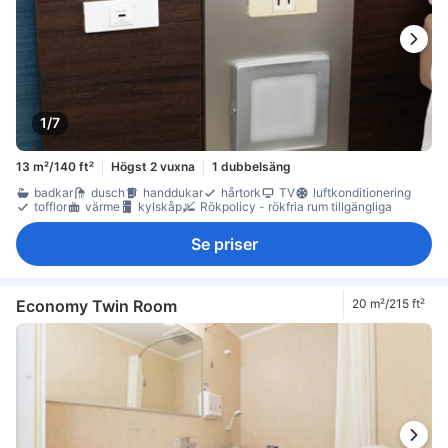
1/7
13 m²/140 ft²
Högst 2 vuxna
1 dubbelsäng
badkar
dusch
handdukar
hårtork
TV
luftkonditionering
tofflor
värme
kylskåp
Rökpolicy - rökfria rum tillgängliga
Se priser
Economy Twin Room
20 m²/215 ft²