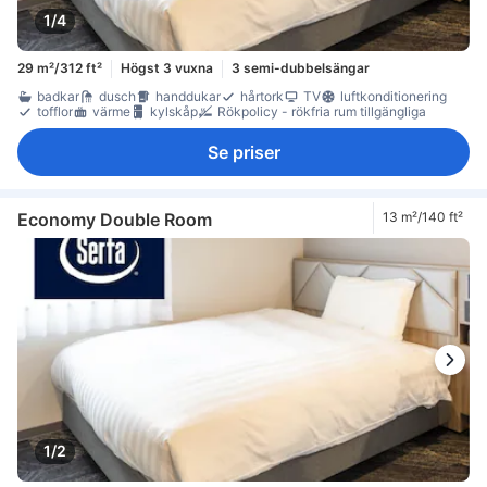
1/4
29 m²/312 ft²
Högst 3 vuxna
3 semi-dubbelsängar
badkar
dusch
handdukar
hårtork
TV
luftkonditionering
tofflor
värme
kylskåp
Rökpolicy - rökfria rum tillgängliga
Se priser
Economy Double Room
13 m²/140 ft²
1/2