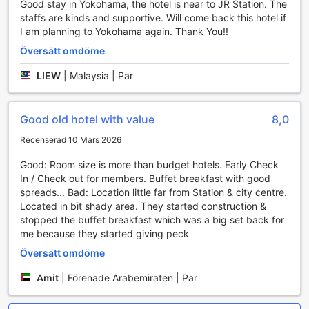
Good stay in Yokohama, the hotel is near to JR Station. The
Matupplevelser på Comfort Hotel Yokohama Kannai
staffs are kinds and supportive. Will come back this hotel if
I am planning to Yokohama again. Thank You!!
På Comfort Hotel Yokohama Kannai får du en oförglömlig
Översätt omdöme
matupplevelse med en fantastisk frukostbuffé som sätter
standarden för din dag. Här kan du njuta av en varierad
LIEW
|
Malaysia | Par
och välsmakande frukost som inkluderar både klassiska
japanska rätter och västerländska alternativ. Frukostbuffén
är noggrant sammansatt för att tillfredsställa alla smaker,
Good old hotel with value
8,0
och du kan välja mellan färska frukter, bakverk, yoghurt,
och mycket mer. Oavsett om du föredrar en lätt och
Recenserad 10 Mars 2026
hälsosam start på dagen eller en rejäl frukost, finns det
Good: Room size is more than budget hotels. Early Check
något för alla att njuta av.
In / Check out for members. Buffet breakfast with good
Hotellets kontinental frukost erbjuder en bekväm och
spreads... Bad: Location little far from Station & city centre.
snabb lösning för gäster som är på språng. Denna
Located in bit shady area. They started construction &
frukostalternativ är perfekt för dem som vill ha en smakfull
stopped the buffet breakfast which was a big set back for
start på dagen utan att spendera för mycket tid. Med ett
me because they started giving peck
urval av färska bröd, pålägg och drycker kan du enkelt
skapa din egen perfekta frukost. Oavsett vilket alternativ
Översätt omdöme
du väljer, är du garanterad en energigivande start på
Amit
|
Förenade Arabemiraten | Par
dagen i en avkopplande och välkomnande atmosfär.
Rummens utbud på Comfort Hotel Yokohama Kannai