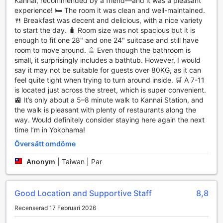
Kannai, recommended by a friend—and it was a pleasant
upptäcka allt som denna livliga stad har att erbjuda.
experience! 🛏️ The room it was clean and well-maintained.
🍴 Breakfast was decent and delicious, with a nice variety
Rumfaciliteter på Comfort Hotel Yokohama Kannai
to start the day. 🧳 Room size was not spacious but it is
enough to fit one 28" and one 24" suitcase and still have
På Comfort Hotel Yokohama Kannai kan du njuta av en
room to move around. 🚿 Even though the bathroom is
bekväm och avkopplande vistelse med moderna rum som
small, it surprisingly includes a bathtub. However, I would
är utrustade med en rad faciliteter för att göra din
say it may not be suitable for guests over 80KG, as it can
upplevelse så angenäm som möjligt. Varje rum är försett
feel quite tight when trying to turn around inside. 🛒 A 7-11
med luftkonditionering, vilket säkerställer en behaglig
is located just across the street, which is super convenient.
temperatur oavsett väderförhållandena utanför. Du kan
🚉 It’s only about a 5–8 minute walk to Kannai Station, and
koppla av och njuta av inhouse-filmer på den platta TV:n
the walk is pleasant with plenty of restaurants along the
med satellit- och kabelkanaler, perfekt för en lugn kväll
way. Would definitely consider staying here again the next
efter en dag av sightseeing i Yokohama.
time I’m in Yokohama!
För din bekvämlighet erbjuder rummen även en
Översätt omdöme
kaffebryggare och en minibar med kylskåp, så att du kan
njuta av en varm kopp kaffe eller te när som helst på
Anonym
|
Taiwan | Par
dagen. Du hittar också gratis te, fräscha handdukar och
sänglinne som garanterar en skön natts sömn. Dessutom
finns det hårtork och noggrant utvalda toalettartiklar
Good Location and Supportive Staff
8,8
tillgängliga för att göra din vistelse ännu mer bekväm. Med
mörkläggningsgardiner kan du enkelt skapa en lugn och
Recenserad 17 Februari 2026
rofylld miljö för att återhämta dig efter en lång dag.