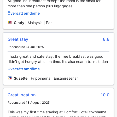
All good incl breakfast except the room is too small for
finns det även en självtvättmaskin (laundromat) tillgänglig.
more than one person plus lugggages
Dessutom kan du snabbt och enkelt stilla hungern med
Översätt omdöme
hjälp av hotellets automat med snacks och drycker. Dessa
bekvämligheter gör Comfort Hotel Yokohama Kannai till ett
Cindy
|
Malaysia | Par
utmärkt val för både affärsresenärer och turister.
Transportmöjligheter på Comfort Hotel Yokohama
Great stay
8,8
Kannai
Recenserad 14 Juli 2025
Comfort Hotel Yokohama Kannai erbjuder sina gäster
I hada great and safe stay, the free breakfast was good i
bekväma transportmöjligheter för att säkerställa en smidig
didn't get hungry at lunch time. It's also near a train station
och problemfri vistelse. Hotellet har en egen
parkeringsplats där gäster kan parkera sina fordon. Det är
Översätt omdöme
viktigt att notera att det tillkommer avgifter för
parkeringen, vilket gör det lättare för gästerna att planera
Suzette
|
Filippinerna | Ensamresenär
sin budget under sin vistelse.
Med dess centrala läge i Yokohama har hotellet också
enkel tillgång till kollektivtrafik, vilket gör det möjligt för
Great location
10,0
gäster att utforska stadens många attraktioner utan
Recenserad 13 Augusti 2025
krångel. Oavsett om du anländer med bil eller föredrar att
använda lokaltrafiken, erbjuder Comfort Hotel Yokohama
This was my first time staying at Comfort Hotel Yokohama
Kannai en praktisk och bekväm utgångspunkt för att