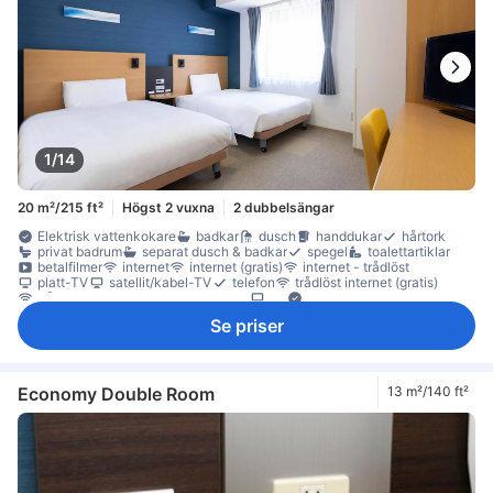
1/14
20 m²/215 ft²
Högst 2 vuxna
2 dubbelsängar
Elektrisk vattenkokare
badkar
dusch
handdukar
hårtork
privat badrum
separat dusch & badkar
spegel
toalettartiklar
betalfilmer
internet
internet (gratis)
internet - trådlöst
platt-TV
satellit/kabel-TV
telefon
trådlöst internet (gratis)
trådlöst internet - avgift tillkommer
TV
artiklar för god sömn
eluttag nära sängen
Handsprit
ljudisolerat
luftkonditionering
Se priser
sängkläder
tofflor
väckarklocka
väckningsservice
värme
gratis te
kaffe-/tekokare
kylskåp
Fönster
papperskorgar
skrivbord
rökdetektor
Rökpolicy - rökfria rum tillgängliga
Säkerhets-/skyddsfunktioner
tillgängligt via hiss
Economy Double Room
13 m²/140 ft²