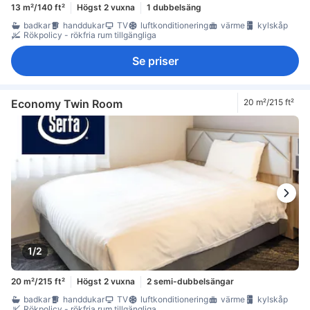
13 m²/140 ft²
Högst 2 vuxna
1 dubbelsäng
badkar
handdukar
TV
luftkonditionering
värme
kylskåp
Rökpolicy - rökfria rum tillgängliga
Se priser
Economy Twin Room
20 m²/215 ft²
1/2
20 m²/215 ft²
Högst 2 vuxna
2 semi-dubbelsängar
badkar
handdukar
TV
luftkonditionering
värme
kylskåp
Rökpolicy - rökfria rum tillgängliga