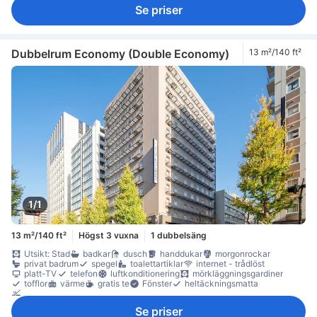
Rökpolicy - rökfria rum tillgängliga
Se priser
Dubbelrum Economy (Double Economy)
13 m²/140 ft²
1/1
13 m²/140 ft²
Högst 3 vuxna
1 dubbelsäng
Utsikt: Stad
badkar
dusch
handdukar
morgonrockar
privat badrum
spegel
toalettartiklar
internet - trådlöst
platt-TV
telefon
luftkonditionering
mörkläggningsgardiner
tofflor
värme
gratis te
Fönster
heltäckningsmatta
Rökpolicy - rökfria rum tillgängliga
Se priser