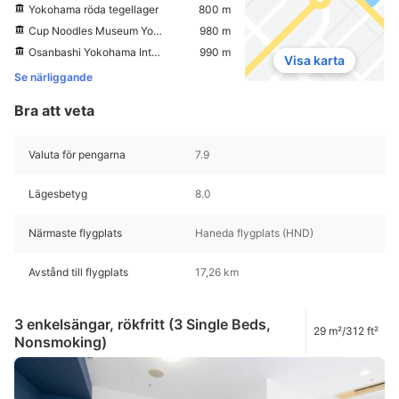
Yokohama röda tegellager
800 m
Cup Noodles Museum Yokohama
980 m
Osanbashi Yokohama International Passenger Terminal
990 m
Visa karta
Se närliggande
Bra att veta
Valuta för pengarna
7.9
Lägesbetyg
8.0
Närmaste flygplats
Haneda flygplats (HND)
Avstånd till flygplats
17,26 km
3 enkelsängar, rökfritt (3 Single Beds,
29 m²/312 ft²
Nonsmoking)