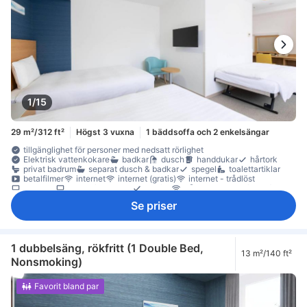
1/15
29 m²/312 ft²
Högst 3 vuxna
1 bäddsoffa och 2 enkelsängar
tillgänglighet för personer med nedsatt rörlighet
Elektrisk vattenkokare
badkar
dusch
handdukar
hårtork
privat badrum
separat dusch & badkar
spegel
toalettartiklar
betalfilmer
internet
internet (gratis)
internet - trådlöst
platt-TV
satellit/kabel-TV
telefon
trådlöst internet (gratis)
trådlöst internet - avgift tillkommer
TV
artiklar för god sömn
Se priser
eluttag nära sängen
Handsprit
ljudisolerat
luftkonditionering
mörkläggningsgardiner
sängkläder
tofflor
väckarklocka
väckningsservice
värme
kaffe-/tekokare
kylskåp
arbetsplats för bärbar dator
Fönster
papperskorgar
skrivbord
rökdetektor
Rökpolicy - rökfria rum tillgängliga
1 dubbelsäng, rökfritt (1 Double Bed,
13 m²/140 ft²
Säkerhets-/skyddsfunktioner
tillgängligt via hiss
Nonsmoking)
värdeskåp på rummet
Favorit bland par