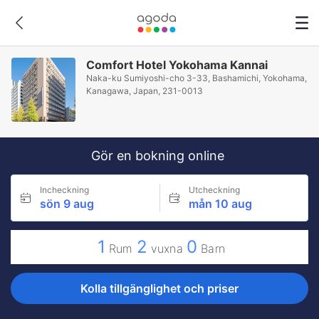
Comfort Hotel Yokohama Kannai
Naka-ku Sumiyoshi-cho 3-33, Bashamichi, Yokohama,
Kanagawa, Japan, 231-0013
Gör en bokning online
Incheckning
Utcheckning
sön 9 aug
mån 10 aug
1
2
0
Rum
vuxna
Barn
Kolla tillgänglighet och priser