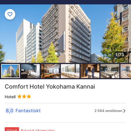
1/73
Comfort Hotel Yokohama Kannai
Hotell
8,0
Fantastiskt
2 564 omdömen
Gillad!
Bokad 8 gånger idag