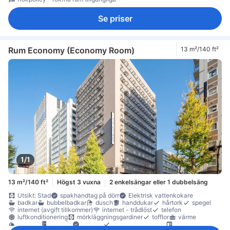
Se priser
Rum Economy (Economy Room)
13 m²/140 ft²
1/1
13 m²/140 ft²
Högst 3 vuxna
2 enkelsängar eller 1 dubbelsäng
Utsikt: Stad
spakhandtag på dörr
Elektrisk vattenkokare
badkar
bubbelbadkar
dusch
handdukar
hårtork
spegel
internet (avgift tillkommer)
internet - trådlöst
telefon
luftkonditionering
mörkläggningsgardiner
tofflor
värme
gratis te
kylskåp
Fönster
heltäckningsmatta
skrivbord