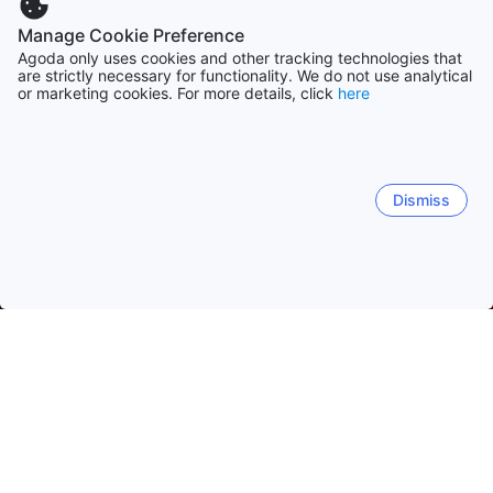
Manage Cookie Preference
Agoda only uses cookies and other tracking technologies that
are strictly necessary for functionality. We do not use analytical
or marketing cookies. For more details, click
here
Dismiss
Hem
Boenden Sydkorea
Boenden Cholla-namdo
Yeosu
Yeosu
Suncheon
Mokpo
Gurye-gun
Gwangy
Dolsan-eup
Hwayang-myeon
Dongmun-dong
Ss