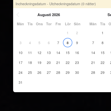
Incheckningsdatum - Utcheckningsdatum
(0 nätter)
Augusti 2026
S
Mån
Tis
Ons
Tor
Fre
Lör
Sön
Mån
Tis
O
1
2
1
3
4
5
6
7
8
9
7
8
10
11
12
13
14
15
16
14
15
17
18
19
20
21
22
23
21
22
24
25
26
27
28
29
30
28
29
31