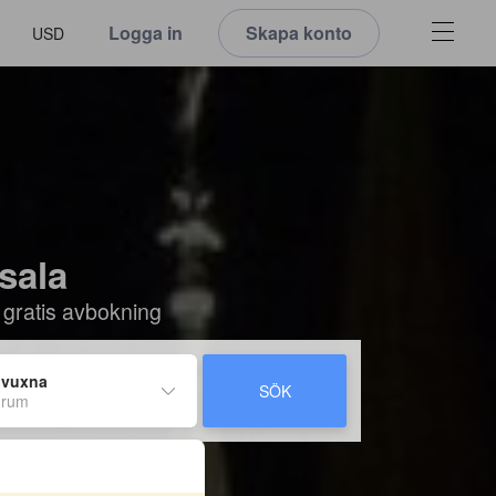
Logga in
Skapa konto
USD
psala
 gratis avbokning
 vuxna
SÖK
 rum