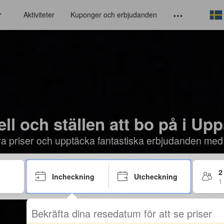
Aktiviteter
Kuponger och erbjudanden
ll och ställen att bo på i Up
öra priser och upptäcka fantastiska erbjudanden med
2
Incheckning
Utcheckning
1
Bekräfta dina resedatum för att se priser