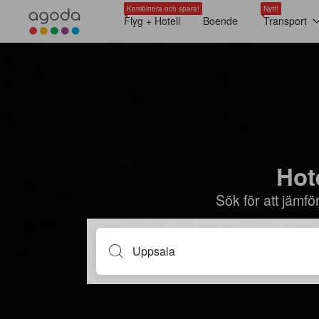
Kombinera och spara!
Nytt!
Flyg + Hotell
Boende
Transport
Hote
Sök för att jämf