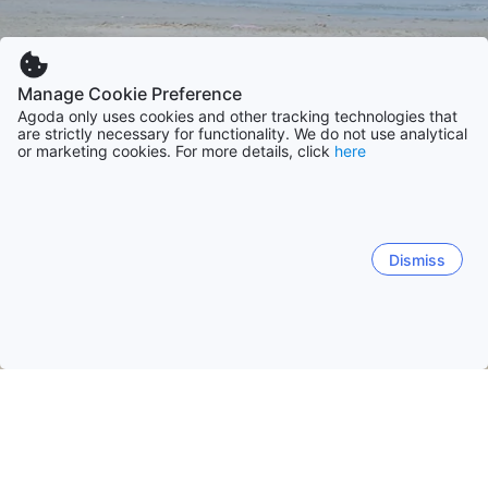
Manage Cookie Preference
Agoda only uses cookies and other tracking technologies that
are strictly necessary for functionality. We do not use analytical
or marketing cookies. For more details, click
here
Dismiss
Hem
Boenden Sri Lanka
Boenden Trincomalee distrikt
Trinc
Trincomalee
Illupaikulam
Kinniya
Mollipothana