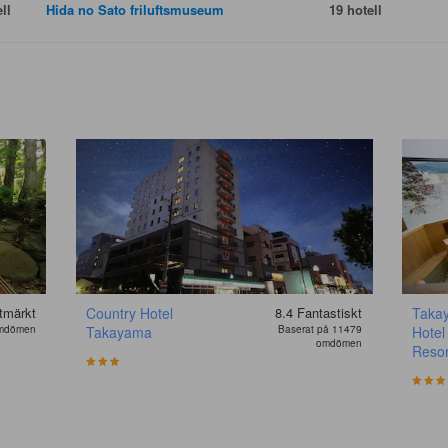
ll
Hida no Sato friluftsmuseum
19 hotell
tmärkt
Country Hotel
8.4
Fantastiskt
Taka
omdömen
Takayama
Baserat på 11479
Hotel
omdömen
Resor