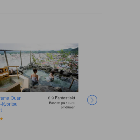
yama Ouan
8.9
Fantastiskt
Hotel Hirayunomori
 -Kyoritsu
Baserat på 10282
Annex
omdömen
t