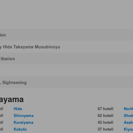
den
ay Hida Takayama Musubinoyu
Station
, Sightseeing
kayama
ll
Hida
67 hotell
Nori
ll
Shiroyama
62 hotell
Sho
ll
Kuraiyama
43 hotell
Asah
ll
Kokufu
37 hotell
Kiy