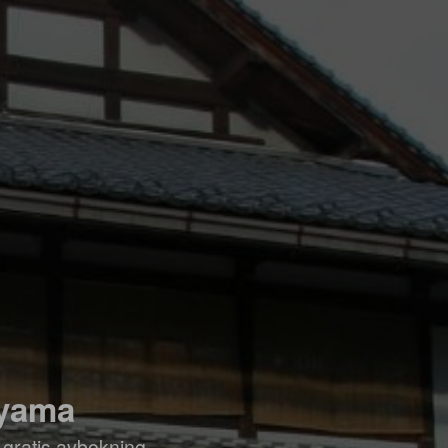
ayama
 gratis avbokning