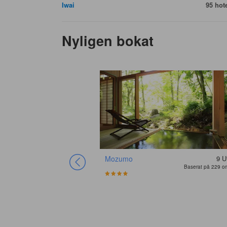
Iwai
95 hote
Nyligen bokat
Mozumo
9
U
Baserat på 229 