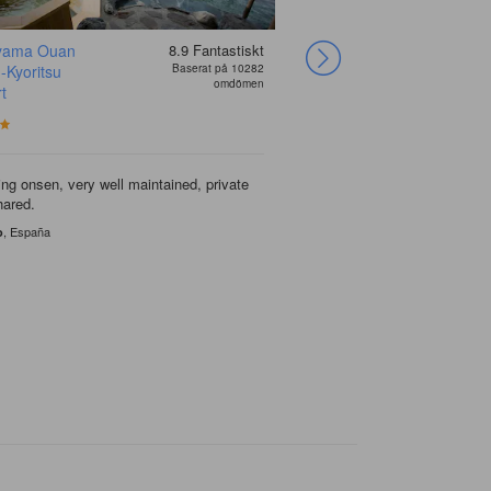
yama Ouan
8.9
Fantastiskt
Country Hotel
Hotel
Chisun Grand
Spa Hotel Alpina
THE MACHIYA
Route Inn Grantia
HOTEL AMANEK
 -Kyoritsu
Baserat på 10282
Takayama
KuretakesoTakayama
Takayama
Hida Takayama
HOTEL TAKAYAMA
Hidatakayama
Hida Takayama
omdömen
t
Ekimae
Wakura no yado
Just directly across from t
- powersockets near bed a
There’s an onsen and public
Very large room, we had tw
The hotel also offers onsen
JR station!!
if needed
us to relax.
a sofa space.
sauna.
ng onsen, very well maintained, private
Within 5 min to Takayama 
You can enjoy the breakfas
hared.
terminal.
in the hotel.
, United Kingdom
, Singapore
, Singapore
, ไทย
, 中國香港
Lavina
Sharon
Sharon Ka Wai
Chris
Supanat
, España
, Australia
, Singapore
o
Jingxuan
Po