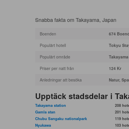
Snabba fakta om Takayama, Japan
Boenden
674 Boen
Populärt hotell
Tokyu St
Populärt område
Takayama 
Priser per natt från
124 Kr
Anledningar att besöka
Natur, Spa
Upptäck stadsdelar i Ta
Takayama station
208 hote
Gamla stan
201 hote
Chubu Sangaku nationalpark
119 hote
Nyukawa
103 hote