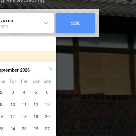
 vuxna
SÖK
 rum
eptember 2026
ns
Tor
Fre
Lör
Sön
2
3
4
5
6
9
10
11
12
13
16
17
18
19
20
23
24
25
26
27