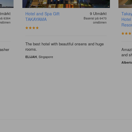
tmärkt
Hotel and Spa Gift
9
Utmärkt
Taka
på 6364
TAKAYAMA
Baserat på 6470
Hotel
mdömen
omdömen
Resor
The best hotel with beautiful onsens and huge
rooms.
washer
Amazi
and s
, Singapore
ELIJAH
Albert