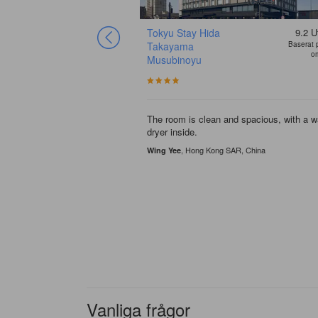
8.6
Fantastiskt
Tokyu Stay Hida
9.2
U
Baserat på 605 omdömen
Takayama
Baserat 
o
Musubinoyu
higher floor and 1 at the
The room is clean and spacious, with a 
dryer inside.
, Hong Kong SAR, China
Wing Yee
Vanliga frågor