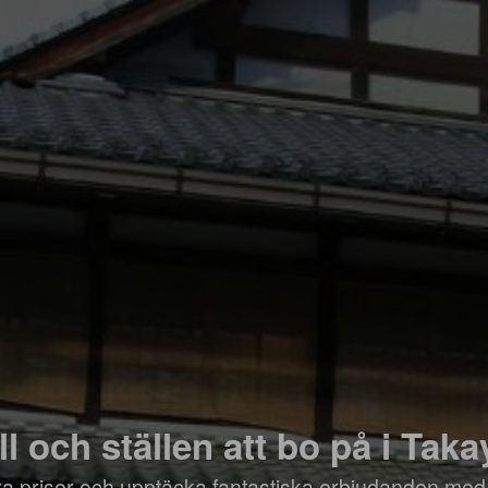
ll och ställen att bo på i Tak
öra priser och upptäcka fantastiska erbjudanden med