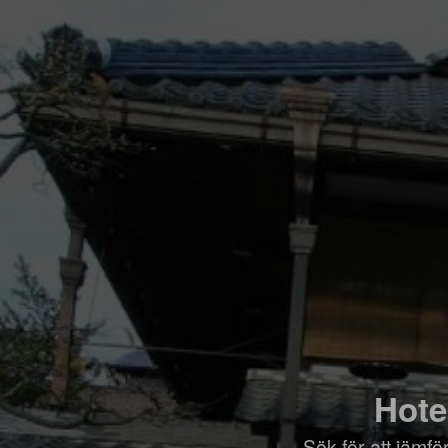
Hote
Sök för att jämf