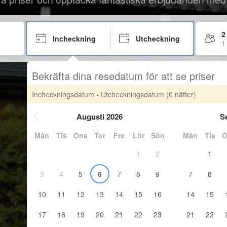
2
Incheckning
Utcheckning
1
Bekräfta dina resedatum för att se priser
Incheckningsdatum - Utcheckningsdatum
(0 nätter)
Augusti 2026
S
Mån
Tis
Ons
Tor
Fre
Lör
Sön
Mån
Tis
O
1
2
1
3
4
5
6
7
8
9
7
8
10
11
12
13
14
15
16
14
15
17
18
19
20
21
22
23
21
22