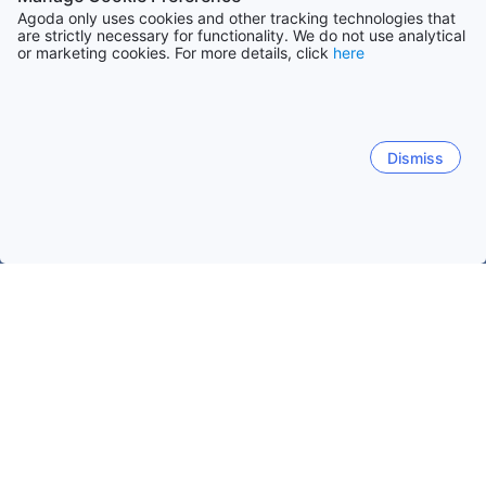
Agoda only uses cookies and other tracking technologies that
are strictly necessary for functionality. We do not use analytical
or marketing cookies. For more details, click
here
Dismiss
Hem
Boenden Marocko
Boenden Souss-Massa-Drâa
Taghaz
Taghazout
Agadir
Mhamid
Ouarzazate
Imso
Taghazout
Ait Bihi