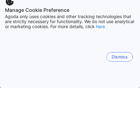
Manage Cookie Preference
Agoda only uses cookies and other tracking technologies that
are strictly necessary for functionality. We do not use analytical
or marketing cookies. For more details, click
here
Dismiss
Hem
Boenden Sydkorea
Boenden Chungcheongnam
Taean
Taean-gun
Boryeong-si
Cheonan-si
Gongju-si
Anmyeon eup
Nam myeon
Sowon myeon
Wonbuk