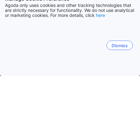
Agoda only uses cookies and other tracking technologies that
are strictly necessary for functionality. We do not use analytical
or marketing cookies. For more details, click
here
Dismiss
Hem
Boenden Grekland
Boenden Dodecanese
Rhodos
Rhodos
Kos
Karpathos
Kalymnos
Symi
A
Rhodos stad
Lindos
Kallithea
Notia Rodos
Ar