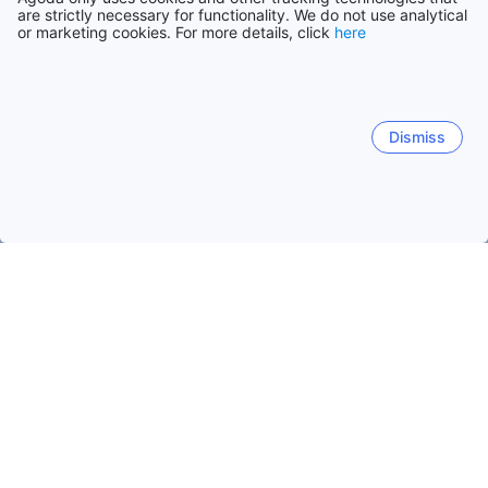
are strictly necessary for functionality. We do not use analytical
or marketing cookies. For more details, click
here
Dismiss
Hem
Boenden Argentina
Boenden Santa Fe
Reconquista
Reconquista
Rosario
Santa Fe
Rafaela
Funes
Reconquista
Populära resedatum