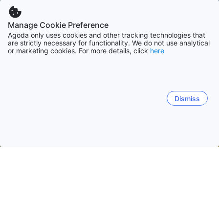
Manage Cookie Preference
Agoda only uses cookies and other tracking technologies that
are strictly necessary for functionality. We do not use analytical
or marketing cookies. For more details, click
here
Dismiss
Hem
Boenden Argentina
Boenden Misiones
Puerto Iguazú
Puerto Iguazú
Posadas
Eldorado
Oberá
El So
Puerto Iguazu
600 Hectareas
Cataratas Del Iguazu