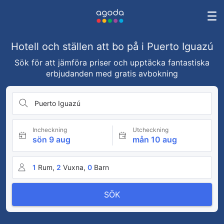
Hotell och ställen att bo på i Puerto Iguazú
Sök för att jämföra priser och upptäcka fantastiska
erbjudanden med gratis avbokning
Puerto Iguazú
Incheckning
Utcheckning
sön 9 aug
mån 10 aug
1
Rum,
2
Vuxna,
0
Barn
SÖK