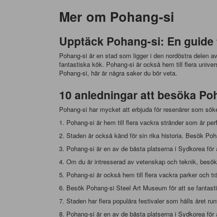
Mer om Pohang-si
Upptäck Pohang-si: En guide t
Pohang-si är en stad som ligger i den nordöstra delen av
fantastiska kök. Pohang-si är också hem till flera univer
Pohang-si, här är några saker du bör veta.
10 anledningar att besöka Po
Pohang-si har mycket att erbjuda för resenärer som söke
1. Pohang-si är hem till flera vackra stränder som är p
2. Staden är också känd för sin rika historia. Besök Poh
3. Pohang-si är en av de bästa platserna i Sydkorea för 
4. Om du är intresserad av vetenskap och teknik, besök
5. Pohang-si är också hem till flera vackra parker och
6. Besök Pohang-si Steel Art Museum för att se fantasti
7. Staden har flera populära festivaler som hålls året ru
8. Pohang-si är en av de bästa platserna i Sydkorea för a