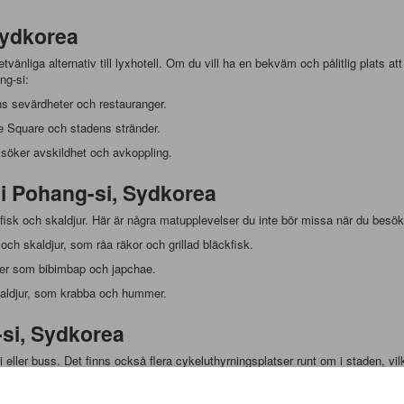
Sydkorea
tvänliga alternativ till lyxhotell. Om du vill ha en bekväm och pålitlig plats 
ng-si:
s sevärdheter och restauranger.
e Square och stadens stränder.
 söker avskildhet och avkoppling.
 i Pohang-si, Sydkorea
k fisk och skaldjur. Här är några matupplevelser du inte bör missa när du besö
och skaldjur, som råa räkor och grillad bläckfisk.
tter som bibimbap och japchae.
kaldjur, som krabba och hummer.
-si, Sydkorea
i eller buss. Det finns också flera cykeluthyrningsplatser runt om i staden, vil
ea, ta ett tåg eller en buss från stadens tågstation eller busstation.