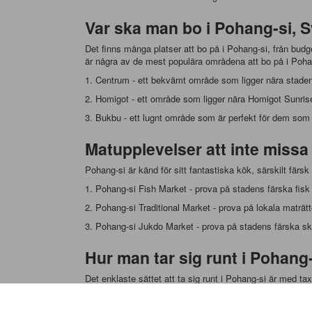
Var ska man bo i Pohang-si, 
Det finns många platser att bo på i Pohang-si, från budge
är några av de mest populära områdena att bo på i Poha
1. Centrum - ett bekvämt område som ligger nära staden
2. Homigot - ett område som ligger nära Homigot Sunris
3. Bukbu - ett lugnt område som är perfekt för dem som
Matupplevelser att inte missa
Pohang-si är känd för sitt fantastiska kök, särskilt färs
1. Pohang-si Fish Market - prova på stadens färska fisk 
2. Pohang-si Traditional Market - prova på lokala maträ
3. Pohang-si Jukdo Market - prova på stadens färska s
Hur man tar sig runt i Pohang
Det enklaste sättet att ta sig runt i Pohang-si är med tax
på egen hand. Om du vill ta dig till andra städer i Sydkor