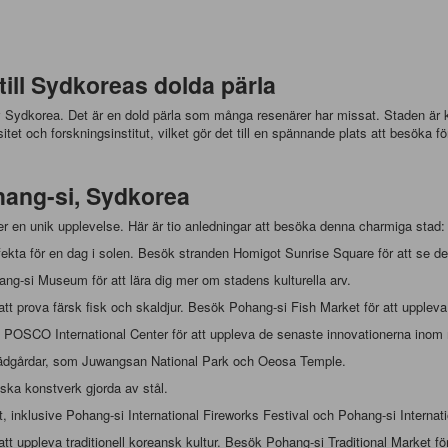
ill Sydkoreas dolda pärla
 Sydkorea. Det är en dold pärla som många resenärer har missat. Staden är känd
sitet och forskningsinstitut, vilket gör det till en spännande plats att besöka
hang-si, Sydkorea
r en unik upplevelse. Här är tio anledningar att besöka denna charmiga stad:
erfekta för en dag i solen. Besök stranden Homigot Sunrise Square för att se 
ang-si Museum för att lära dig mer om stadens kulturella arv.
att prova färsk fisk och skaldjur. Besök Pohang-si Fish Market för att upplev
 POSCO International Center för att uppleva de senaste innovationerna inom 
 trädgårdar, som Juwangsan National Park och Oeosa Temple.
ska konstverk gjorda av stål.
nt, inklusive Pohang-si International Fireworks Festival och Pohang-si Internati
tt uppleva traditionell koreansk kultur. Besök Pohang-si Traditional Market för