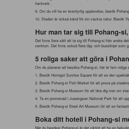
hantverk.
9. Om du vill ha en äventyrlig upplevelse, besök Pohang-
10. Staden är också känd för sin vackra natur. Besök Ye
Hur man tar sig till Pohang-si
Det finns flera sätt att ta sig till Pohang-si från andra d
centrum. Det finns också flera tåg- och busslinjer som gå
5 roliga saker att göra i Poha
Om du planerar att besöka Pohang-si, här är fem roliga 
1. Besök Homigot Sunrise Square för att se den spekta
2. Besök Pohang-si Fish Market för att prova på stadens
3. Besök Pohang-si Museum för att lära dig mer om stade
4. Ta en promenad i Juwangsan National Park för att up
5. Besök Pohang-si Steel Art Museum för att se fantasti
Boka ditt hotell i Pohang-si
När du besöker Pohang-si är det viktigt att ha en bekväm o