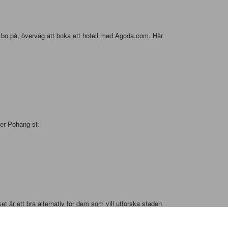
att bo på, överväg att boka ett hotell med Agoda.com. Här
ker Pohang-si:
ket är ett bra alternativ för dem som vill utforska staden