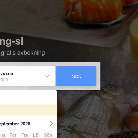
ang-si
 gratis avbokning
 vuxna
SÖK
 rum
eptember 2026
ns
Tor
Fre
Lör
Sön