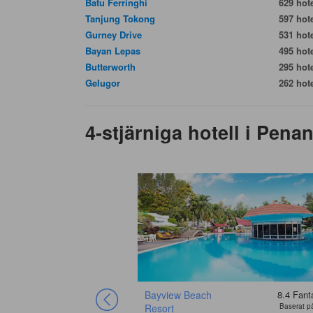
Batu Ferringhi
629 hote
Tanjung Tokong
597 hote
Gurney Drive
531 hote
Bayan Lepas
495 hote
Butterworth
295 hote
Gelugor
262 hote
4-stjärniga hotell i Pena
Bayview Beach
8.4
Fant
Resort
Baserat p