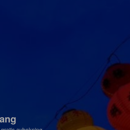
nang
 gratis avbokning