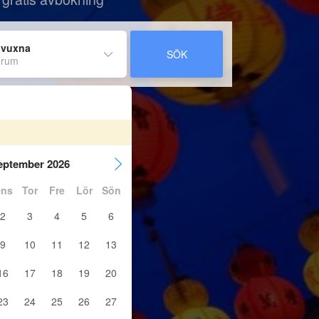
 vuxna
SÖK
 rum
eptember 2026
ns
Tor
Fre
Lör
Sön
2
3
4
5
6
9
10
11
12
13
16
17
18
19
20
23
24
25
26
27