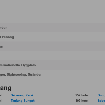
enden
el Penang
wn
ernationella Flygplats
ger, Sightseeing, Stränder
nang
ll
Seberang Perai
252 hotell
Sung
ll
Tanjung Bungah
195 hotell
Sebe