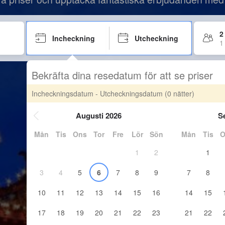
2
Incheckning
Utcheckning
1
Bekräfta dina resedatum för att se priser
Incheckningsdatum - Utcheckningsdatum
(0 nätter)
Augusti 2026
S
Mån
Tis
Ons
Tor
Fre
Lör
Sön
Mån
Tis
O
1
2
1
3
4
5
6
7
8
9
7
8
10
11
12
13
14
15
16
14
15
17
18
19
20
21
22
23
21
22