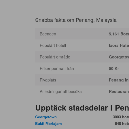
Snabba fakta om Penang, Malaysia
Boenden
5,161 Bo
Populärt hotell
Ixora Hot
Populärt område
Georgeto
Priser per natt från
50 Kr
Flygplats
Penang Int
Anledningar att besöka
Restauran
Upptäck stadsdelar i Pe
Georgetown
3003 hote
Bukit Mertajam
648 hote