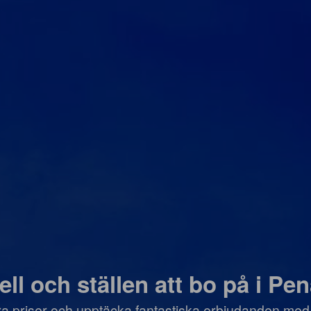
ell och ställen att bo på i Pe
öra priser och upptäcka fantastiska erbjudanden med