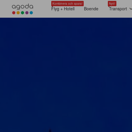
Kombinera och spara!
Nytt!
Flyg + Hotell
Boende
Transport