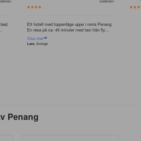
mdömen
omdömen
 bad,
Ett hotell med toppenläge uppe i norra Penang.
..
En resa på ca: 45 minuter med taxi från fly...
Visa mer
, Sverige
Lars
av Penang