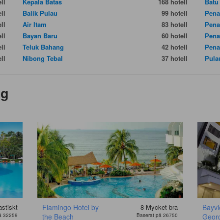
ll
Kepala Batas
168 hotell
Batu
ll
Balik Pulau
99 hotell
Pena
ll
Air Itam
83 hotell
Pena
ll
Bayan Baru
60 hotell
Pen
ll
Teluk Bahang
42 hotell
Pena
ll
Nibong Tebal
37 hotell
Pula
ng
astiskt
Flamingo Hotel by
8
Mycket bra
Bayvi
å 32259
the Beach
Baserat på 26750
Geor