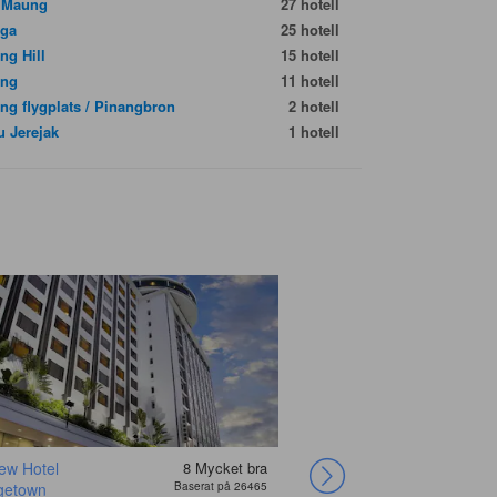
 Maung
27 hotell
ga
25 hotell
ng Hill
15 hotell
ang
11 hotell
ng flygplats / Pinangbron
2 hotell
u Jerejak
1 hotell
ew Hotel
8
Mycket bra
Rainbow Paradise
getown
Baserat på 26465
Premium Resorts