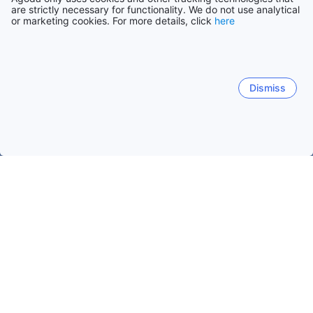
are strictly necessary for functionality. We do not use analytical
or marketing cookies. For more details, click
here
Dismiss
Hem
Boenden Grekland
Boenden Ioánnina
Monodendri
Monodendri
Ioánnina
Metsovo
Kostitsi
Papi
Monodendri
Populära resedatum