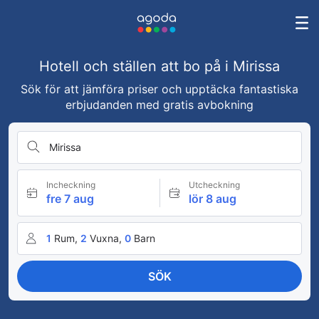
Hotell och ställen att bo på i Mirissa
Sök för att jämföra priser och upptäcka fantastiska
erbjudanden med gratis avbokning
Mirissa
Incheckning
Utcheckning
fre 7 aug
lör 8 aug
1
Rum,
2
Vuxna,
0
Barn
SÖK