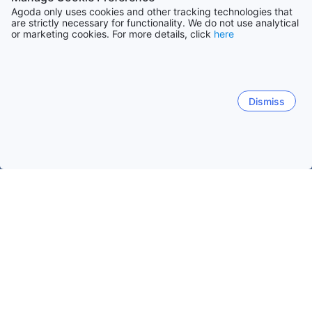
Agoda only uses cookies and other tracking technologies that
are strictly necessary for functionality. We do not use analytical
or marketing cookies. For more details, click
here
Dismiss
Hem
Boenden Sri Lanka
Boenden Matara distrikt
Matara
Matara
Mirissa
Kotapola
Devinuwara
Deniya
Polhena Beach
Fort
Thotamuna
Diyagahagewatta