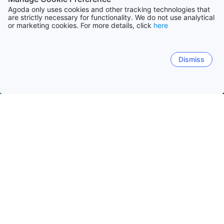
Agoda only uses cookies and other tracking technologies that
are strictly necessary for functionality. We do not use analytical
or marketing cookies. For more details, click
here
Dismiss
Hem
Boenden Malaysia
Boenden Melaka
Malacka
Malacka
Kampong Pasir Puteh
Kampong Lereh
K
Malacka centrum
Melaka Tengah
Melaka Raya
Alo
Populära resedatum
Ikväll
9 aug