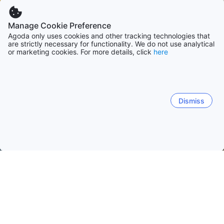
Manage Cookie Preference
Agoda only uses cookies and other tracking technologies that
are strictly necessary for functionality. We do not use analytical
or marketing cookies. For more details, click
here
Dismiss
Hem
Boenden Nepal
Boenden Lumbini zon
Lumbini
Lumbini
Siddharthanagar
Butwal
Tansen
Til
Lumbini
Lumbini Development Trust