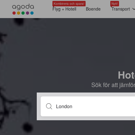
Kombinera och spara!
Nytt!
Flyg + Hotell
Boende
Transport
Hot
Sök för att jämf