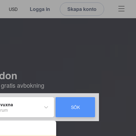
Logga in
Skapa konto
USD
ndon
 gratis avbokning
 vuxna
SÖK
 rum