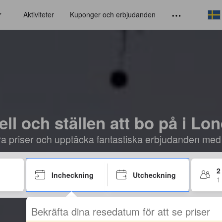
Aktiviteter
Kuponger och erbjudanden
ell och ställen att bo på i Lo
öra priser och upptäcka fantastiska erbjudanden med
2
Incheckning
Utcheckning
1
Bekräfta dina resedatum för att se priser