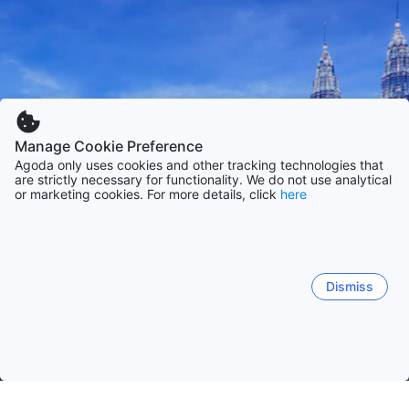
Manage Cookie Preference
Agoda only uses cookies and other tracking technologies that
are strictly necessary for functionality. We do not use analytical
or marketing cookies. For more details, click
here
Dismiss
Hem
Boenden Malaysia
Boenden Kuala Lumpur stat
Kuala 