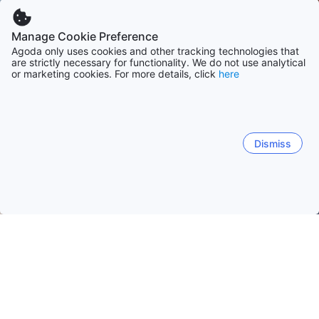
Manage Cookie Preference
Agoda only uses cookies and other tracking technologies that
are strictly necessary for functionality. We do not use analytical
or marketing cookies. For more details, click
here
Dismiss
Hem
Boenden Japan
Boenden Ishikawa
Kanazawa
Kanazawa
Kaga
Nanao
Noto
Nakanoto-machi
Higashi Chaya
Kanazawa slott
Omicho-marknaden