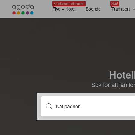
Kombinera och spara!
Nytt!
Flyg + Hotell
Boende
Transport
Hotel
Sök för att jämf