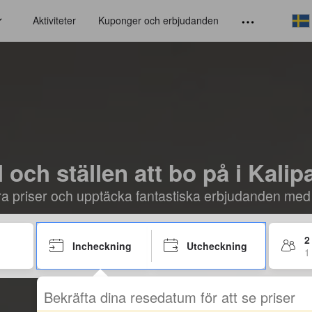
Aktiviteter
Kuponger och erbjudanden
l och ställen att bo på i Kali
öra priser och upptäcka fantastiska erbjudanden med
2
Incheckning
Utcheckning
1
Bekräfta dina resedatum för att se priser