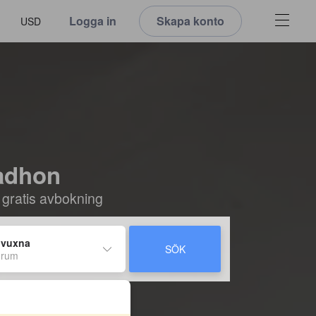
Logga in
Skapa konto
USD
padhon
 gratis avbokning
 vuxna
SÖK
 rum