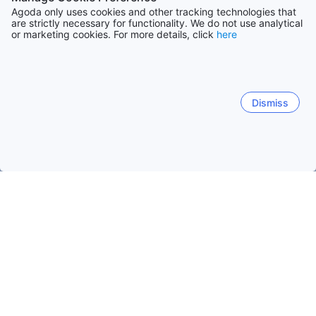
Agoda only uses cookies and other tracking technologies that
are strictly necessary for functionality. We do not use analytical
or marketing cookies. For more details, click
here
Dismiss
Hem
Boenden Grekland
Boenden Messenien
Kalamata
Kalamata
Koroni
Methoni (Messenia)
Rigklia
Kalamata
Paralia Vergas
Peloponnese
Mikri Mant