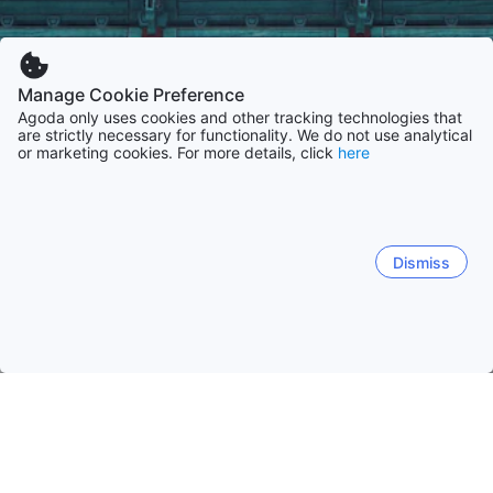
Manage Cookie Preference
Agoda only uses cookies and other tracking technologies that
are strictly necessary for functionality. We do not use analytical
or marketing cookies. For more details, click
here
Dismiss
Hem
Boenden Sydkorea
Boenden Cholla-bukto
Jeonju-si
Jeonju-si
Buan-gun
Muju-gun
Gunsan
Iksan