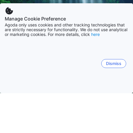
Manage Cookie Preference
Agoda only uses cookies and other tracking technologies that
are strictly necessary for functionality. We do not use analytical
or marketing cookies. For more details, click
here
Dismiss
Hem
Boenden Sydkorea
Boenden Cheju-do
Jeju
Jeju
Seongsan
Jungmun
Jeju centrum
Hallim
Seo