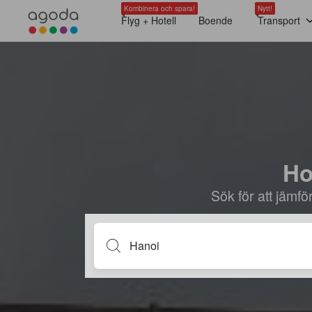
Kombinera och spara!
Nytt!
Flyg + Hotell
Boende
Transport
Ho
Sök för att jämf