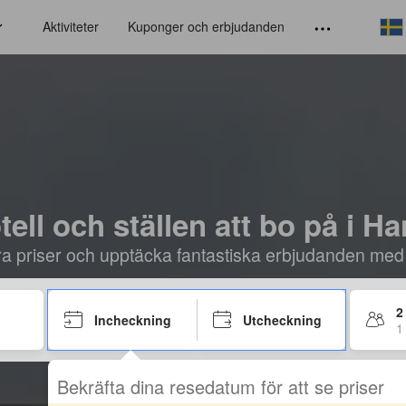
Aktiviteter
Kuponger och erbjudanden
tell och ställen att bo på i Ha
öra priser och upptäcka fantastiska erbjudanden med
2
Incheckning
Utcheckning
1
Bekräfta dina resedatum för att se priser