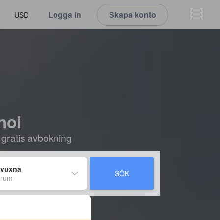
Logga in
Skapa konto
USD
noi
 gratis avbokning
 vuxna
SÖK
 rum