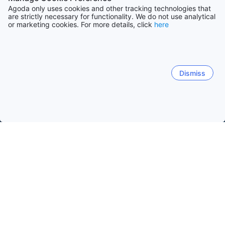
Agoda only uses cookies and other tracking technologies that
are strictly necessary for functionality. We do not use analytical
or marketing cookies. For more details, click
here
Dismiss
Hem
Boenden Japan
Boenden Kanagawa
Hakone
Hakone
Yokohama
Kamakura
Yugawara
Yok
Gora
Sengokuhara
Yumoto
Ashisjön
Odawar