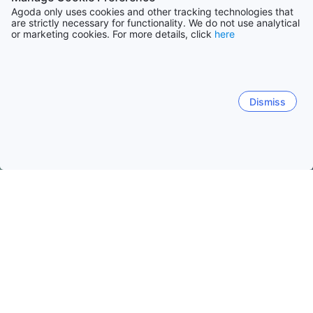
Agoda only uses cookies and other tracking technologies that
are strictly necessary for functionality. We do not use analytical
or marketing cookies. For more details, click
here
Dismiss
Hem
Boenden Brasilien
Boenden São Paulo
Guarujá
Guarujá
São Paulo
Ubatuba
Campos do Jordao
Balneario Cidade Atlantica
Barra Funda
Vila Julia