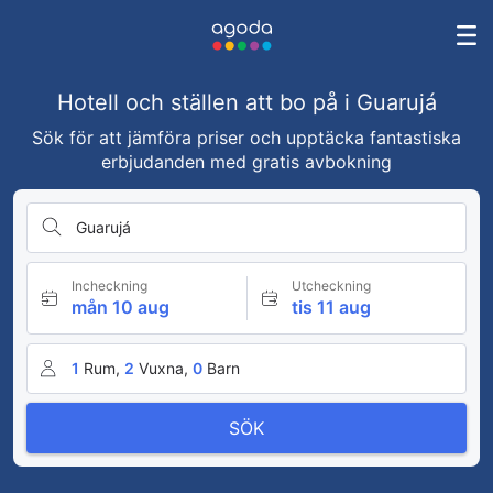
Hotell och ställen att bo på i Guarujá
Sök för att jämföra priser och upptäcka fantastiska
erbjudanden med gratis avbokning
Guarujá
Incheckning
Utcheckning
mån 10 aug
tis 11 aug
1
Rum,
2
Vuxna,
0
Barn
SÖK